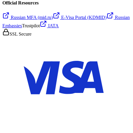
Official Resources
Russian MFA (mid.ru)
E-Visa Portal (KDMID)
Russian
Embassies
Trustpilot
IATA
SSL Secure