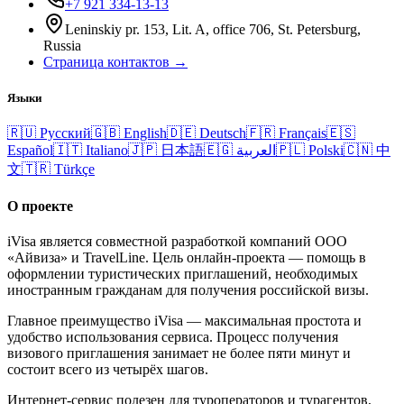
+7 921 334-13-13
Leninskiy pr. 153, Lit. A, office 706, St. Petersburg,
Russia
Страница контактов →
Языки
🇷🇺
Русский
🇬🇧
English
🇩🇪
Deutsch
🇫🇷
Français
🇪🇸
Español
🇮🇹
Italiano
🇯🇵
日本語
🇪🇬
العربية
🇵🇱
Polski
🇨🇳
中
文
🇹🇷
Türkçe
О проекте
iVisa является совместной разработкой компаний ООО
«Айвиза» и TravelLine. Цель онлайн-проекта — помощь в
оформлении туристических приглашений, необходимых
иностранным гражданам для получения российской визы.
Главное преимущество iVisa — максимальная простота и
удобство использования сервиса. Процесс получения
визового приглашения занимает не более пяти минут и
состоит всего из четырёх шагов.
Интернет-сервис полезен для туроператоров и турагентов,