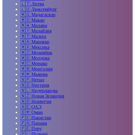
🇱🇹
Литва
🇱🇺
Люксембург
🇲🇬
Мадагаскар
🇲🇴
Макао
🇲🇼
Малави
🇲🇾
Малайзия
🇲🇹
Мальта
🇲🇦
Марокко
🇲🇽
Мексика
🇲🇿
Мозамбик
🇲🇩
Молдова
🇲🇨
Монако
🇲🇳
Монголия
🇲🇲
Мьянма
🇳🇵
Непал
🇳🇬
Нигерия
🇳🇱
Нидерланды
🇳🇿
Новая Зеландия
🇳🇴
Норвегия
🇦🇪
ОАЭ
🇴🇲
Оман
🇵🇰
Пакистан
🇵🇦
Панама
🇵🇪
Перу
🇵🇱
Польша