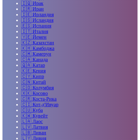
🇮🇶
Ирак
🇮🇷
Иран
🇮🇪
Ирландия
🇮🇸
Исландия
🇪🇸
Испания
🇮🇹
Италия
🇾🇪
Йемен
🇰🇿
Казахстан
🇰🇭
Камбоджа
🇨🇲
Камерун
🇨🇦
Канада
🇶🇦
Катар
🇰🇪
Кения
🇨🇾
Кипр
🇨🇳
Китай
🇨🇴
Колумбия
🇽🇰
Косово
🇨🇷
Коста-Рика
🇨🇮
Кот-д'Ивуар
🇨🇺
Куба
🇰🇼
Кувейт
🇱🇦
Лаос
🇱🇻
Латвия
🇱🇧
Ливан
🇱🇾
Ливия