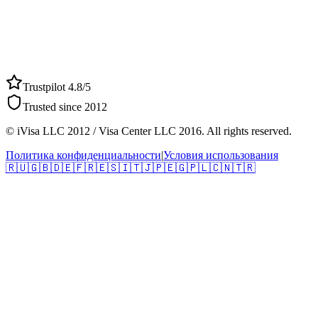
Trustpilot 4.8/5
Trusted since 2012
© iVisa LLC 2012 / Visa Center LLC 2016. All rights reserved.
Политика конфиденциальности
|
Условия использования
🇷🇺
🇬🇧
🇩🇪
🇫🇷
🇪🇸
🇮🇹
🇯🇵
🇪🇬
🇵🇱
🇨🇳
🇹🇷