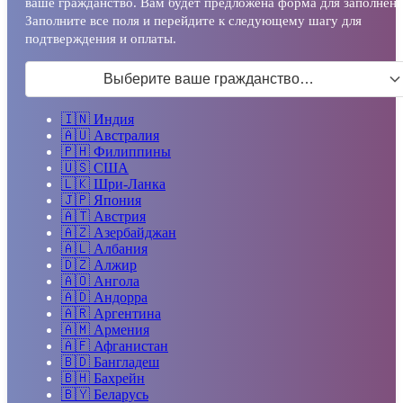
ваше гражданство. Вам будет предложена форма для заполнени
Заполните все поля и перейдите к следующему шагу для
подтверждения и оплаты.
Выберите ваше гражданство…
🇮🇳
Индия
🇦🇺
Австралия
🇵🇭
Филиппины
🇺🇸
США
🇱🇰
Шри-Ланка
🇯🇵
Япония
🇦🇹
Австрия
🇦🇿
Азербайджан
🇦🇱
Албания
🇩🇿
Алжир
🇦🇴
Ангола
🇦🇩
Андорра
🇦🇷
Аргентина
🇦🇲
Армения
🇦🇫
Афганистан
🇧🇩
Бангладеш
🇧🇭
Бахрейн
🇧🇾
Беларусь