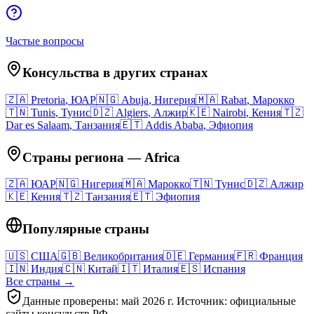
Частые вопросы
Консульства в других странах
🇿🇦
Pretoria
,
ЮАР
🇳🇬
Abuja
,
Нигерия
🇲🇦
Rabat
,
Марокко
🇹🇳
Tunis
,
Тунис
🇩🇿
Algiers
,
Алжир
🇰🇪
Nairobi
,
Кения
🇹🇿
Dar es Salaam
,
Танзания
🇪🇹
Addis Ababa
,
Эфиопия
Страны региона
—
Africa
🇿🇦
ЮАР
🇳🇬
Нигерия
🇲🇦
Марокко
🇹🇳
Тунис
🇩🇿
Алжир
🇰🇪
Кения
🇹🇿
Танзания
🇪🇹
Эфиопия
Популярные страны
🇺🇸
США
🇬🇧
Великобритания
🇩🇪
Германия
🇫🇷
Франция
🇮🇳
Индия
🇨🇳
Китай
🇮🇹
Италия
🇪🇸
Испания
Все страны →
Данные проверены: май 2026 г. Источник: официальные
сайты консульств РФ.