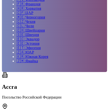
🇫🇷
Франция
🇭🇷
Хорватия
🇨🇫
ЦАР
🇲🇪
Черногория
🇨🇿
Чехия
🇨🇱
Чили
🇨🇭
Швейцария
🇸🇪
Швеция
🇪🇨
Эквадор
🇪🇪
Эстония
🇪🇹
Эфиопия
🇿🇦
ЮАР
🇰🇷
Южная Корея
🇯🇲
Ямайка
Accra
Посольство Российской Федерации