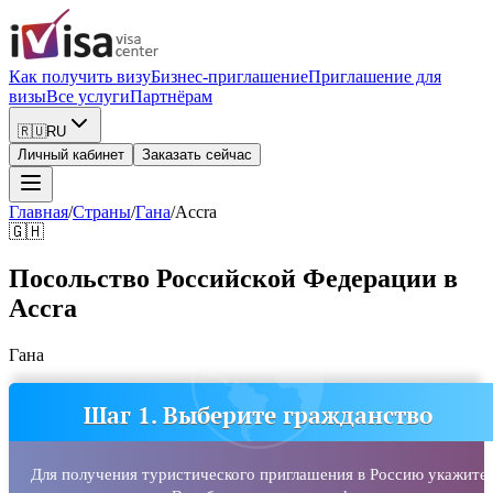
Как получить визу
Бизнес-приглашение
Приглашение для
визы
Все услуги
Партнёрам
🇷🇺
RU
Личный кабинет
Заказать сейчас
Главная
/
Страны
/
Гана
/
Accra
🇬🇭
Посольство Российской Федерации в
Accra
Гана
Шаг 1. Выберите гражданство
Для получения туристического приглашения в Россию укажите