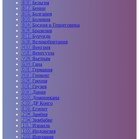
🇧🇪
Бельгия
🇧🇯
Бенин
🇧🇬
Болгария
🇧🇴
Боливия
🇧🇦
Босния и Герцеговина
🇧🇷
Бразилия
🇧🇮
Бурунди
🇬🇧
Великобритания
🇭🇺
Венгрия
🇻🇪
Венесуэла
🇻🇳
Вьетнам
🇬🇭
Гана
🇩🇪
Германия
🇭🇰
Гонконг
🇬🇷
Греция
🇬🇪
Грузия
🇩🇰
Дания
🇩🇴
Доминикана
🇨🇩
ДР Конго
🇪🇬
Египет
🇿🇲
Замбия
🇿🇼
Зимбабве
🇮🇱
Израиль
🇮🇩
Индонезия
🇯🇴
Иордания