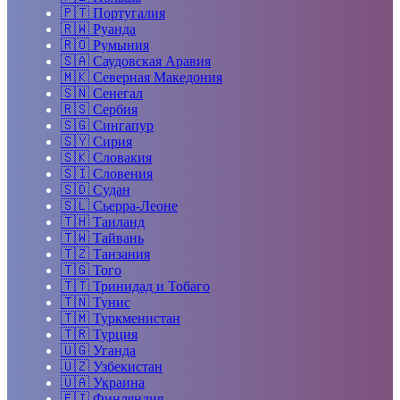
🇵🇹
Португалия
🇷🇼
Руанда
🇷🇴
Румыния
🇸🇦
Саудовская Аравия
🇲🇰
Северная Македония
🇸🇳
Сенегал
🇷🇸
Сербия
🇸🇬
Сингапур
🇸🇾
Сирия
🇸🇰
Словакия
🇸🇮
Словения
🇸🇩
Судан
🇸🇱
Сьерра-Леоне
🇹🇭
Таиланд
🇹🇼
Тайвань
🇹🇿
Танзания
🇹🇬
Того
🇹🇹
Тринидад и Тобаго
🇹🇳
Тунис
🇹🇲
Туркменистан
🇹🇷
Турция
🇺🇬
Уганда
🇺🇿
Узбекистан
🇺🇦
Украина
🇫🇮
Финляндия