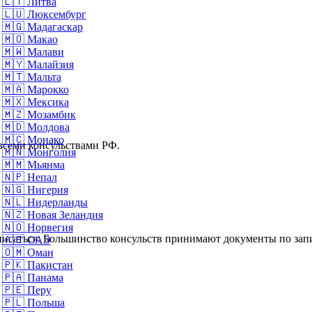
🇱🇹
Литва
🇱🇺
Люксембург
🇲🇬
Мадагаскар
🇲🇴
Макао
🇲🇼
Малави
🇲🇾
Малайзия
🇲🇹
Мальта
🇲🇦
Марокко
🇲🇽
Мексика
🇲🇿
Мозамбик
🇲🇩
Молдова
🇲🇨
Монако
 всеми консульствами РФ.
🇲🇳
Монголия
🇲🇲
Мьянма
🇳🇵
Непал
🇳🇬
Нигерия
🇳🇱
Нидерланды
🇳🇿
Новая Зеландия
🇳🇴
Норвегия
писаться. Большинство консульств принимают документы по зап
🇦🇪
ОАЭ
🇴🇲
Оман
🇵🇰
Пакистан
🇵🇦
Панама
🇵🇪
Перу
🇵🇱
Польша