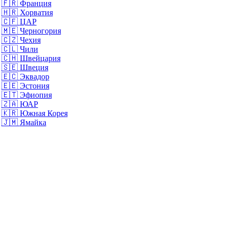
🇫🇷
Франция
🇭🇷
Хорватия
🇨🇫
ЦАР
🇲🇪
Черногория
🇨🇿
Чехия
🇨🇱
Чили
🇨🇭
Швейцария
🇸🇪
Швеция
🇪🇨
Эквадор
🇪🇪
Эстония
🇪🇹
Эфиопия
🇿🇦
ЮАР
🇰🇷
Южная Корея
🇯🇲
Ямайка