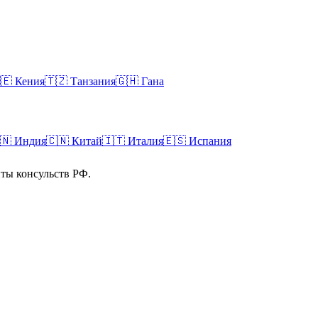
🇪
Кения
🇹🇿
Танзания
🇬🇭
Гана
🇳
Индия
🇨🇳
Китай
🇮🇹
Италия
🇪🇸
Испания
ты консульств РФ.