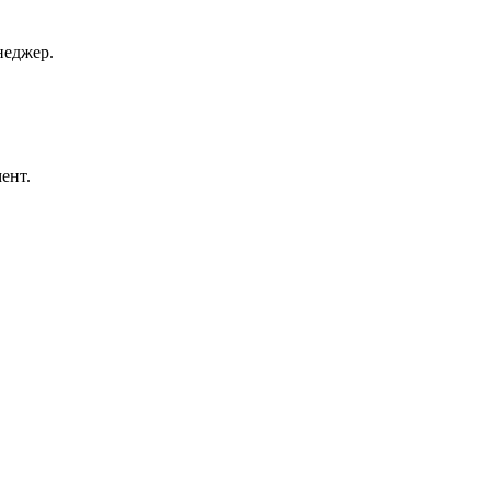
неджер.
ент.