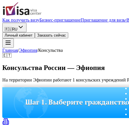
Как получить визу
Бизнес-приглашение
Приглашение для визы
В
🇷🇺
RU
Личный кабинет
Заказать сейчас
Главная
/
Эфиопия
/
Консульства
🇪🇹
Консульства России — Эфиопия
На территории Эфиопии работают 1 консульских учреждений Ро
Шаг 1. Выберите гражданств