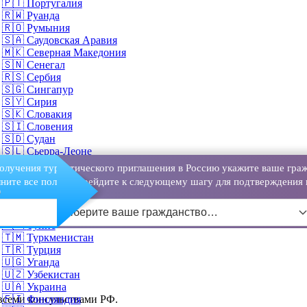
🇵🇹
Португалия
🇷🇼
Руанда
🇷🇴
Румыния
🇸🇦
Саудовская Аравия
🇲🇰
Северная Македония
🇸🇳
Сенегал
🇷🇸
Сербия
🇸🇬
Сингапур
🇸🇾
Сирия
🇸🇰
Словакия
🇸🇮
Словения
🇸🇩
Судан
🇸🇱
Сьерра-Леоне
🇹🇭
Таиланд
олучения туристического приглашения в Россию укажите ваше граж
🇹🇼
Тайвань
ните все поля и перейдите к следующему шагу для подтверждения 
о
🇹🇿
Танзания
🇹🇬
Того
Выберите ваше гражданство…
🇹🇹
Тринидад и Тобаго
🇹🇳
Тунис
🇹🇲
Туркменистан
🇹🇷
Турция
🇺🇬
Уганда
🇺🇿
Узбекистан
🇺🇦
Украина
 всеми консульствами РФ.
🇫🇮
Финляндия