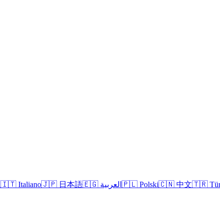
l
🇮🇹
Italiano
🇯🇵
日本語
🇪🇬
العربية
🇵🇱
Polski
🇨🇳
中文
🇹🇷
Tü