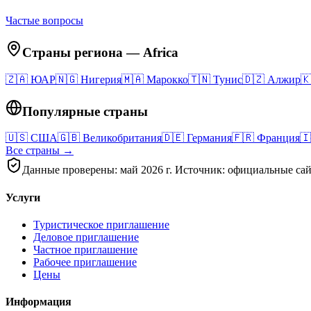
Частые вопросы
Страны региона
—
Africa
🇿🇦
ЮАР
🇳🇬
Нигерия
🇲🇦
Марокко
🇹🇳
Тунис
🇩🇿
Алжир

Популярные страны
🇺🇸
США
🇬🇧
Великобритания
🇩🇪
Германия
🇫🇷
Франция
🇮
Все страны →
Данные проверены: май 2026 г. Источник: официальные сай
Услуги
Туристическое приглашение
Деловое приглашение
Частное приглашение
Рабочее приглашение
Цены
Информация