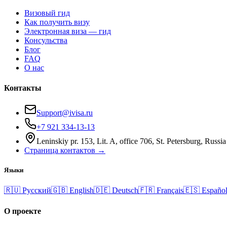
Визовый гид
Как получить визу
Электронная виза — гид
Консульства
Блог
FAQ
О нас
Контакты
Support@ivisa.ru
+7 921 334-13-13
Leninskiy pr. 153, Lit. A, office 706, St. Petersburg, Russia
Страница контактов →
Языки
🇷🇺
Русский
🇬🇧
English
🇩🇪
Deutsch
🇫🇷
Français
🇪🇸
Españo
О проекте