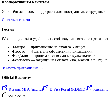
Корпоративным клиентам
Упрощённая визовая поддержка для иностранных сотрудников 
Связаться с нами →
Гостям
iVisa — простой и удобный способ получить визовое приглаше
•
Быстро
— приглашение на email за 5 минут
•
Просто
— 4 шага для оформления приглашения
•
Надёжно
— принимается всеми консульствами РФ
•
Безопасно
— защищённая оплата Visa, MasterCard, PayPa
Заказать приглашение →
Official Resources
Russian MFA (mid.ru)
E-Visa Portal (KDMID)
Russian 
SSL Secure