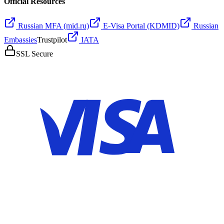
Official Resources
Russian MFA (mid.ru)
E-Visa Portal (KDMID)
Russian
Embassies
Trustpilot
IATA
SSL Secure