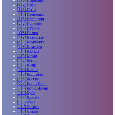
🇯🇴
Иордания
🇮🇶
Ирак
🇮🇷
Иран
🇮🇪
Ирландия
🇮🇸
Исландия
🇪🇸
Испания
🇮🇹
Италия
🇾🇪
Йемен
🇰🇿
Казахстан
🇰🇭
Камбоджа
🇨🇲
Камерун
🇨🇦
Канада
🇶🇦
Катар
🇰🇪
Кения
🇨🇾
Кипр
🇨🇳
Китай
🇨🇴
Колумбия
🇽🇰
Косово
🇨🇷
Коста-Рика
🇨🇮
Кот-д'Ивуар
🇨🇺
Куба
🇰🇼
Кувейт
🇱🇦
Лаос
🇱🇻
Латвия
🇱🇧
Ливан