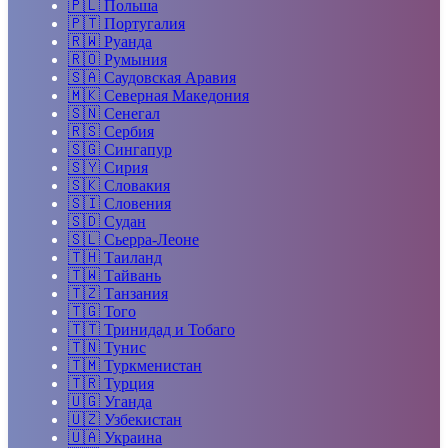
🇵🇱
Польша
🇵🇹
Португалия
🇷🇼
Руанда
🇷🇴
Румыния
🇸🇦
Саудовская Аравия
🇲🇰
Северная Македония
🇸🇳
Сенегал
🇷🇸
Сербия
🇸🇬
Сингапур
🇸🇾
Сирия
🇸🇰
Словакия
🇸🇮
Словения
🇸🇩
Судан
🇸🇱
Сьерра-Леоне
🇹🇭
Таиланд
🇹🇼
Тайвань
🇹🇿
Танзания
🇹🇬
Того
🇹🇹
Тринидад и Тобаго
🇹🇳
Тунис
🇹🇲
Туркменистан
🇹🇷
Турция
🇺🇬
Уганда
🇺🇿
Узбекистан
🇺🇦
Украина