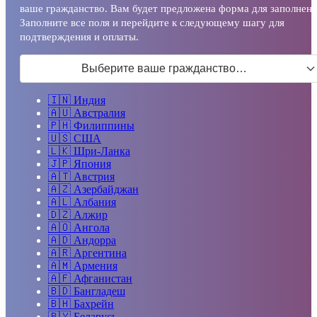
ваше гражданство. Вам будет предложена форма для заполнени
Заполните все поля и перейдите к следующему шагу для
подтверждения и оплаты.
Выберите ваше гражданство…
🇮🇳
Индия
🇦🇺
Австралия
🇵🇭
Филиппины
🇺🇸
США
🇱🇰
Шри-Ланка
🇯🇵
Япония
🇦🇹
Австрия
🇦🇿
Азербайджан
🇦🇱
Албания
🇩🇿
Алжир
🇦🇴
Ангола
🇦🇩
Андорра
🇦🇷
Аргентина
🇦🇲
Армения
🇦🇫
Афганистан
🇧🇩
Бангладеш
🇧🇭
Бахрейн
🇧🇾
Беларусь