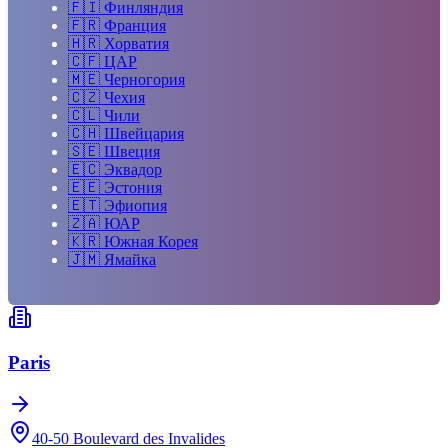
🇫🇮
Финляндия
🇫🇷
Франция
🇭🇷
Хорватия
🇨🇫
ЦАР
🇲🇪
Черногория
🇨🇿
Чехия
🇨🇱
Чили
🇨🇭
Швейцария
🇸🇪
Швеция
🇪🇨
Эквадор
🇪🇪
Эстония
🇪🇹
Эфиопия
🇿🇦
ЮАР
🇰🇷
Южная Корея
🇯🇲
Ямайка
Paris
40-50 Boulevard des Invalides