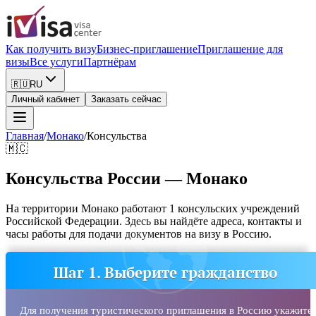
Как получить визу
Бизнес-приглашение
Приглашение для
визы
Все услуги
Партнёрам
🇷🇺
RU
Личный кабинет
Заказать сейчас
Главная
/
Монако
/
Консульства
🇲🇨
Консульства России — Монако
На территории Монако работают 1 консульских учреждений
Российской Федерации. Здесь вы найдёте адреса, контакты и
часы работы для подачи документов на визу в Россию.
Шаг 1. Выберите гражданство
Для получения туристического приглашения в Россию укажите