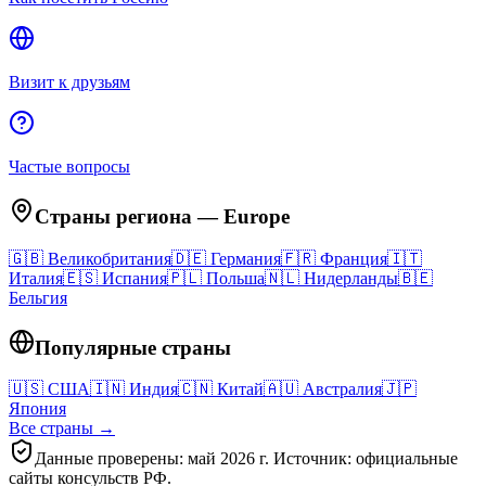
Визит к друзьям
Частые вопросы
Страны региона
—
Europe
🇬🇧
Великобритания
🇩🇪
Германия
🇫🇷
Франция
🇮🇹
Италия
🇪🇸
Испания
🇵🇱
Польша
🇳🇱
Нидерланды
🇧🇪
Бельгия
Популярные страны
🇺🇸
США
🇮🇳
Индия
🇨🇳
Китай
🇦🇺
Австралия
🇯🇵
Япония
Все страны →
Данные проверены: май 2026 г. Источник: официальные
сайты консульств РФ.