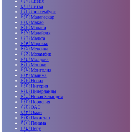
🇱🇾
Ливия
🇱🇹
Литва
🇱🇺
Люксембург
🇲🇬
Мадагаскар
🇲🇴
Макао
🇲🇼
Малави
🇲🇾
Малайзия
🇲🇹
Мальта
🇲🇦
Марокко
🇲🇽
Мексика
🇲🇿
Мозамбик
🇲🇩
Молдова
🇲🇨
Монако
🇲🇳
Монголия
🇲🇲
Мьянма
🇳🇵
Непал
🇳🇬
Нигерия
🇳🇱
Нидерланды
🇳🇿
Новая Зеландия
🇳🇴
Норвегия
🇦🇪
ОАЭ
🇴🇲
Оман
🇵🇰
Пакистан
🇵🇦
Панама
🇵🇪
Перу