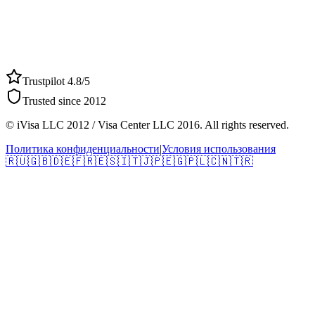
Trustpilot 4.8/5
Trusted since 2012
© iVisa LLC 2012 / Visa Center LLC 2016. All rights reserved.
Политика конфиденциальности
|
Условия использования
🇷🇺
🇬🇧
🇩🇪
🇫🇷
🇪🇸
🇮🇹
🇯🇵
🇪🇬
🇵🇱
🇨🇳
🇹🇷