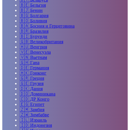
🇧🇪
Бельгия
🇧🇯
Бенин
🇧🇬
Болгария
🇧🇴
Боливия
🇧🇦
Босния и Герцеговина
🇧🇷
Бразилия
🇧🇮
Бурунди
🇬🇧
Великобритания
🇭🇺
Венгрия
🇻🇪
Венесуэла
🇻🇳
Вьетнам
🇬🇭
Гана
🇩🇪
Германия
🇭🇰
Гонконг
🇬🇷
Греция
🇬🇪
Грузия
🇩🇰
Дания
🇩🇴
Доминикана
🇨🇩
ДР Конго
🇪🇬
Египет
🇿🇲
Замбия
🇿🇼
Зимбабве
🇮🇱
Израиль
🇮🇩
Индонезия