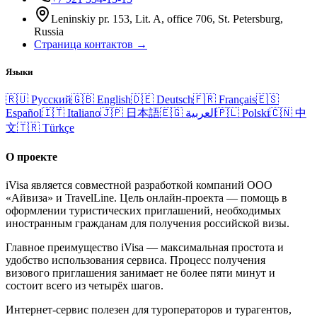
Leninskiy pr. 153, Lit. A, office 706, St. Petersburg,
Russia
Страница контактов →
Языки
🇷🇺
Русский
🇬🇧
English
🇩🇪
Deutsch
🇫🇷
Français
🇪🇸
Español
🇮🇹
Italiano
🇯🇵
日本語
🇪🇬
العربية
🇵🇱
Polski
🇨🇳
中
文
🇹🇷
Türkçe
О проекте
iVisa является совместной разработкой компаний ООО
«Айвиза» и TravelLine. Цель онлайн-проекта — помощь в
оформлении туристических приглашений, необходимых
иностранным гражданам для получения российской визы.
Главное преимущество iVisa — максимальная простота и
удобство использования сервиса. Процесс получения
визового приглашения занимает не более пяти минут и
состоит всего из четырёх шагов.
Интернет-сервис полезен для туроператоров и турагентов,