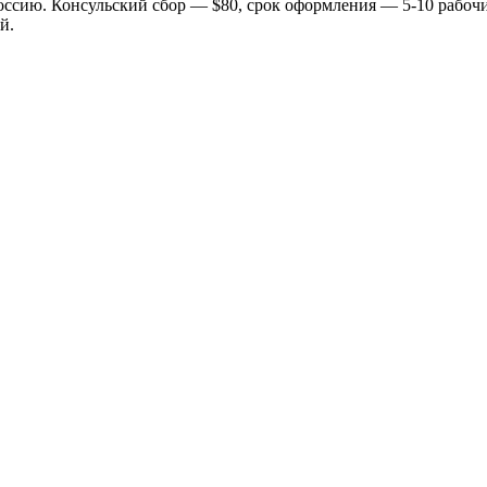
оссию. Консульский сбор — $80, срок оформления — 5-10 рабочи
й.