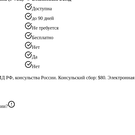
Доступна
до 90 дней
Не требуется
Бесплатно
Нет
Да
Нет
РФ, консульства России. Консульский сбор: $80. Электронная ви
нии?