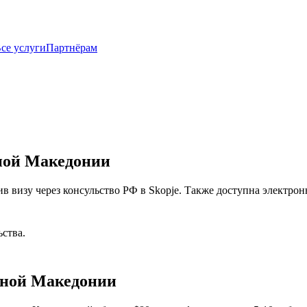
се услуги
Партнёрам
ной Македонии
визу через консульство РФ в Skopje. Также доступна электронн
ства.
рной Македонии