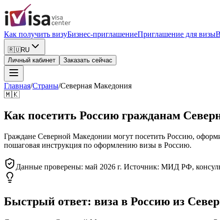
Как получить визу
Бизнес-приглашение
Приглашение для визы
В
🇷🇺
RU
Личный кабинет
Заказать сейчас
Главная
/
Страны
/
Северная Македония
🇲🇰
Как посетить Россию гражданам Север
Граждане Северной Македонии могут посетить Россию, оформив 
пошаговая инструкция по оформлению визы в Россию.
Данные проверены: май 2026 г. Источник: МИД РФ, консуль
Быстрый ответ: виза в Россию из Севе