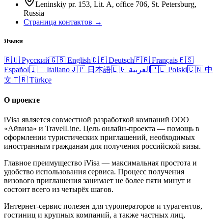
Leninskiy pr. 153, Lit. A, office 706, St. Petersburg,
Russia
Страница контактов →
Языки
🇷🇺
Русский
🇬🇧
English
🇩🇪
Deutsch
🇫🇷
Français
🇪🇸
Español
🇮🇹
Italiano
🇯🇵
日本語
🇪🇬
العربية
🇵🇱
Polski
🇨🇳
中
文
🇹🇷
Türkçe
О проекте
iVisa является совместной разработкой компаний ООО
«Айвиза» и TravelLine. Цель онлайн-проекта — помощь в
оформлении туристических приглашений, необходимых
иностранным гражданам для получения российской визы.
Главное преимущество iVisa — максимальная простота и
удобство использования сервиса. Процесс получения
визового приглашения занимает не более пяти минут и
состоит всего из четырёх шагов.
Интернет-сервис полезен для туроператоров и турагентов,
гостиниц и крупных компаний, а также частных лиц,