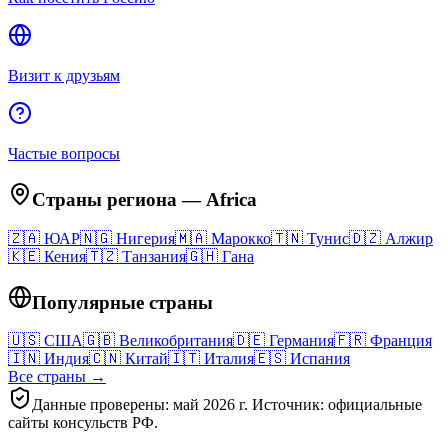
Визит к друзьям
Частые вопросы
Страны региона
—
Africa
🇿🇦
ЮАР
🇳🇬
Нигерия
🇲🇦
Марокко
🇹🇳
Тунис
🇩🇿
Алжир
🇰🇪
Кения
🇹🇿
Танзания
🇬🇭
Гана
Популярные страны
🇺🇸
США
🇬🇧
Великобритания
🇩🇪
Германия
🇫🇷
Франция
🇮🇳
Индия
🇨🇳
Китай
🇮🇹
Италия
🇪🇸
Испания
Все страны →
Данные проверены: май 2026 г. Источник: официальные
сайты консульств РФ.