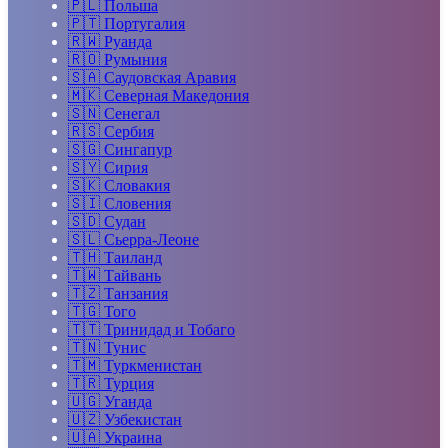
🇵🇱
Польша
🇵🇹
Португалия
🇷🇼
Руанда
🇷🇴
Румыния
🇸🇦
Саудовская Аравия
🇲🇰
Северная Македония
🇸🇳
Сенегал
🇷🇸
Сербия
🇸🇬
Сингапур
🇸🇾
Сирия
🇸🇰
Словакия
🇸🇮
Словения
🇸🇩
Судан
🇸🇱
Сьерра-Леоне
🇹🇭
Таиланд
🇹🇼
Тайвань
🇹🇿
Танзания
🇹🇬
Того
🇹🇹
Тринидад и Тобаго
🇹🇳
Тунис
🇹🇲
Туркменистан
🇹🇷
Турция
🇺🇬
Уганда
🇺🇿
Узбекистан
🇺🇦
Украина