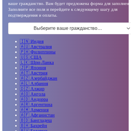
ваше гражданство. Вам будет предложена форма для заполнени
Заполните все поля и перейдите к следующему шагу для
подтверждения и оплаты.
Выберите ваше гражданство…
🇮🇳
Индия
🇦🇺
Австралия
🇵🇭
Филиппины
🇺🇸
США
🇱🇰
Шри-Ланка
🇯🇵
Япония
🇦🇹
Австрия
🇦🇿
Азербайджан
🇦🇱
Албания
🇩🇿
Алжир
🇦🇴
Ангола
🇦🇩
Андорра
🇦🇷
Аргентина
🇦🇲
Армения
🇦🇫
Афганистан
🇧🇩
Бангладеш
🇧🇭
Бахрейн
🇧🇾
Беларусь