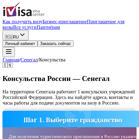
Как получить визу
Бизнес-приглашение
Приглашение для
визы
Все услуги
Партнёрам
🇷🇺
RU
Личный кабинет
Заказать сейчас
Главная
/
Сенегал
/
Консульства
🇸🇳
Консульства России — Сенегал
На территории Сенегала работают 1 консульских учреждений
Российской Федерации. Здесь вы найдёте адреса, контакты и
часы работы для подачи документов на визу в Россию.
Шаг 1. Выберите гражданство
Для получения туристического приглашения в Россию укажите