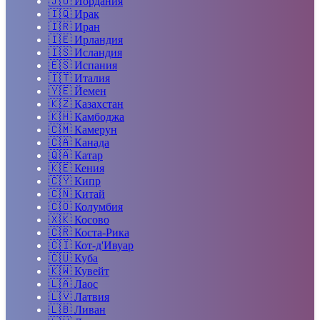
🇯🇴
Иордания
🇮🇶
Ирак
🇮🇷
Иран
🇮🇪
Ирландия
🇮🇸
Исландия
🇪🇸
Испания
🇮🇹
Италия
🇾🇪
Йемен
🇰🇿
Казахстан
🇰🇭
Камбоджа
🇨🇲
Камерун
🇨🇦
Канада
🇶🇦
Катар
🇰🇪
Кения
🇨🇾
Кипр
🇨🇳
Китай
🇨🇴
Колумбия
🇽🇰
Косово
🇨🇷
Коста-Рика
🇨🇮
Кот-д'Ивуар
🇨🇺
Куба
🇰🇼
Кувейт
🇱🇦
Лаос
🇱🇻
Латвия
🇱🇧
Ливан