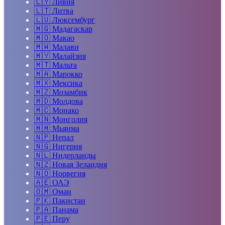
🇱🇾
Ливия
🇱🇹
Литва
🇱🇺
Люксембург
🇲🇬
Мадагаскар
🇲🇴
Макао
🇲🇼
Малави
🇲🇾
Малайзия
🇲🇹
Мальта
🇲🇦
Марокко
🇲🇽
Мексика
🇲🇿
Мозамбик
🇲🇩
Молдова
🇲🇨
Монако
🇲🇳
Монголия
🇲🇲
Мьянма
🇳🇵
Непал
🇳🇬
Нигерия
🇳🇱
Нидерланды
🇳🇿
Новая Зеландия
🇳🇴
Норвегия
🇦🇪
ОАЭ
🇴🇲
Оман
🇵🇰
Пакистан
🇵🇦
Панама
🇵🇪
Перу