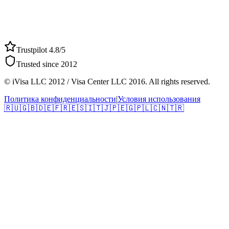
Trustpilot 4.8/5
Trusted since 2012
© iVisa LLC 2012 / Visa Center LLC 2016. All rights reserved.
Политика конфиденциальности
|
Условия использования
🇷🇺
🇬🇧
🇩🇪
🇫🇷
🇪🇸
🇮🇹
🇯🇵
🇪🇬
🇵🇱
🇨🇳
🇹🇷