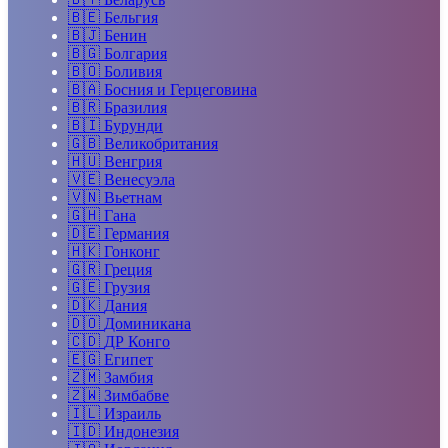
🇧🇪
Бельгия
🇧🇯
Бенин
🇧🇬
Болгария
🇧🇴
Боливия
🇧🇦
Босния и Герцеговина
🇧🇷
Бразилия
🇧🇮
Бурунди
🇬🇧
Великобритания
🇭🇺
Венгрия
🇻🇪
Венесуэла
🇻🇳
Вьетнам
🇬🇭
Гана
🇩🇪
Германия
🇭🇰
Гонконг
🇬🇷
Греция
🇬🇪
Грузия
🇩🇰
Дания
🇩🇴
Доминикана
🇨🇩
ДР Конго
🇪🇬
Египет
🇿🇲
Замбия
🇿🇼
Зимбабве
🇮🇱
Израиль
🇮🇩
Индонезия