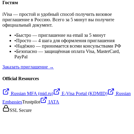
Гостям
iVisa — простой и удобный способ получить визовое
приглашение в Россию. Всего за 5 минут вы получите
официальный документ.
•
Быстро
— приглашение на email за 5 минут
•
Просто
— 4 шага для оформления приглашения
•
Надёжно
— принимается всеми консульствами РФ
•
Безопасно
— защищённая оплата Visa, MasterCard,
PayPal
Заказать приглашение →
Official Resources
Russian MFA (mid.ru)
E-Visa Portal (KDMID)
Russian
Embassies
Trustpilot
IATA
SSL Secure