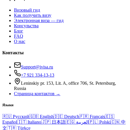
Визовый гид
Как получить визу
Электронная виза — гид
Консульства
Блог
FAQ
О нас
Контакты
Support@ivisa.ru
+7 921 334-13-13
Leninskiy pr. 153, Lit. A, office 706, St. Petersburg,
Russia
Страница контактов →
Языки
🇷🇺
Русский
🇬🇧
English
🇩🇪
Deutsch
🇫🇷
Français
🇪🇸
Español
🇮🇹
Italiano
🇯🇵
日本語
🇪🇬
العربية
🇵🇱
Polski
🇨🇳
中
文
🇹🇷
Türkçe