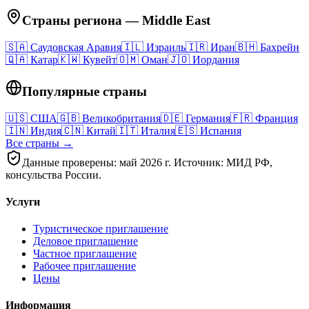
Страны региона
—
Middle East
🇸🇦
Саудовская Аравия
🇮🇱
Израиль
🇮🇷
Иран
🇧🇭
Бахрейн
🇶🇦
Катар
🇰🇼
Кувейт
🇴🇲
Оман
🇯🇴
Иордания
Популярные страны
🇺🇸
США
🇬🇧
Великобритания
🇩🇪
Германия
🇫🇷
Франция
🇮🇳
Индия
🇨🇳
Китай
🇮🇹
Италия
🇪🇸
Испания
Все страны →
Данные проверены: май 2026 г. Источник: МИД РФ,
консульства России.
Услуги
Туристическое приглашение
Деловое приглашение
Частное приглашение
Рабочее приглашение
Цены
Информация