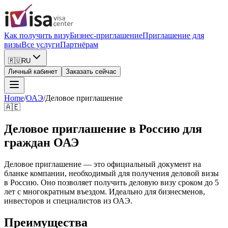
Как получить визу
Бизнес-приглашение
Приглашение для
визы
Все услуги
Партнёрам
🇷🇺
RU
Личный кабинет
Заказать сейчас
Home
/
ОАЭ
/
Деловое приглашение
🇦🇪
Деловое приглашение в Россию для
граждан ОАЭ
Деловое приглашение — это официальный документ на
бланке компании, необходимый для получения деловой визы
в Россию. Оно позволяет получить деловую визу сроком до 5
лет с многократным въездом. Идеально для бизнесменов,
инвесторов и специалистов из ОАЭ.
Преимущества