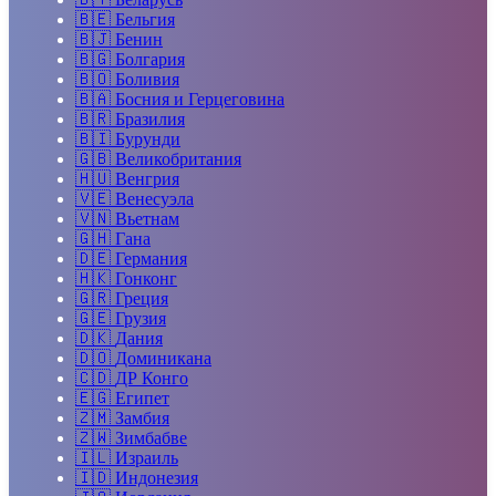
🇧🇪
Бельгия
🇧🇯
Бенин
🇧🇬
Болгария
🇧🇴
Боливия
🇧🇦
Босния и Герцеговина
🇧🇷
Бразилия
🇧🇮
Бурунди
🇬🇧
Великобритания
🇭🇺
Венгрия
🇻🇪
Венесуэла
🇻🇳
Вьетнам
🇬🇭
Гана
🇩🇪
Германия
🇭🇰
Гонконг
🇬🇷
Греция
🇬🇪
Грузия
🇩🇰
Дания
🇩🇴
Доминикана
🇨🇩
ДР Конго
🇪🇬
Египет
🇿🇲
Замбия
🇿🇼
Зимбабве
🇮🇱
Израиль
🇮🇩
Индонезия