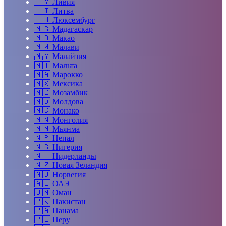
🇱🇾
Ливия
🇱🇹
Литва
🇱🇺
Люксембург
🇲🇬
Мадагаскар
🇲🇴
Макао
🇲🇼
Малави
🇲🇾
Малайзия
🇲🇹
Мальта
🇲🇦
Марокко
🇲🇽
Мексика
🇲🇿
Мозамбик
🇲🇩
Молдова
🇲🇨
Монако
🇲🇳
Монголия
🇲🇲
Мьянма
🇳🇵
Непал
🇳🇬
Нигерия
🇳🇱
Нидерланды
🇳🇿
Новая Зеландия
🇳🇴
Норвегия
🇦🇪
ОАЭ
🇴🇲
Оман
🇵🇰
Пакистан
🇵🇦
Панама
🇵🇪
Перу