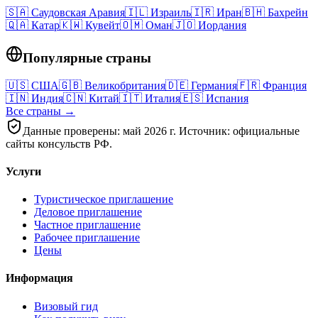
🇸🇦
Саудовская Аравия
🇮🇱
Израиль
🇮🇷
Иран
🇧🇭
Бахрейн
🇶🇦
Катар
🇰🇼
Кувейт
🇴🇲
Оман
🇯🇴
Иордания
Популярные страны
🇺🇸
США
🇬🇧
Великобритания
🇩🇪
Германия
🇫🇷
Франция
🇮🇳
Индия
🇨🇳
Китай
🇮🇹
Италия
🇪🇸
Испания
Все страны →
Данные проверены: май 2026 г. Источник: официальные
сайты консульств РФ.
Услуги
Туристическое приглашение
Деловое приглашение
Частное приглашение
Рабочее приглашение
Цены
Информация
Визовый гид