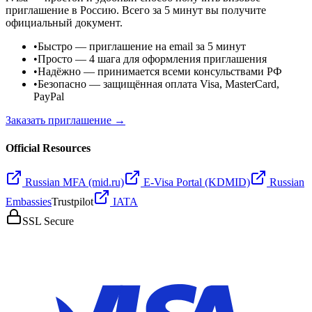
приглашение в Россию. Всего за 5 минут вы получите
официальный документ.
•
Быстро
— приглашение на email за 5 минут
•
Просто
— 4 шага для оформления приглашения
•
Надёжно
— принимается всеми консульствами РФ
•
Безопасно
— защищённая оплата Visa, MasterCard,
PayPal
Заказать приглашение →
Official Resources
Russian MFA (mid.ru)
E-Visa Portal (KDMID)
Russian
Embassies
Trustpilot
IATA
SSL Secure