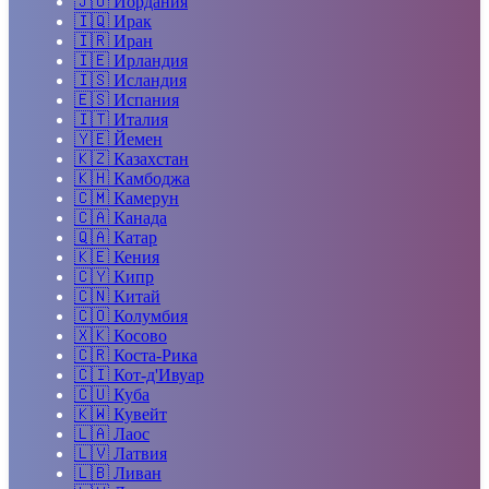
🇯🇴
Иордания
🇮🇶
Ирак
🇮🇷
Иран
🇮🇪
Ирландия
🇮🇸
Исландия
🇪🇸
Испания
🇮🇹
Италия
🇾🇪
Йемен
🇰🇿
Казахстан
🇰🇭
Камбоджа
🇨🇲
Камерун
🇨🇦
Канада
🇶🇦
Катар
🇰🇪
Кения
🇨🇾
Кипр
🇨🇳
Китай
🇨🇴
Колумбия
🇽🇰
Косово
🇨🇷
Коста-Рика
🇨🇮
Кот-д'Ивуар
🇨🇺
Куба
🇰🇼
Кувейт
🇱🇦
Лаос
🇱🇻
Латвия
🇱🇧
Ливан