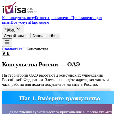
Как получить визу
Бизнес-приглашение
Приглашение для
визы
Все услуги
Партнёрам
🇷🇺
RU
Личный кабинет
Заказать сейчас
Главная
/
ОАЭ
/
Консульства
🇦🇪
Консульства России — ОАЭ
На территории ОАЭ работают 2 консульских учреждений
Российской Федерации. Здесь вы найдёте адреса, контакты и
часы работы для подачи документов на визу в Россию.
Шаг 1. Выберите гражданство
Для получения туристического приглашения в Россию укажите