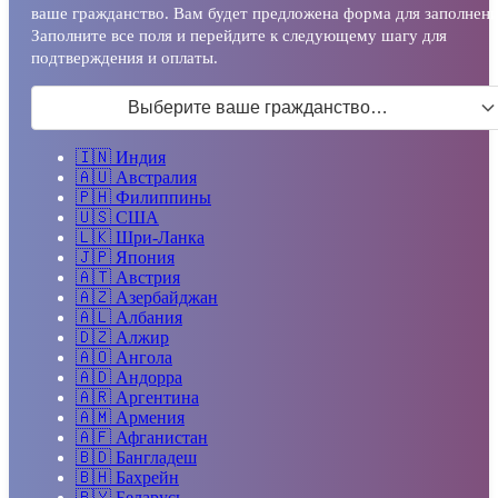
ваше гражданство. Вам будет предложена форма для заполнени
Заполните все поля и перейдите к следующему шагу для
подтверждения и оплаты.
Выберите ваше гражданство…
🇮🇳
Индия
🇦🇺
Австралия
🇵🇭
Филиппины
🇺🇸
США
🇱🇰
Шри-Ланка
🇯🇵
Япония
🇦🇹
Австрия
🇦🇿
Азербайджан
🇦🇱
Албания
🇩🇿
Алжир
🇦🇴
Ангола
🇦🇩
Андорра
🇦🇷
Аргентина
🇦🇲
Армения
🇦🇫
Афганистан
🇧🇩
Бангладеш
🇧🇭
Бахрейн
🇧🇾
Беларусь