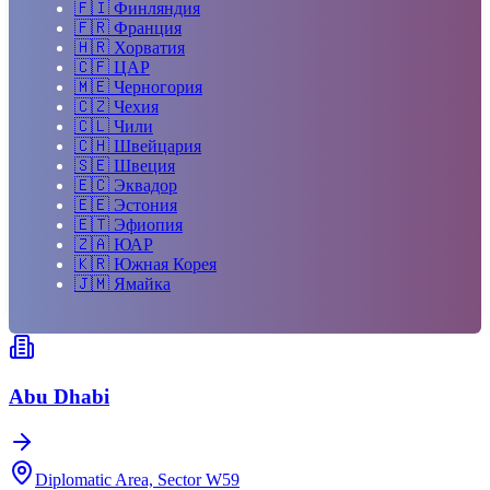
🇫🇮
Финляндия
🇫🇷
Франция
🇭🇷
Хорватия
🇨🇫
ЦАР
🇲🇪
Черногория
🇨🇿
Чехия
🇨🇱
Чили
🇨🇭
Швейцария
🇸🇪
Швеция
🇪🇨
Эквадор
🇪🇪
Эстония
🇪🇹
Эфиопия
🇿🇦
ЮАР
🇰🇷
Южная Корея
🇯🇲
Ямайка
Abu Dhabi
Diplomatic Area, Sector W59