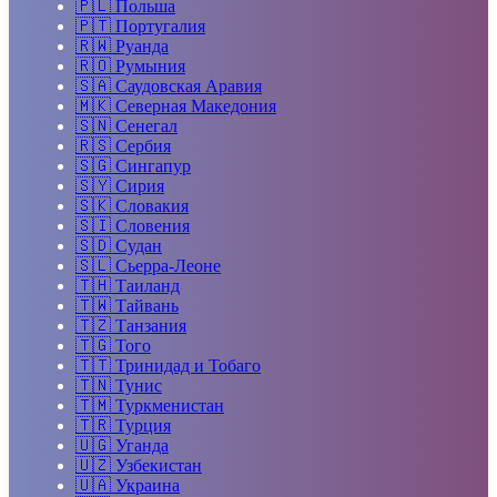
🇵🇱
Польша
🇵🇹
Португалия
🇷🇼
Руанда
🇷🇴
Румыния
🇸🇦
Саудовская Аравия
🇲🇰
Северная Македония
🇸🇳
Сенегал
🇷🇸
Сербия
🇸🇬
Сингапур
🇸🇾
Сирия
🇸🇰
Словакия
🇸🇮
Словения
🇸🇩
Судан
🇸🇱
Сьерра-Леоне
🇹🇭
Таиланд
🇹🇼
Тайвань
🇹🇿
Танзания
🇹🇬
Того
🇹🇹
Тринидад и Тобаго
🇹🇳
Тунис
🇹🇲
Туркменистан
🇹🇷
Турция
🇺🇬
Уганда
🇺🇿
Узбекистан
🇺🇦
Украина