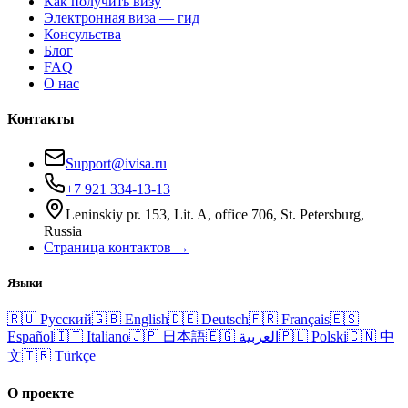
Как получить визу
Электронная виза — гид
Консульства
Блог
FAQ
О нас
Контакты
Support@ivisa.ru
+7 921 334-13-13
Leninskiy pr. 153, Lit. A, office 706, St. Petersburg,
Russia
Страница контактов →
Языки
🇷🇺
Русский
🇬🇧
English
🇩🇪
Deutsch
🇫🇷
Français
🇪🇸
Español
🇮🇹
Italiano
🇯🇵
日本語
🇪🇬
العربية
🇵🇱
Polski
🇨🇳
中
文
🇹🇷
Türkçe
О проекте