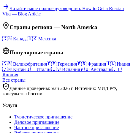
Читайте наше полное руководство
: How to Get a Russian
Visa — Blog Article
Страны региона
—
North America
🇨🇦
Канада
🇲🇽
Мексика
Популярные страны
🇬🇧
Великобритания
🇩🇪
Германия
🇫🇷
Франция
🇮🇳
Индия
🇨🇳
Китай
🇮🇹
Италия
🇪🇸
Испания
🇦🇺
Австралия
🇯🇵
Япония
Все страны →
Данные проверены: май 2026 г. Источник: МИД РФ,
консульства России.
Услуги
Туристическое приглашение
Деловое приглашение
Частное приглашение
Рабочее приглашение