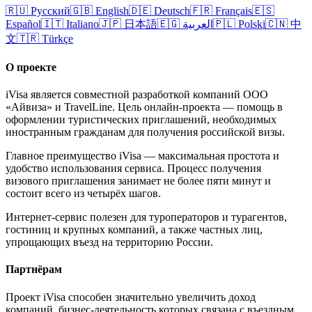
🇷🇺
Русский
🇬🇧
English
🇩🇪
Deutsch
🇫🇷
Français
🇪🇸
Español
🇮🇹
Italiano
🇯🇵
日本語
🇪🇬
العربية
🇵🇱
Polski
🇨🇳
中
文
🇹🇷
Türkçe
О проекте
iVisa является совместной разработкой компаний ООО
«Айвиза» и TravelLine. Цель онлайн-проекта — помощь в
оформлении туристических приглашений, необходимых
иностранным гражданам для получения российской визы.
Главное преимущество iVisa — максимальная простота и
удобство использования сервиса. Процесс получения
визового приглашения занимает не более пяти минут и
состоит всего из четырёх шагов.
Интернет-сервис полезен для туроператоров и турагентов,
гостиниц и крупных компаний, а также частных лиц,
упрощающих въезд на территорию России.
Партнёрам
Проект iVisa способен значительно увеличить доход
компаний, бизнес-деятельность которых связана с въездным