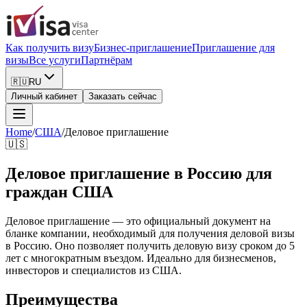
Как получить визу
Бизнес-приглашение
Приглашение для
визы
Все услуги
Партнёрам
🇷🇺
RU
Личный кабинет
Заказать сейчас
Home
/
США
/
Деловое приглашение
🇺🇸
Деловое приглашение в Россию для
граждан США
Деловое приглашение — это официальный документ на
бланке компании, необходимый для получения деловой визы
в Россию. Оно позволяет получить деловую визу сроком до 5
лет с многократным въездом. Идеально для бизнесменов,
инвесторов и специалистов из США.
Преимущества