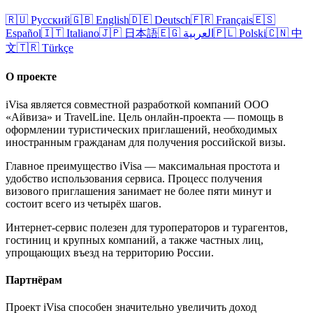
🇷🇺
Русский
🇬🇧
English
🇩🇪
Deutsch
🇫🇷
Français
🇪🇸
Español
🇮🇹
Italiano
🇯🇵
日本語
🇪🇬
العربية
🇵🇱
Polski
🇨🇳
中
文
🇹🇷
Türkçe
О проекте
iVisa является совместной разработкой компаний ООО
«Айвиза» и TravelLine. Цель онлайн-проекта — помощь в
оформлении туристических приглашений, необходимых
иностранным гражданам для получения российской визы.
Главное преимущество iVisa — максимальная простота и
удобство использования сервиса. Процесс получения
визового приглашения занимает не более пяти минут и
состоит всего из четырёх шагов.
Интернет-сервис полезен для туроператоров и турагентов,
гостиниц и крупных компаний, а также частных лиц,
упрощающих въезд на территорию России.
Партнёрам
Проект iVisa способен значительно увеличить доход