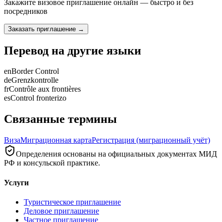
Закажите визовое приглашение онлайн — быстро и без
посредников
Заказать приглашение
→
Перевод на другие языки
en
Border Control
de
Grenzkontrolle
fr
Contrôle aux frontières
es
Control fronterizo
Связанные термины
Виза
Миграционная карта
Регистрация (миграционный учёт)
Определения основаны на официальных документах МИД
РФ и консульской практике.
Услуги
Туристическое приглашение
Деловое приглашение
Частное приглашение