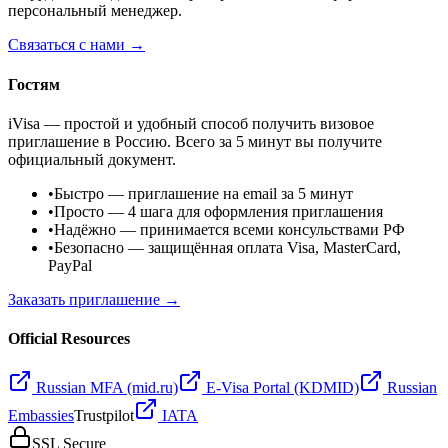
персональный менеджер.
Связаться с нами →
Гостям
iVisa — простой и удобный способ получить визовое
приглашение в Россию. Всего за 5 минут вы получите
официальный документ.
•
Быстро
— приглашение на email за 5 минут
•
Просто
— 4 шага для оформления приглашения
•
Надёжно
— принимается всеми консульствами РФ
•
Безопасно
— защищённая оплата Visa, MasterCard,
PayPal
Заказать приглашение →
Official Resources
Russian MFA (mid.ru)
E-Visa Portal (KDMID)
Russian
Embassies
Trustpilot
IATA
SSL Secure