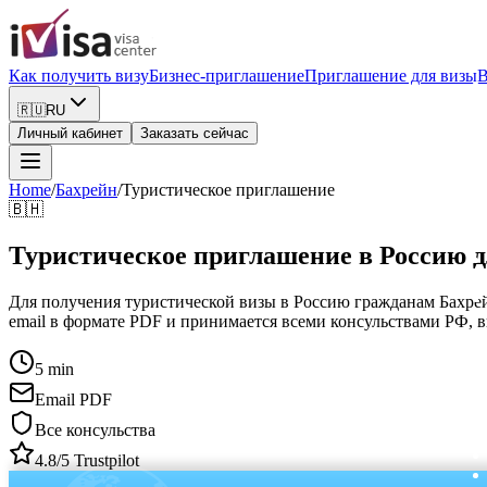
Как получить визу
Бизнес-приглашение
Приглашение для визы
В
🇷🇺
RU
Личный кабинет
Заказать сейчас
Home
/
Бахрейн
/
Туристическое приглашение
🇧🇭
Туристическое приглашение в Россию д
Для получения туристической визы в Россию гражданам Бахрейн
email в формате PDF и принимается всеми консульствами РФ, 
5 min
Email PDF
Все консульства
4.8/5 Trustpilot