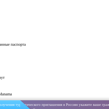
анные паспорта
нут
 Manama
олучения туристического приглашения в Россию укажите ваше граж