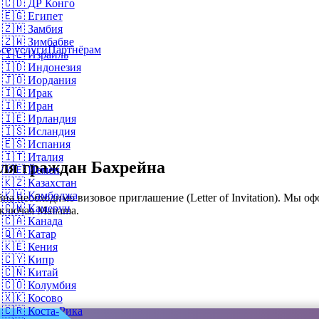
🇨🇩
ДР Конго
🇪🇬
Египет
🇿🇲
Замбия
🇿🇼
Зимбабве
се услуги
Партнёрам
🇮🇱
Израиль
🇮🇩
Индонезия
🇯🇴
Иордания
🇮🇶
Ирак
🇮🇷
Иран
🇮🇪
Ирландия
🇮🇸
Исландия
🇪🇸
Испания
🇮🇹
Италия
ля граждан Бахрейна
🇾🇪
Йемен
🇰🇿
Казахстан
🇰🇭
Камбоджа
а необходимо визовое приглашение (Letter of Invitation). Мы о
🇨🇲
Камерун
включая Manama.
🇨🇦
Канада
🇶🇦
Катар
🇰🇪
Кения
🇨🇾
Кипр
🇨🇳
Китай
🇨🇴
Колумбия
🇽🇰
Косово
🇨🇷
Коста-Рика