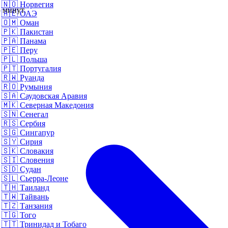
🇳🇴
Норвегия
 минут.
🇦🇪
ОАЭ
🇴🇲
Оман
🇵🇰
Пакистан
🇵🇦
Панама
🇵🇪
Перу
🇵🇱
Польша
🇵🇹
Португалия
🇷🇼
Руанда
🇷🇴
Румыния
🇸🇦
Саудовская Аравия
🇲🇰
Северная Македония
🇸🇳
Сенегал
🇷🇸
Сербия
🇸🇬
Сингапур
🇸🇾
Сирия
🇸🇰
Словакия
🇸🇮
Словения
🇸🇩
Судан
🇸🇱
Сьерра-Леоне
🇹🇭
Таиланд
🇹🇼
Тайвань
🇹🇿
Танзания
🇹🇬
Того
🇹🇹
Тринидад и Тобаго