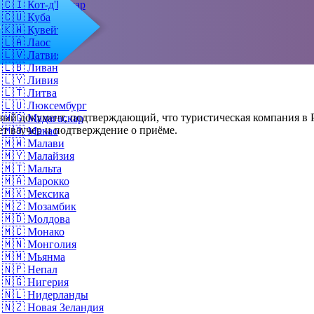
🇨🇮
Кот-д'Ивуар
🇨🇺
Куба
о
🇰🇼
Кувейт
🇱🇦
Лаос
🇱🇻
Латвия
🇱🇧
Ливан
🇱🇾
Ливия
🇱🇹
Литва
🇱🇺
Люксембург
ый документ, подтверждающий, что туристическая компания в Р
🇲🇬
Мадагаскар
т ваучер и подтверждение о приёме.
🇲🇴
Макао
🇲🇼
Малави
🇲🇾
Малайзия
🇲🇹
Мальта
🇲🇦
Марокко
🇲🇽
Мексика
🇲🇿
Мозамбик
🇲🇩
Молдова
🇲🇨
Монако
🇲🇳
Монголия
🇲🇲
Мьянма
🇳🇵
Непал
🇳🇬
Нигерия
🇳🇱
Нидерланды
🇳🇿
Новая Зеландия