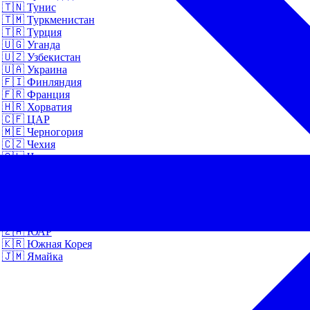
🇹🇳
Тунис
🇹🇲
Туркменистан
🇹🇷
Турция
🇺🇬
Уганда
🇺🇿
Узбекистан
🇺🇦
Украина
🇫🇮
Финляндия
🇫🇷
Франция
🇭🇷
Хорватия
🇨🇫
ЦАР
🇲🇪
Черногория
🇨🇿
Чехия
🇨🇱
Чили
🇨🇭
Швейцария
🇸🇪
Швеция
🇪🇨
Эквадор
🇪🇪
Эстония
🇪🇹
Эфиопия
🇿🇦
ЮАР
🇰🇷
Южная Корея
🇯🇲
Ямайка