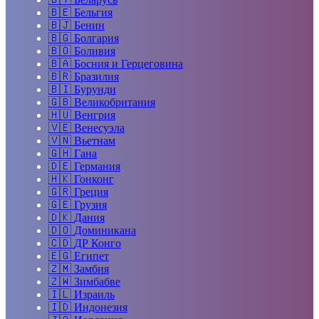
🇧🇪
Бельгия
🇧🇯
Бенин
🇧🇬
Болгария
🇧🇴
Боливия
🇧🇦
Босния и Герцеговина
🇧🇷
Бразилия
🇧🇮
Бурунди
🇬🇧
Великобритания
🇭🇺
Венгрия
🇻🇪
Венесуэла
🇻🇳
Вьетнам
🇬🇭
Гана
🇩🇪
Германия
🇭🇰
Гонконг
🇬🇷
Греция
🇬🇪
Грузия
🇩🇰
Дания
🇩🇴
Доминикана
🇨🇩
ДР Конго
🇪🇬
Египет
🇿🇲
Замбия
🇿🇼
Зимбабве
🇮🇱
Израиль
🇮🇩
Индонезия