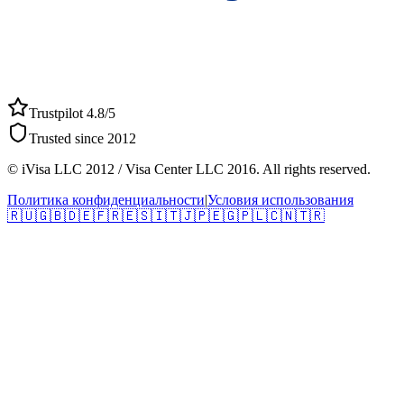
Trustpilot 4.8/5
Trusted since 2012
© iVisa LLC 2012 / Visa Center LLC 2016. All rights reserved.
Политика конфиденциальности
|
Условия использования
🇷🇺
🇬🇧
🇩🇪
🇫🇷
🇪🇸
🇮🇹
🇯🇵
🇪🇬
🇵🇱
🇨🇳
🇹🇷