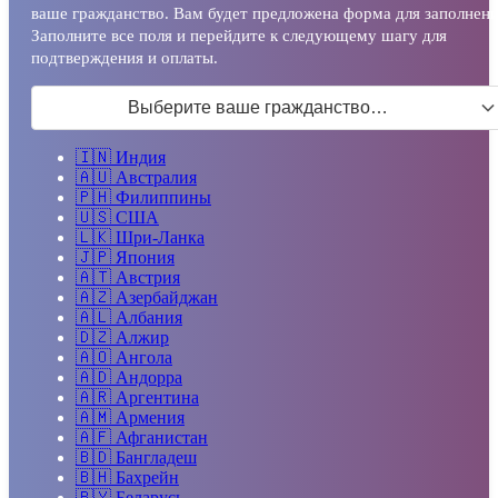
ваше гражданство. Вам будет предложена форма для заполнени
Заполните все поля и перейдите к следующему шагу для
подтверждения и оплаты.
Выберите ваше гражданство…
🇮🇳
Индия
🇦🇺
Австралия
🇵🇭
Филиппины
🇺🇸
США
🇱🇰
Шри-Ланка
🇯🇵
Япония
🇦🇹
Австрия
🇦🇿
Азербайджан
🇦🇱
Албания
🇩🇿
Алжир
🇦🇴
Ангола
🇦🇩
Андорра
🇦🇷
Аргентина
🇦🇲
Армения
🇦🇫
Афганистан
🇧🇩
Бангладеш
🇧🇭
Бахрейн
🇧🇾
Беларусь