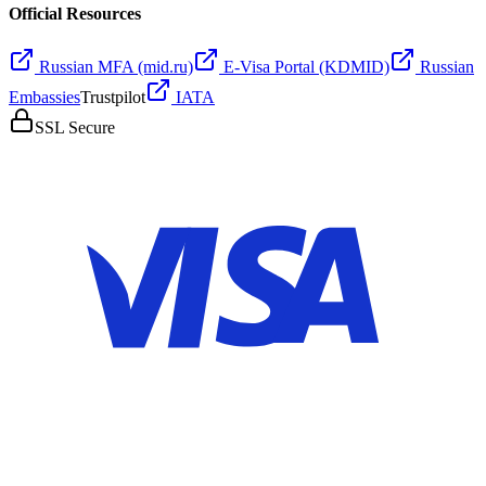
Official Resources
Russian MFA (mid.ru)
E-Visa Portal (KDMID)
Russian
Embassies
Trustpilot
IATA
SSL Secure