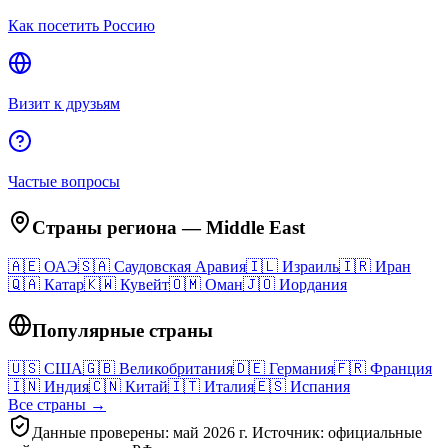
Как посетить Россию
Визит к друзьям
Частые вопросы
Страны региона
—
Middle East
🇦🇪
ОАЭ
🇸🇦
Саудовская Аравия
🇮🇱
Израиль
🇮🇷
Иран
🇶🇦
Катар
🇰🇼
Кувейт
🇴🇲
Оман
🇯🇴
Иордания
Популярные страны
🇺🇸
США
🇬🇧
Великобритания
🇩🇪
Германия
🇫🇷
Франция
🇮🇳
Индия
🇨🇳
Китай
🇮🇹
Италия
🇪🇸
Испания
Все страны →
Данные проверены: май 2026 г. Источник: официальные