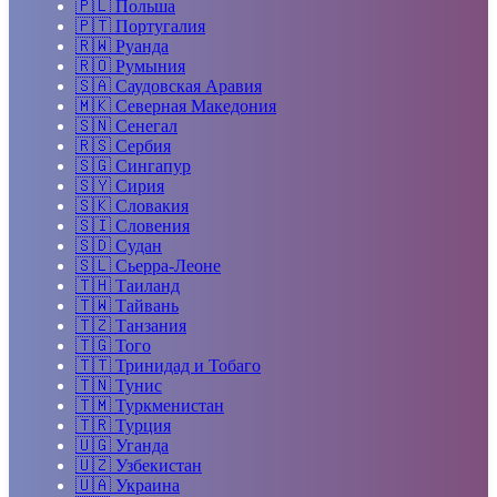
🇵🇱
Польша
🇵🇹
Португалия
🇷🇼
Руанда
🇷🇴
Румыния
🇸🇦
Саудовская Аравия
🇲🇰
Северная Македония
🇸🇳
Сенегал
🇷🇸
Сербия
🇸🇬
Сингапур
🇸🇾
Сирия
🇸🇰
Словакия
🇸🇮
Словения
🇸🇩
Судан
🇸🇱
Сьерра-Леоне
🇹🇭
Таиланд
🇹🇼
Тайвань
🇹🇿
Танзания
🇹🇬
Того
🇹🇹
Тринидад и Тобаго
🇹🇳
Тунис
🇹🇲
Туркменистан
🇹🇷
Турция
🇺🇬
Уганда
🇺🇿
Узбекистан
🇺🇦
Украина