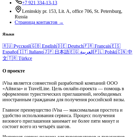
+7 921 334-13-13
Leninskiy pr. 153, Lit. A, office 706, St. Petersburg,
Russia
Страница контактов →
Языки
🇷🇺
Русский
🇬🇧
English
🇩🇪
Deutsch
🇫🇷
Français
🇪🇸
Español
🇮🇹
Italiano
🇯🇵
日本語
🇪🇬
العربية
🇵🇱
Polski
🇨🇳
中
文
🇹🇷
Türkçe
О проекте
iVisa является совместной разработкой компаний ООО
«Айвиза» и TravelLine. Цель онлайн-проекта — помощь в
оформлении туристических приглашений, необходимых
иностранным гражданам для получения российской визы.
Главное преимущество iVisa — максимальная простота и
удобство использования сервиса. Процесс получения
визового приглашения занимает не более пяти минут и
состоит всего из четырёх шагов.
Интернет-сервис полезен для туроператоров и турагентов,