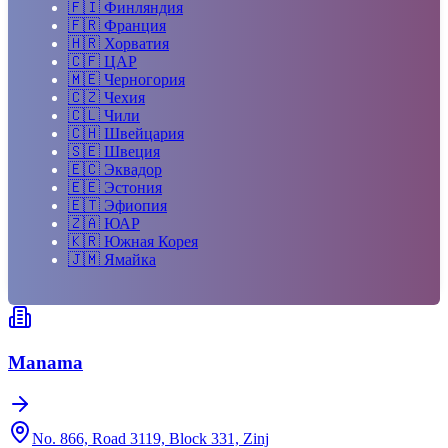
🇫🇮
Финляндия
🇫🇷
Франция
🇭🇷
Хорватия
🇨🇫
ЦАР
🇲🇪
Черногория
🇨🇿
Чехия
🇨🇱
Чили
🇨🇭
Швейцария
🇸🇪
Швеция
🇪🇨
Эквадор
🇪🇪
Эстония
🇪🇹
Эфиопия
🇿🇦
ЮАР
🇰🇷
Южная Корея
🇯🇲
Ямайка
Manama
No. 866, Road 3119, Block 331, Zinj