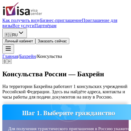
Как получить визу
Бизнес-приглашение
Приглашение для
визы
Все услуги
Партнёрам
🇷🇺
RU
Личный кабинет
Заказать сейчас
Главная
/
Бахрейн
/
Консульства
🇧🇭
Консульства России — Бахрейн
На территории Бахрейна работают 1 консульских учреждений
Российской Федерации. Здесь вы найдёте адреса, контакты и
часы работы для подачи документов на визу в Россию.
Шаг 1. Выберите гражданство
Для получения туристического приглашения в Россию укажите