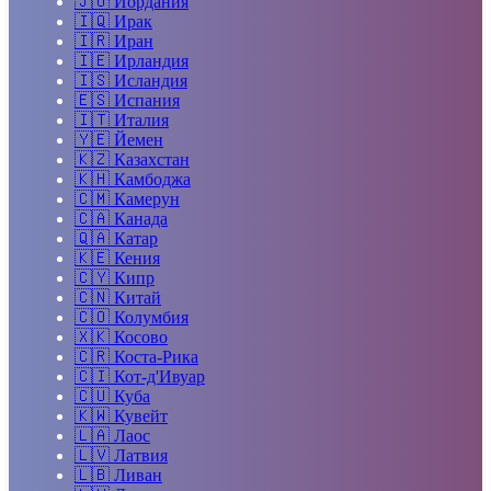
🇯🇴
Иордания
🇮🇶
Ирак
🇮🇷
Иран
🇮🇪
Ирландия
🇮🇸
Исландия
🇪🇸
Испания
🇮🇹
Италия
🇾🇪
Йемен
🇰🇿
Казахстан
🇰🇭
Камбоджа
🇨🇲
Камерун
🇨🇦
Канада
🇶🇦
Катар
🇰🇪
Кения
🇨🇾
Кипр
🇨🇳
Китай
🇨🇴
Колумбия
🇽🇰
Косово
🇨🇷
Коста-Рика
🇨🇮
Кот-д'Ивуар
🇨🇺
Куба
🇰🇼
Кувейт
🇱🇦
Лаос
🇱🇻
Латвия
🇱🇧
Ливан