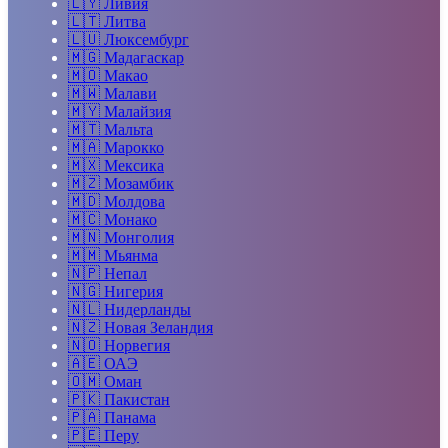
🇱🇾
Ливия
🇱🇹
Литва
🇱🇺
Люксембург
🇲🇬
Мадагаскар
🇲🇴
Макао
🇲🇼
Малави
🇲🇾
Малайзия
🇲🇹
Мальта
🇲🇦
Марокко
🇲🇽
Мексика
🇲🇿
Мозамбик
🇲🇩
Молдова
🇲🇨
Монако
🇲🇳
Монголия
🇲🇲
Мьянма
🇳🇵
Непал
🇳🇬
Нигерия
🇳🇱
Нидерланды
🇳🇿
Новая Зеландия
🇳🇴
Норвегия
🇦🇪
ОАЭ
🇴🇲
Оман
🇵🇰
Пакистан
🇵🇦
Панама
🇵🇪
Перу