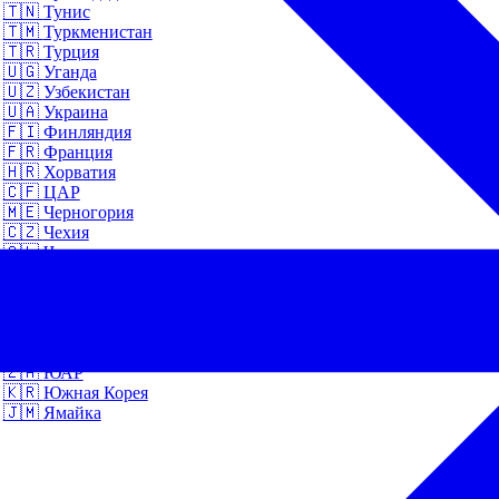
🇹🇳
Тунис
🇹🇲
Туркменистан
🇹🇷
Турция
🇺🇬
Уганда
🇺🇿
Узбекистан
🇺🇦
Украина
🇫🇮
Финляндия
🇫🇷
Франция
🇭🇷
Хорватия
🇨🇫
ЦАР
🇲🇪
Черногория
🇨🇿
Чехия
🇨🇱
Чили
🇨🇭
Швейцария
🇸🇪
Швеция
🇪🇨
Эквадор
🇪🇪
Эстония
🇪🇹
Эфиопия
🇿🇦
ЮАР
🇰🇷
Южная Корея
🇯🇲
Ямайка