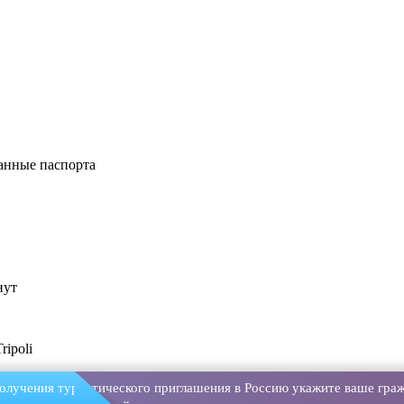
анные паспорта
нут
ipoli
олучения туристического приглашения в Россию укажите ваше граж