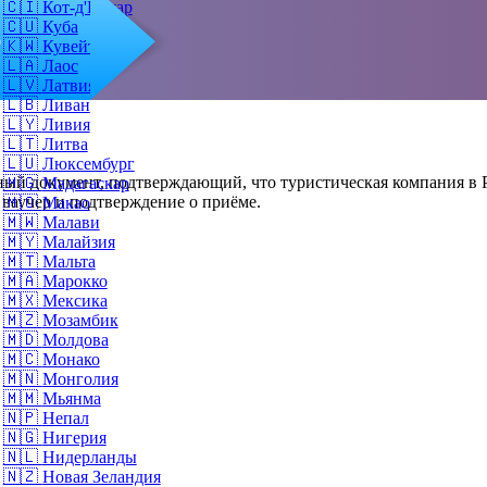
🇨🇮
Кот-д'Ивуар
🇨🇺
Куба
о
🇰🇼
Кувейт
🇱🇦
Лаос
🇱🇻
Латвия
🇱🇧
Ливан
🇱🇾
Ливия
🇱🇹
Литва
🇱🇺
Люксембург
ый документ, подтверждающий, что туристическая компания в Р
🇲🇬
Мадагаскар
 ваучер и подтверждение о приёме.
🇲🇴
Макао
🇲🇼
Малави
🇲🇾
Малайзия
🇲🇹
Мальта
🇲🇦
Марокко
🇲🇽
Мексика
🇲🇿
Мозамбик
🇲🇩
Молдова
🇲🇨
Монако
🇲🇳
Монголия
🇲🇲
Мьянма
🇳🇵
Непал
🇳🇬
Нигерия
🇳🇱
Нидерланды
🇳🇿
Новая Зеландия