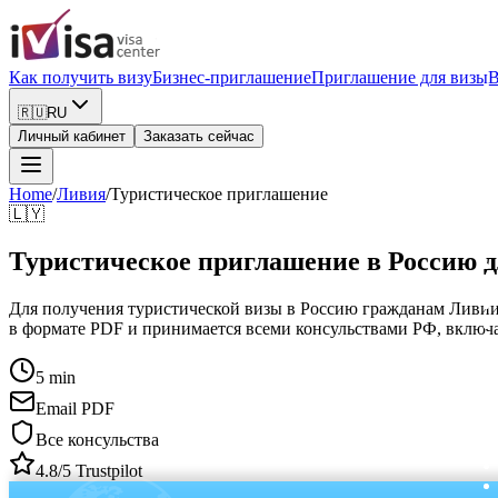
Как получить визу
Бизнес-приглашение
Приглашение для визы
В
🇷🇺
RU
Личный кабинет
Заказать сейчас
Home
/
Ливия
/
Туристическое приглашение
🇱🇾
Туристическое приглашение в Россию 
Для получения туристической визы в Россию гражданам Ливии н
в формате PDF и принимается всеми консульствами РФ, включая
5 min
Email PDF
Все консульства
4.8/5 Trustpilot