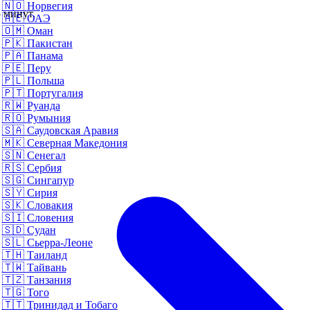
🇳🇴
Норвегия
 минут.
🇦🇪
ОАЭ
🇴🇲
Оман
🇵🇰
Пакистан
🇵🇦
Панама
🇵🇪
Перу
🇵🇱
Польша
🇵🇹
Португалия
🇷🇼
Руанда
🇷🇴
Румыния
🇸🇦
Саудовская Аравия
🇲🇰
Северная Македония
🇸🇳
Сенегал
🇷🇸
Сербия
🇸🇬
Сингапур
🇸🇾
Сирия
🇸🇰
Словакия
🇸🇮
Словения
🇸🇩
Судан
🇸🇱
Сьерра-Леоне
🇹🇭
Таиланд
🇹🇼
Тайвань
🇹🇿
Танзания
🇹🇬
Того
🇹🇹
Тринидад и Тобаго