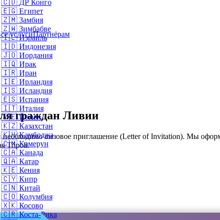
🇨🇩
ДР Конго
🇪🇬
Египет
🇿🇲
Замбия
🇿🇼
Зимбабве
се услуги
Партнёрам
🇮🇱
Израиль
🇮🇩
Индонезия
🇯🇴
Иордания
🇮🇶
Ирак
🇮🇷
Иран
🇮🇪
Ирландия
🇮🇸
Исландия
🇪🇸
Испания
🇮🇹
Италия
для граждан Ливии
🇾🇪
Йемен
🇰🇿
Казахстан
🇰🇭
Камбоджа
еобходимо визовое приглашение (Letter of Invitation). Мы офор
🇨🇲
Камерун
 Tripoli.
🇨🇦
Канада
🇶🇦
Катар
🇰🇪
Кения
🇨🇾
Кипр
🇨🇳
Китай
🇨🇴
Колумбия
🇽🇰
Косово
🇨🇷
Коста-Рика