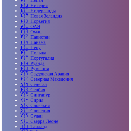
🇳🇵
Непал
🇳🇬
Нигерия
🇳🇱
Нидерланды
🇳🇿
Новая Зеландия
🇳🇴
Норвегия
🇦🇪
ОАЭ
🇴🇲
Оман
🇵🇰
Пакистан
🇵🇦
Панама
🇵🇪
Перу
🇵🇱
Польша
🇵🇹
Португалия
🇷🇼
Руанда
🇷🇴
Румыния
🇸🇦
Саудовская Аравия
🇲🇰
Северная Македония
🇸🇳
Сенегал
🇷🇸
Сербия
🇸🇬
Сингапур
🇸🇾
Сирия
🇸🇰
Словакия
🇸🇮
Словения
🇸🇩
Судан
🇸🇱
Сьерра-Леоне
🇹🇭
Таиланд