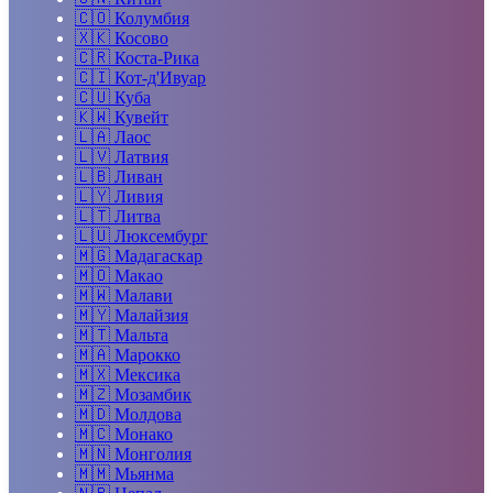
🇨🇴
Колумбия
🇽🇰
Косово
🇨🇷
Коста-Рика
🇨🇮
Кот-д'Ивуар
🇨🇺
Куба
🇰🇼
Кувейт
🇱🇦
Лаос
🇱🇻
Латвия
🇱🇧
Ливан
🇱🇾
Ливия
🇱🇹
Литва
🇱🇺
Люксембург
🇲🇬
Мадагаскар
🇲🇴
Макао
🇲🇼
Малави
🇲🇾
Малайзия
🇲🇹
Мальта
🇲🇦
Марокко
🇲🇽
Мексика
🇲🇿
Мозамбик
🇲🇩
Молдова
🇲🇨
Монако
🇲🇳
Монголия
🇲🇲
Мьянма