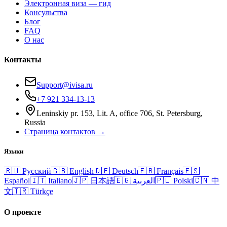
Электронная виза — гид
Консульства
Блог
FAQ
О нас
Контакты
Support@ivisa.ru
+7 921 334-13-13
Leninskiy pr. 153, Lit. A, office 706, St. Petersburg,
Russia
Страница контактов →
Языки
🇷🇺
Русский
🇬🇧
English
🇩🇪
Deutsch
🇫🇷
Français
🇪🇸
Español
🇮🇹
Italiano
🇯🇵
日本語
🇪🇬
العربية
🇵🇱
Polski
🇨🇳
中
文
🇹🇷
Türkçe
О проекте