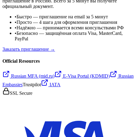
приглашение в Россию. Всего за 5 минут вы получите
официальный документ.
•
Быстро
— приглашение на email за 5 минут
•
Просто
— 4 шага для оформления приглашения
•
Надёжно
— принимается всеми консульствами РФ
•
Безопасно
— защищённая оплата Visa, MasterCard,
PayPal
Заказать приглашение →
Official Resources
Russian MFA (mid.ru)
E-Visa Portal (KDMID)
Russian
Embassies
Trustpilot
IATA
SSL Secure