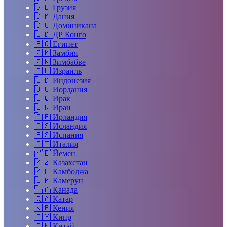
🇬🇪
Грузия
🇩🇰
Дания
🇩🇴
Доминикана
🇨🇩
ДР Конго
🇪🇬
Египет
🇿🇲
Замбия
🇿🇼
Зимбабве
🇮🇱
Израиль
🇮🇩
Индонезия
🇯🇴
Иордания
🇮🇶
Ирак
🇮🇷
Иран
🇮🇪
Ирландия
🇮🇸
Исландия
🇪🇸
Испания
🇮🇹
Италия
🇾🇪
Йемен
🇰🇿
Казахстан
🇰🇭
Камбоджа
🇨🇲
Камерун
🇨🇦
Канада
🇶🇦
Катар
🇰🇪
Кения
🇨🇾
Кипр
🇨🇳
Китай