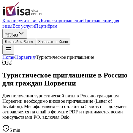
Как получить визу
Бизнес-приглашение
Приглашение для
визы
Все услуги
Партнёрам
🇷🇺
RU
Личный кабинет
Заказать сейчас
Home
/
Норвегия
/
Туристическое приглашение
🇳🇴
Туристическое приглашение в Россию
для граждан Норвегии
Для получения туристической визы в Россию гражданам
Норвегии необходимо визовое приглашение (Letter of
Invitation). Мы оформляем его онлайн за 5 минут — документ
отправляется на email в формате PDF и принимается всеми
консульствами РФ, включая Oslo.
5 min