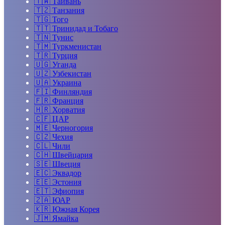
🇹🇼
Тайвань
🇹🇿
Танзания
🇹🇬
Того
🇹🇹
Тринидад и Тобаго
🇹🇳
Тунис
🇹🇲
Туркменистан
🇹🇷
Турция
🇺🇬
Уганда
🇺🇿
Узбекистан
🇺🇦
Украина
🇫🇮
Финляндия
🇫🇷
Франция
🇭🇷
Хорватия
🇨🇫
ЦАР
🇲🇪
Черногория
🇨🇿
Чехия
🇨🇱
Чили
🇨🇭
Швейцария
🇸🇪
Швеция
🇪🇨
Эквадор
🇪🇪
Эстония
🇪🇹
Эфиопия
🇿🇦
ЮАР
🇰🇷
Южная Корея
🇯🇲
Ямайка