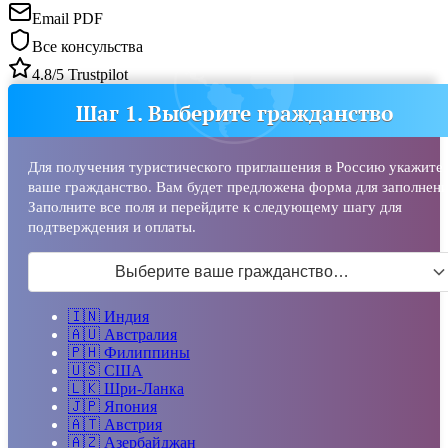
Email PDF
Все консульства
4.8/5 Trustpilot
Шаг 1. Выберите гражданство
Для получения туристического приглашения в Россию укажите
ваше гражданство. Вам будет предложена форма для заполнени
Заполните все поля и перейдите к следующему шагу для
подтверждения и оплаты.
Выберите ваше гражданство…
🇮🇳
Индия
🇦🇺
Австралия
🇵🇭
Филиппины
🇺🇸
США
🇱🇰
Шри-Ланка
🇯🇵
Япония
🇦🇹
Австрия
🇦🇿
Азербайджан