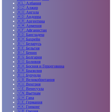
🇦🇱
Албания
🇩🇿
Алжир
🇦🇴
Ангола
🇦🇩
Андорра
🇦🇷
Аргентина
🇦🇲
Армения
🇦🇫
Афганистан
🇧🇩
Бангладеш
🇧🇭
Бахрейн
🇧🇾
Беларусь
🇧🇪
Бельгия
🇧🇯
Бенин
🇧🇬
Болгария
🇧🇴
Боливия
🇧🇦
Босния и Герцеговина
🇧🇷
Бразилия
🇧🇮
Бурунди
🇬🇧
Великобритания
🇭🇺
Венгрия
🇻🇪
Венесуэла
🇻🇳
Вьетнам
🇬🇭
Гана
🇩🇪
Германия
🇭🇰
Гонконг
🇬🇷
Греция