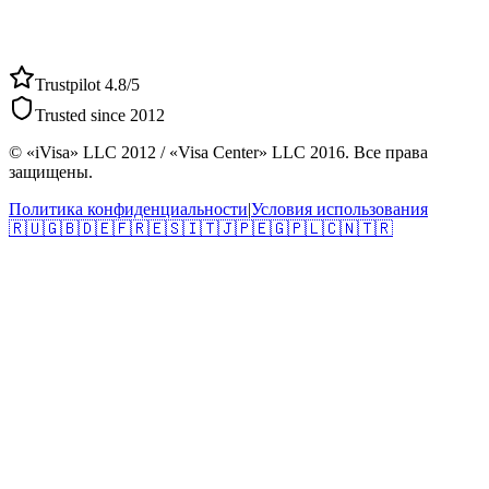
Trustpilot 4.8/5
Trusted since 2012
© «iVisa» LLC 2012 / «Visa Center» LLC 2016. Все права
защищены.
Политика конфиденциальности
|
Условия использования
🇷🇺
🇬🇧
🇩🇪
🇫🇷
🇪🇸
🇮🇹
🇯🇵
🇪🇬
🇵🇱
🇨🇳
🇹🇷