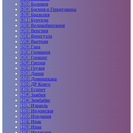
🇧🇴
Боливия
🇧🇦
Босния и Герцеговина
🇧🇷
Бразилия
🇧🇮
Бурунди
🇬🇧
Великобритания
🇭🇺
Венгрия
🇻🇪
Венесуэла
🇻🇳
Вьетнам
🇬🇭
Гана
🇩🇪
Германия
🇭🇰
Гонконг
🇬🇷
Греция
🇬🇪
Грузия
🇩🇰
Дания
🇩🇴
Доминикана
🇨🇩
ДР Конго
🇪🇬
Египет
🇿🇲
Замбия
🇿🇼
Зимбабве
🇮🇱
Израиль
🇮🇩
Индонезия
🇯🇴
Иордания
🇮🇶
Ирак
🇮🇷
Иран
🇮🇪
Ирландия