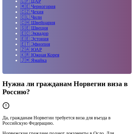
🇨🇫
ЦАР
🇲🇪
Черногория
🇨🇿
Чехия
🇨🇱
Чили
🇨🇭
Швейцария
🇸🇪
Швеция
🇪🇨
Эквадор
🇪🇪
Эстония
🇪🇹
Эфиопия
🇿🇦
ЮАР
🇰🇷
Южная Корея
🇯🇲
Ямайка
Нужна ли гражданам
Норвегии
виза в
Россию?
Да, гражданам Норвегии требуется виза для въезда в
Российскую Федерацию.
Норвежские граждане подают документы в Осло. Для