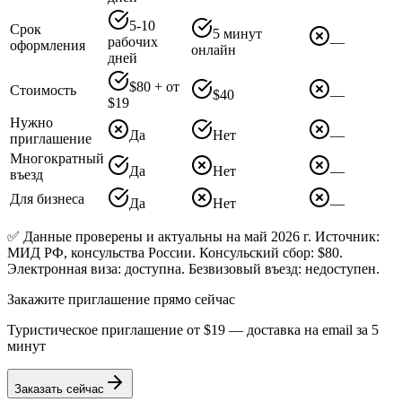
5-10
Срок
5 минут
рабочих
—
оформления
онлайн
дней
$80 + от
Стоимость
$40
—
$19
Нужно
Да
Нет
—
приглашение
Многократный
Да
Нет
—
въезд
Для бизнеса
Да
Нет
—
✅ Данные проверены и актуальны на май 2026 г. Источник:
МИД РФ, консульства России. Консульский сбор: $80.
Электронная виза: доступна. Безвизовый въезд: недоступен.
Закажите приглашение прямо сейчас
Туристическое приглашение от
$19
— доставка на email за 5
минут
Заказать сейчас