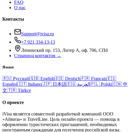
FAQ
О нас
Контакты
Support@ivisa.ru
+7 921 334-13-13
Ленинский пр. 153, Литер А, оф. 706, СПб
Страница контактов →
Языки
🇷🇺
Русский
🇬🇧
English
🇩🇪
Deutsch
🇫🇷
Français
🇪🇸
Español
🇮🇹
Italiano
🇯🇵
日本語
🇪🇬
العربية
🇵🇱
Polski
🇨🇳
中
文
🇹🇷
Türkçe
О проекте
iVisa является совместной разработкой компаний ООО
«Айвиза» и TravelLine. Цель онлайн-проекта — помощь в
оформлении туристических приглашений, необходимых
иностранным гражданам для получения российской визы.