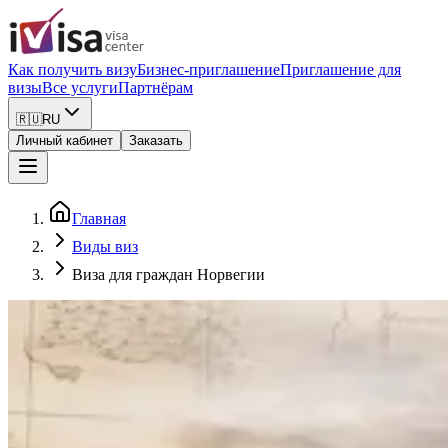
Как получить визу
Бизнес-приглашение
Приглашение для
визы
Все услуги
Партнёрам
🇷🇺
RU
Личный кабинет
Заказать
Главная
Виды виз
Виза для граждан Норвегии