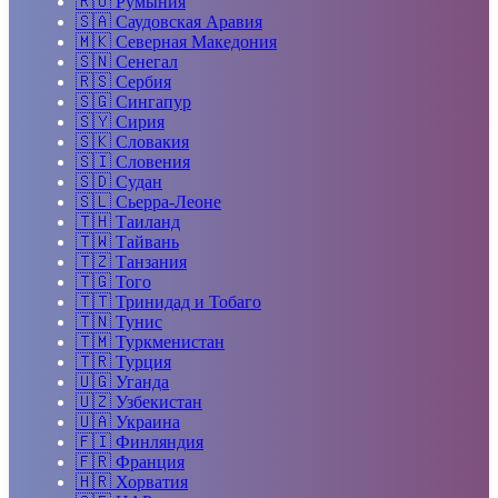
🇷🇴
Румыния
🇸🇦
Саудовская Аравия
🇲🇰
Северная Македония
🇸🇳
Сенегал
🇷🇸
Сербия
🇸🇬
Сингапур
🇸🇾
Сирия
🇸🇰
Словакия
🇸🇮
Словения
🇸🇩
Судан
🇸🇱
Сьерра-Леоне
🇹🇭
Таиланд
🇹🇼
Тайвань
🇹🇿
Танзания
🇹🇬
Того
🇹🇹
Тринидад и Тобаго
🇹🇳
Тунис
🇹🇲
Туркменистан
🇹🇷
Турция
🇺🇬
Уганда
🇺🇿
Узбекистан
🇺🇦
Украина
🇫🇮
Финляндия
🇫🇷
Франция
🇭🇷
Хорватия