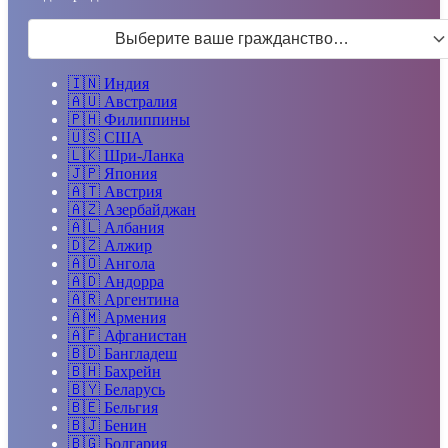
Выберите ваше гражданство…
🇮🇳
Индия
🇦🇺
Австралия
🇵🇭
Филиппины
🇺🇸
США
🇱🇰
Шри-Ланка
🇯🇵
Япония
🇦🇹
Австрия
🇦🇿
Азербайджан
🇦🇱
Албания
🇩🇿
Алжир
🇦🇴
Ангола
🇦🇩
Андорра
🇦🇷
Аргентина
🇦🇲
Армения
🇦🇫
Афганистан
🇧🇩
Бангладеш
🇧🇭
Бахрейн
🇧🇾
Беларусь
🇧🇪
Бельгия
🇧🇯
Бенин
🇧🇬
Болгария