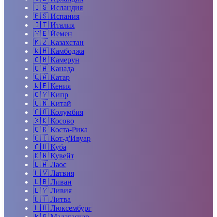
🇮🇸
Исландия
🇪🇸
Испания
🇮🇹
Италия
🇾🇪
Йемен
🇰🇿
Казахстан
🇰🇭
Камбоджа
🇨🇲
Камерун
🇨🇦
Канада
🇶🇦
Катар
🇰🇪
Кения
🇨🇾
Кипр
🇨🇳
Китай
🇨🇴
Колумбия
🇽🇰
Косово
🇨🇷
Коста-Рика
🇨🇮
Кот-д'Ивуар
🇨🇺
Куба
🇰🇼
Кувейт
🇱🇦
Лаос
🇱🇻
Латвия
🇱🇧
Ливан
🇱🇾
Ливия
🇱🇹
Литва
🇱🇺
Люксембург
🇲🇬
Мадагаскар