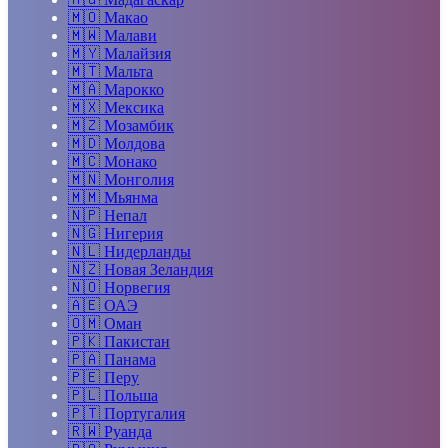
🇲🇴
Макао
🇲🇼
Малави
🇲🇾
Малайзия
🇲🇹
Мальта
🇲🇦
Марокко
🇲🇽
Мексика
🇲🇿
Мозамбик
🇲🇩
Молдова
🇲🇨
Монако
🇲🇳
Монголия
🇲🇲
Мьянма
🇳🇵
Непал
🇳🇬
Нигерия
🇳🇱
Нидерланды
🇳🇿
Новая Зеландия
🇳🇴
Норвегия
🇦🇪
ОАЭ
🇴🇲
Оман
🇵🇰
Пакистан
🇵🇦
Панама
🇵🇪
Перу
🇵🇱
Польша
🇵🇹
Португалия
🇷🇼
Руанда