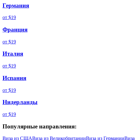
Германия
от
$19
Франция
от
$19
Италия
от
$19
Испания
от
$19
Нидерланды
от
$19
Популярные направления:
Виза из
США
Виза из
Великобритании
Виза из
Германии
Виза