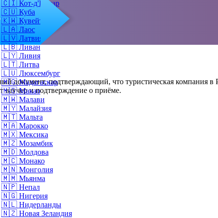
🇨🇮
Кот-д'Ивуар
🇨🇺
Куба
о
🇰🇼
Кувейт
🇱🇦
Лаос
🇱🇻
Латвия
🇱🇧
Ливан
🇱🇾
Ливия
🇱🇹
Литва
🇱🇺
Люксембург
ый документ, подтверждающий, что туристическая компания в Р
🇲🇬
Мадагаскар
т ваучер и подтверждение о приёме.
🇲🇴
Макао
🇲🇼
Малави
🇲🇾
Малайзия
🇲🇹
Мальта
🇲🇦
Марокко
🇲🇽
Мексика
🇲🇿
Мозамбик
🇲🇩
Молдова
🇲🇨
Монако
🇲🇳
Монголия
🇲🇲
Мьянма
🇳🇵
Непал
🇳🇬
Нигерия
🇳🇱
Нидерланды
🇳🇿
Новая Зеландия