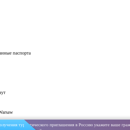
анные паспорта
нут
 Warsaw
олучения туристического приглашения в Россию укажите ваше граж