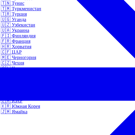
🇹🇳
Тунис
🇹🇲
Туркменистан
🇹🇷
Турция
🇺🇬
Уганда
🇺🇿
Узбекистан
🇺🇦
Украина
🇫🇮
Финляндия
🇫🇷
Франция
🇭🇷
Хорватия
🇨🇫
ЦАР
🇲🇪
Черногория
🇨🇿
Чехия
🇨🇱
Чили
🇨🇭
Швейцария
🇸🇪
Швеция
🇪🇨
Эквадор
🇪🇪
Эстония
🇪🇹
Эфиопия
🇿🇦
ЮАР
🇰🇷
Южная Корея
🇯🇲
Ямайка