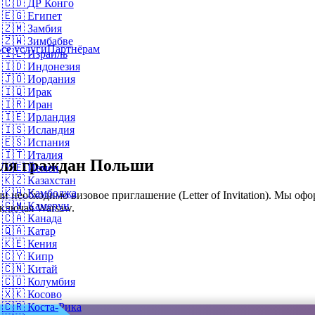
🇨🇩
ДР Конго
🇪🇬
Египет
🇿🇲
Замбия
🇿🇼
Зимбабве
се услуги
Партнёрам
🇮🇱
Израиль
🇮🇩
Индонезия
🇯🇴
Иордания
🇮🇶
Ирак
🇮🇷
Иран
🇮🇪
Ирландия
🇮🇸
Исландия
🇪🇸
Испания
🇮🇹
Италия
для граждан Польши
🇾🇪
Йемен
🇰🇿
Казахстан
🇰🇭
Камбоджа
необходимо визовое приглашение (Letter of Invitation). Мы офо
🇨🇲
Камерун
включая Warsaw.
🇨🇦
Канада
🇶🇦
Катар
🇰🇪
Кения
🇨🇾
Кипр
🇨🇳
Китай
🇨🇴
Колумбия
🇽🇰
Косово
🇨🇷
Коста-Рика