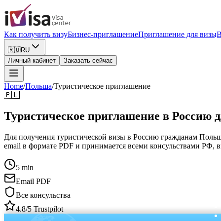
Как получить визу
Бизнес-приглашение
Приглашение для визы
В
🇷🇺
RU
Личный кабинет
Заказать сейчас
Home
/
Польша
/
Туристическое приглашение
🇵🇱
Туристическое приглашение в Россию 
Для получения туристической визы в Россию гражданам Польши 
email в формате PDF и принимается всеми консульствами РФ, 
5 min
Email PDF
Все консульства
4.8/5 Trustpilot