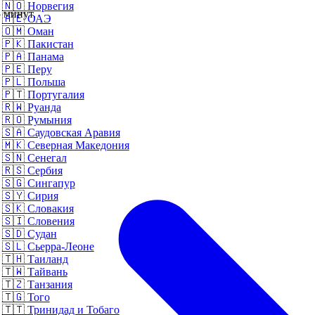
🇳🇴
Норвегия
 минут.
🇦🇪
ОАЭ
🇴🇲
Оман
🇵🇰
Пакистан
🇵🇦
Панама
🇵🇪
Перу
🇵🇱
Польша
🇵🇹
Португалия
🇷🇼
Руанда
🇷🇴
Румыния
🇸🇦
Саудовская Аравия
🇲🇰
Северная Македония
🇸🇳
Сенегал
🇷🇸
Сербия
🇸🇬
Сингапур
🇸🇾
Сирия
🇸🇰
Словакия
🇸🇮
Словения
🇸🇩
Судан
🇸🇱
Сьерра-Леоне
🇹🇭
Таиланд
🇹🇼
Тайвань
🇹🇿
Танзания
🇹🇬
Того
🇹🇹
Тринидад и Тобаго