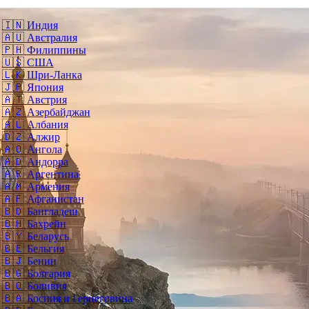
🇮🇳
Индия
🇦🇺
Австралия
🇵🇭
Филиппины
🇺🇸
США
🇱🇰
Шри-Ланка
🇯🇵
Япония
🇦🇹
Австрия
🇦🇿
Азербайджан
🇦🇱
Албания
🇩🇿
Алжир
🇦🇴
Ангола
🇦🇩
Андорра
🇦🇷
Аргентина
🇦🇲
Армения
🇦🇫
Афганистан
🇧🇩
Бангладеш
🇧🇭
Бахрейн
🇧🇾
Беларусь
🇧🇪
Бельгия
🇧🇯
Бенин
🇧🇬
Болгария
🇧🇴
Боливия
🇧🇦
Босния и Герцеговина