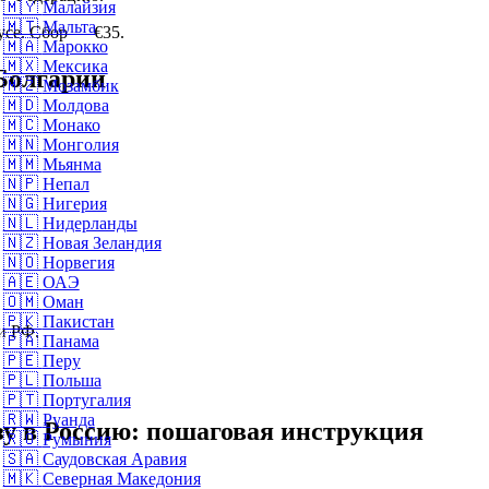
🇲🇾
Малайзия
🇲🇹
Мальта
усе. Сбор — €35.
🇲🇦
Марокко
🇲🇽
Мексика
Болгарии
🇲🇿
Мозамбик
🇲🇩
Молдова
🇲🇨
Монако
🇲🇳
Монголия
🇲🇲
Мьянма
🇳🇵
Непал
🇳🇬
Нигерия
🇳🇱
Нидерланды
🇳🇿
Новая Зеландия
🇳🇴
Норвегия
🇦🇪
ОАЭ
🇴🇲
Оман
🇵🇰
Пакистан
и РФ.
🇵🇦
Панама
🇵🇪
Перу
🇵🇱
Польша
🇵🇹
Португалия
🇷🇼
Руанда
у в Россию: пошаговая инструкция
🇷🇴
Румыния
🇸🇦
Саудовская Аравия
🇲🇰
Северная Македония