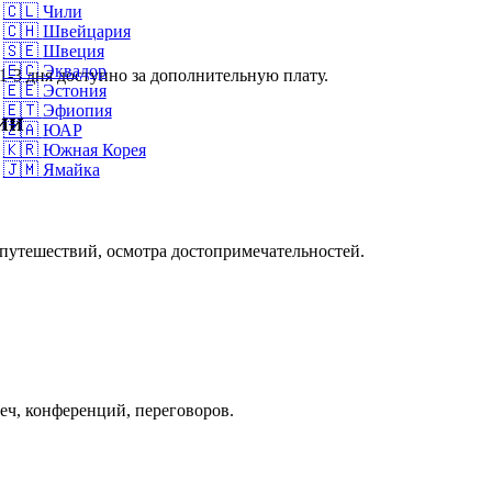
🇨🇱
Чили
🇨🇭
Швейцария
🇸🇪
Швеция
🇪🇨
Эквадор
1-3 дня доступно за дополнительную плату.
🇪🇪
Эстония
🇪🇹
Эфиопия
ии
🇿🇦
ЮАР
🇰🇷
Южная Корея
🇯🇲
Ямайка
 путешествий, осмотра достопримечательностей.
реч, конференций, переговоров.