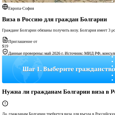
Европа
·
София
Виза в Россию для граждан
Болгарии
Граждане Болгарии обязаны получить визу. Болгария имеет 3 р
Приглашение от
$19
Данные проверены: май 2026 г. Источник: МИД РФ, консуль
Шаг 1. Выберите гражданств
Нужна ли гражданам
Болгарии
виза в 
Да, гражданам Болгарии требуется виза для въезда в Российск