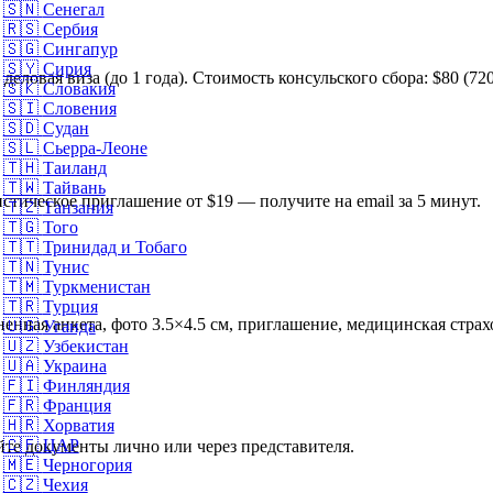
🇸🇳
Сенегал
🇷🇸
Сербия
🇸🇬
Сингапур
🇸🇾
Сирия
еловая виза (до 1 года). Стоимость консульского сбора: $80 (720
🇸🇰
Словакия
🇸🇮
Словения
🇸🇩
Судан
🇸🇱
Сьерра-Леоне
🇹🇭
Таиланд
🇹🇼
Тайвань
стическое приглашение от $19 — получите на email за 5 минут.
🇹🇿
Танзания
🇹🇬
Того
🇹🇹
Тринидад и Тобаго
🇹🇳
Тунис
🇹🇲
Туркменистан
🇹🇷
Турция
ненная анкета, фото 3.5×4.5 см, приглашение, медицинская страх
🇺🇬
Уганда
🇺🇿
Узбекистан
🇺🇦
Украина
🇫🇮
Финляндия
🇫🇷
Франция
🇭🇷
Хорватия
🇨🇫
ЦАР
йте документы лично или через представителя.
🇲🇪
Черногория
🇨🇿
Чехия