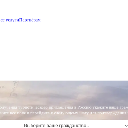
се услуги
Партнёрам
олучения туристического приглашения в Россию укажите ваше граж
ните все поля и перейдите к следующему шагу для подтверждения 
Выберите ваше гражданство…