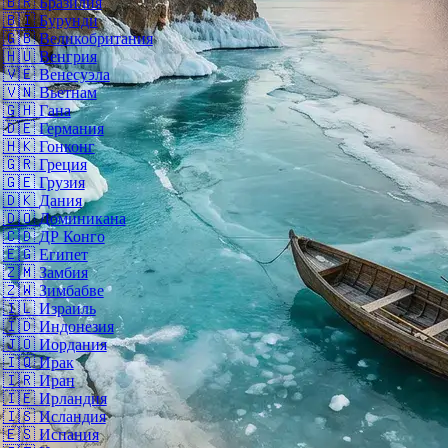
🇧🇷
Бразилия
🇧🇮
Бурунди
🇬🇧
Великобритания
🇭🇺
Венгрия
🇻🇪
Венесуэла
🇻🇳
Вьетнам
🇬🇭
Гана
🇩🇪
Германия
🇭🇰
Гонконг
🇬🇷
Греция
🇬🇪
Грузия
🇩🇰
Дания
🇩🇴
Доминикана
🇨🇩
ДР Конго
🇪🇬
Египет
🇿🇲
Замбия
🇿🇼
Зимбабве
🇮🇱
Израиль
🇮🇩
Индонезия
🇯🇴
Иордания
🇮🇶
Ирак
🇮🇷
Иран
🇮🇪
Ирландия
🇮🇸
Исландия
🇪🇸
Испания