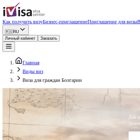
Как получить визу
Бизнес-приглашение
Приглашение для визы
В
🇷🇺
RU
Личный кабинет
Заказать
Главная
Виды виз
Виза для граждан Болгарии
Для п
Запол