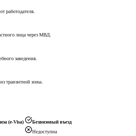
от работодателя.
астного лица через МВД.
ебного заведения.
 из транзитной зоны.
за (e-Visa)
Безвизовый въезд
Недоступна