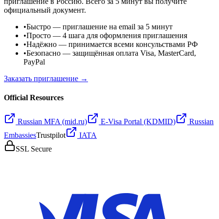
приглашение в Россию. Всего за 5 минут вы получите
официальный документ.
•
Быстро
— приглашение на email за 5 минут
•
Просто
— 4 шага для оформления приглашения
•
Надёжно
— принимается всеми консульствами РФ
•
Безопасно
— защищённая оплата Visa, MasterCard,
PayPal
Заказать приглашение →
Official Resources
Russian MFA (mid.ru)
E-Visa Portal (KDMID)
Russian
Embassies
Trustpilot
IATA
SSL Secure