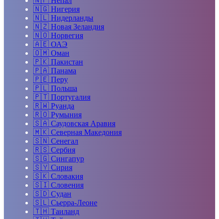
🇳🇵
Непал
🇳🇬
Нигерия
🇳🇱
Нидерланды
🇳🇿
Новая Зеландия
🇳🇴
Норвегия
🇦🇪
ОАЭ
🇴🇲
Оман
🇵🇰
Пакистан
🇵🇦
Панама
🇵🇪
Перу
🇵🇱
Польша
🇵🇹
Португалия
🇷🇼
Руанда
🇷🇴
Румыния
🇸🇦
Саудовская Аравия
🇲🇰
Северная Македония
🇸🇳
Сенегал
🇷🇸
Сербия
🇸🇬
Сингапур
🇸🇾
Сирия
🇸🇰
Словакия
🇸🇮
Словения
🇸🇩
Судан
🇸🇱
Сьерра-Леоне
🇹🇭
Таиланд