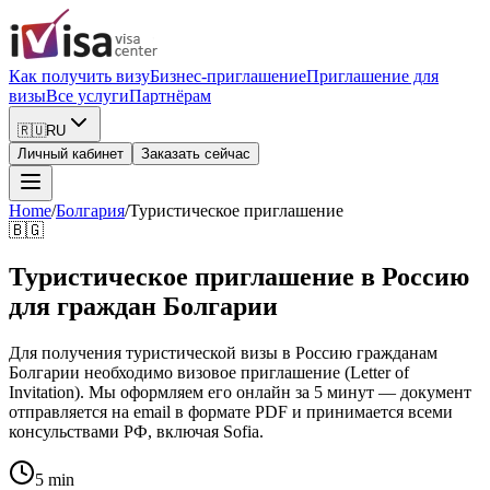
Как получить визу
Бизнес-приглашение
Приглашение для
визы
Все услуги
Партнёрам
🇷🇺
RU
Личный кабинет
Заказать сейчас
Home
/
Болгария
/
Туристическое приглашение
🇧🇬
Туристическое приглашение в Россию
для граждан Болгарии
Для получения туристической визы в Россию гражданам
Болгарии необходимо визовое приглашение (Letter of
Invitation). Мы оформляем его онлайн за 5 минут — документ
отправляется на email в формате PDF и принимается всеми
консульствами РФ, включая Sofia.
5 min