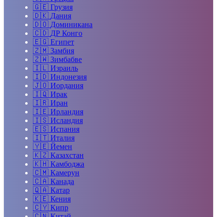
🇬🇪
Грузия
🇩🇰
Дания
🇩🇴
Доминикана
🇨🇩
ДР Конго
🇪🇬
Египет
🇿🇲
Замбия
🇿🇼
Зимбабве
🇮🇱
Израиль
🇮🇩
Индонезия
🇯🇴
Иордания
🇮🇶
Ирак
🇮🇷
Иран
🇮🇪
Ирландия
🇮🇸
Исландия
🇪🇸
Испания
🇮🇹
Италия
🇾🇪
Йемен
🇰🇿
Казахстан
🇰🇭
Камбоджа
🇨🇲
Камерун
🇨🇦
Канада
🇶🇦
Катар
🇰🇪
Кения
🇨🇾
Кипр
🇨🇳
Китай