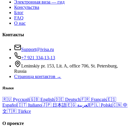
Электронная виза — гид
Консульства
Блог
FAQ
О нас
Контакты
Support@ivisa.ru
+7 921 334-13-13
Leninskiy pr. 153, Lit. A, office 706, St. Petersburg,
Russia
Страница контактов →
Языки
🇷🇺
Русский
🇬🇧
English
🇩🇪
Deutsch
🇫🇷
Français
🇪🇸
Español
🇮🇹
Italiano
🇯🇵
日本語
🇪🇬
العربية
🇵🇱
Polski
🇨🇳
中
文
🇹🇷
Türkçe
О проекте