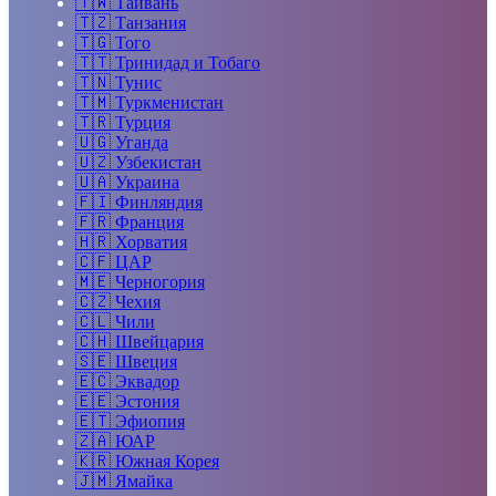
🇹🇼
Тайвань
🇹🇿
Танзания
🇹🇬
Того
🇹🇹
Тринидад и Тобаго
🇹🇳
Тунис
🇹🇲
Туркменистан
🇹🇷
Турция
🇺🇬
Уганда
🇺🇿
Узбекистан
🇺🇦
Украина
🇫🇮
Финляндия
🇫🇷
Франция
🇭🇷
Хорватия
🇨🇫
ЦАР
🇲🇪
Черногория
🇨🇿
Чехия
🇨🇱
Чили
🇨🇭
Швейцария
🇸🇪
Швеция
🇪🇨
Эквадор
🇪🇪
Эстония
🇪🇹
Эфиопия
🇿🇦
ЮАР
🇰🇷
Южная Корея
🇯🇲
Ямайка