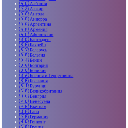
🇦🇱
Албания
🇩🇿
Алжир
🇦🇴
Ангола
🇦🇩
Андорра
🇦🇷
Аргентина
🇦🇲
Армения
🇦🇫
Афганистан
🇧🇩
Бангладеш
🇧🇭
Бахрейн
🇧🇾
Беларусь
🇧🇪
Бельгия
🇧🇯
Бенин
🇧🇬
Болгария
🇧🇴
Боливия
🇧🇦
Босния и Герцеговина
🇧🇷
Бразилия
🇧🇮
Бурунди
🇬🇧
Великобритания
🇭🇺
Венгрия
🇻🇪
Венесуэла
🇻🇳
Вьетнам
🇬🇭
Гана
🇩🇪
Германия
🇭🇰
Гонконг
🇬🇷
Греция