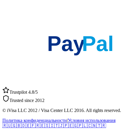
Pay
Pal
Trustpilot 4.8/5
Trusted since 2012
© iVisa LLC 2012 / Visa Center LLC 2016. All rights reserved.
Политика конфиденциальности
|
Условия использования
🇷🇺
🇬🇧
🇩🇪
🇫🇷
🇪🇸
🇮🇹
🇯🇵
🇪🇬
🇵🇱
🇨🇳
🇹🇷