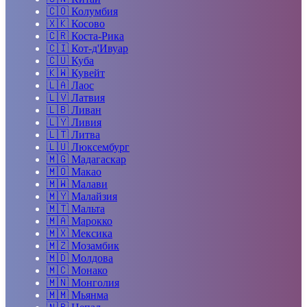
🇨🇴
Колумбия
🇽🇰
Косово
🇨🇷
Коста-Рика
🇨🇮
Кот-д'Ивуар
🇨🇺
Куба
🇰🇼
Кувейт
🇱🇦
Лаос
🇱🇻
Латвия
🇱🇧
Ливан
🇱🇾
Ливия
🇱🇹
Литва
🇱🇺
Люксембург
🇲🇬
Мадагаскар
🇲🇴
Макао
🇲🇼
Малави
🇲🇾
Малайзия
🇲🇹
Мальта
🇲🇦
Марокко
🇲🇽
Мексика
🇲🇿
Мозамбик
🇲🇩
Молдова
🇲🇨
Монако
🇲🇳
Монголия
🇲🇲
Мьянма