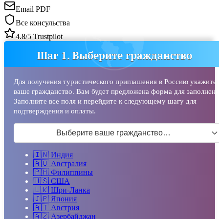
Email PDF
Все консульства
4.8/5 Trustpilot
Шаг 1. Выберите гражданство
Для получения туристического приглашения в Россию укажите
ваше гражданство. Вам будет предложена форма для заполнени
Заполните все поля и перейдите к следующему шагу для
подтверждения и оплаты.
Выберите ваше гражданство…
🇮🇳
Индия
🇦🇺
Австралия
🇵🇭
Филиппины
🇺🇸
США
🇱🇰
Шри-Ланка
🇯🇵
Япония
🇦🇹
Австрия
🇦🇿
Азербайджан