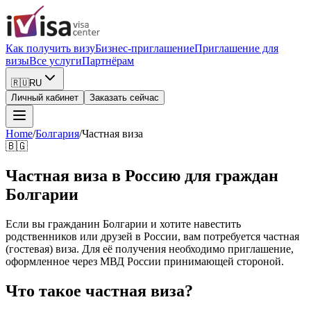
Как получить визу
Бизнес-приглашение
Приглашение для
визы
Все услуги
Партнёрам
🇷🇺
RU
Личный кабинет
Заказать сейчас
Home
/
Болгария
/
Частная виза
🇧🇬
Частная виза в Россию для граждан
Болгарии
Если вы гражданин Болгарии и хотите навестить
родственников или друзей в России, вам потребуется частная
(гостевая) виза. Для её получения необходимо приглашение,
оформленное через МВД России принимающей стороной.
Что такое частная виза?