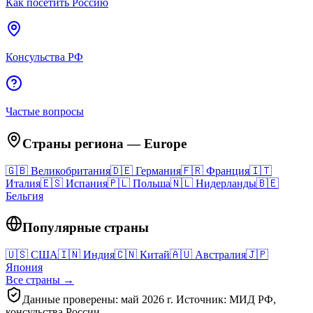
Как посетить Россию
Консульства РФ
Частые вопросы
Страны региона
—
Europe
🇬🇧
Великобритания
🇩🇪
Германия
🇫🇷
Франция
🇮🇹
Италия
🇪🇸
Испания
🇵🇱
Польша
🇳🇱
Нидерланды
🇧🇪
Бельгия
Популярные страны
🇺🇸
США
🇮🇳
Индия
🇨🇳
Китай
🇦🇺
Австралия
🇯🇵
Япония
Все страны →
Данные проверены: май 2026 г. Источник: МИД РФ,
консульства России.