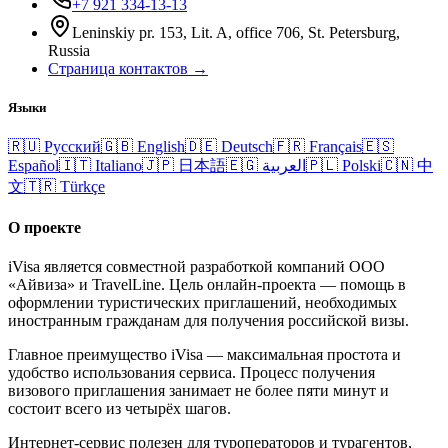
+7 921 334-13-13
Leninskiy pr. 153, Lit. A, office 706, St. Petersburg,
Russia
Страница контактов →
Языки
🇷🇺
Русский
🇬🇧
English
🇩🇪
Deutsch
🇫🇷
Français
🇪🇸
Español
🇮🇹
Italiano
🇯🇵
日本語
🇪🇬
العربية
🇵🇱
Polski
🇨🇳
中
文
🇹🇷
Türkçe
О проекте
iVisa является совместной разработкой компаний ООО
«Айвиза» и TravelLine. Цель онлайн-проекта — помощь в
оформлении туристических приглашений, необходимых
иностранным гражданам для получения российской визы.
Главное преимущество iVisa — максимальная простота и
удобство использования сервиса. Процесс получения
визового приглашения занимает не более пяти минут и
состоит всего из четырёх шагов.
Интернет-сервис полезен для туроператоров и турагентов,