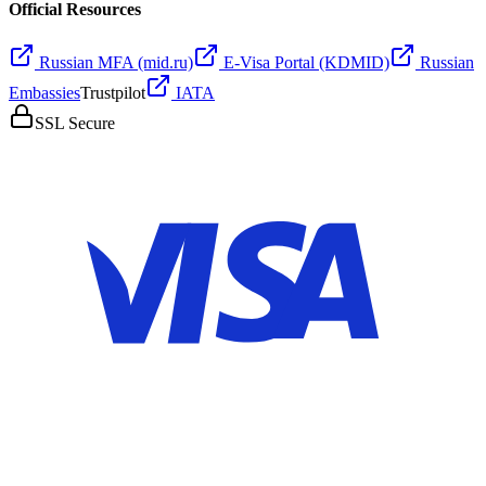
Official Resources
Russian MFA (mid.ru)
E-Visa Portal (KDMID)
Russian
Embassies
Trustpilot
IATA
SSL Secure