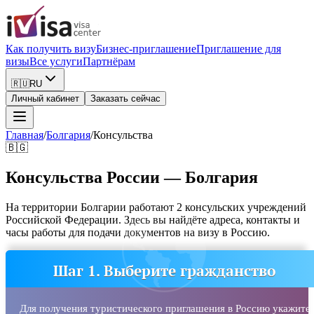
Как получить визу
Бизнес-приглашение
Приглашение для
визы
Все услуги
Партнёрам
🇷🇺
RU
Личный кабинет
Заказать сейчас
Главная
/
Болгария
/
Консульства
🇧🇬
Консульства России — Болгария
На территории Болгарии работают 2 консульских учреждений
Российской Федерации. Здесь вы найдёте адреса, контакты и
часы работы для подачи документов на визу в Россию.
Шаг 1. Выберите гражданство
Для получения туристического приглашения в Россию укажите