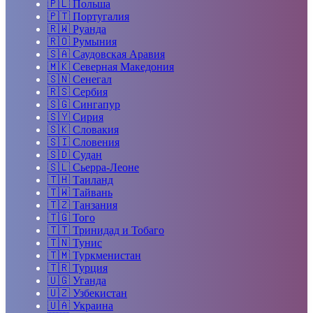
🇵🇱
Польша
🇵🇹
Португалия
🇷🇼
Руанда
🇷🇴
Румыния
🇸🇦
Саудовская Аравия
🇲🇰
Северная Македония
🇸🇳
Сенегал
🇷🇸
Сербия
🇸🇬
Сингапур
🇸🇾
Сирия
🇸🇰
Словакия
🇸🇮
Словения
🇸🇩
Судан
🇸🇱
Сьерра-Леоне
🇹🇭
Таиланд
🇹🇼
Тайвань
🇹🇿
Танзания
🇹🇬
Того
🇹🇹
Тринидад и Тобаго
🇹🇳
Тунис
🇹🇲
Туркменистан
🇹🇷
Турция
🇺🇬
Уганда
🇺🇿
Узбекистан
🇺🇦
Украина