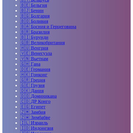
🇧🇪
Бельгия
🇧🇯
Бенин
🇧🇬
Болгария
🇧🇴
Боливия
🇧🇦
Босния и Герцеговина
🇧🇷
Бразилия
🇧🇮
Бурунди
🇬🇧
Великобритания
🇭🇺
Венгрия
🇻🇪
Венесуэла
🇻🇳
Вьетнам
🇬🇭
Гана
🇩🇪
Германия
🇭🇰
Гонконг
🇬🇷
Греция
🇬🇪
Грузия
🇩🇰
Дания
🇩🇴
Доминикана
🇨🇩
ДР Конго
🇪🇬
Египет
🇿🇲
Замбия
🇿🇼
Зимбабве
🇮🇱
Израиль
🇮🇩
Индонезия