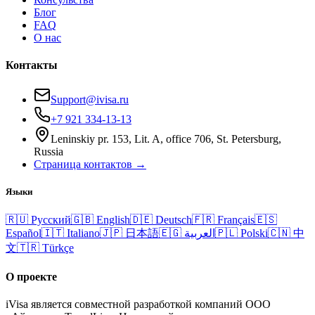
Блог
FAQ
О нас
Контакты
Support@ivisa.ru
+7 921 334-13-13
Leninskiy pr. 153, Lit. A, office 706, St. Petersburg,
Russia
Страница контактов →
Языки
🇷🇺
Русский
🇬🇧
English
🇩🇪
Deutsch
🇫🇷
Français
🇪🇸
Español
🇮🇹
Italiano
🇯🇵
日本語
🇪🇬
العربية
🇵🇱
Polski
🇨🇳
中
文
🇹🇷
Türkçe
О проекте
iVisa является совместной разработкой компаний ООО