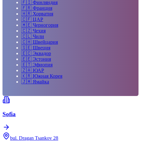
🇫🇮
Финляндия
🇫🇷
Франция
🇭🇷
Хорватия
🇨🇫
ЦАР
🇲🇪
Черногория
🇨🇿
Чехия
🇨🇱
Чили
🇨🇭
Швейцария
🇸🇪
Швеция
🇪🇨
Эквадор
🇪🇪
Эстония
🇪🇹
Эфиопия
🇿🇦
ЮАР
🇰🇷
Южная Корея
🇯🇲
Ямайка
Sofia
bul. Dragan Tsankov 28