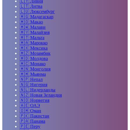
🇱🇾
Ливия
🇱🇹
Литва
🇱🇺
Люксембург
🇲🇬
Мадагаскар
🇲🇴
Макао
🇲🇼
Малави
🇲🇾
Малайзия
🇲🇹
Мальта
🇲🇦
Марокко
🇲🇽
Мексика
🇲🇿
Мозамбик
🇲🇩
Молдова
🇲🇨
Монако
🇲🇳
Монголия
🇲🇲
Мьянма
🇳🇵
Непал
🇳🇬
Нигерия
🇳🇱
Нидерланды
🇳🇿
Новая Зеландия
🇳🇴
Норвегия
🇦🇪
ОАЭ
🇴🇲
Оман
🇵🇰
Пакистан
🇵🇦
Панама
🇵🇪
Перу