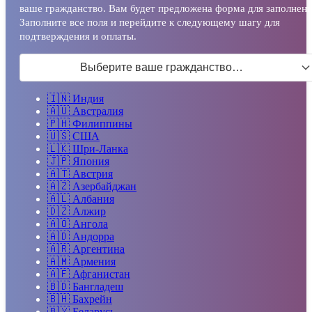
ваше гражданство. Вам будет предложена форма для заполнени
Заполните все поля и перейдите к следующему шагу для
подтверждения и оплаты.
Выберите ваше гражданство…
🇮🇳
Индия
🇦🇺
Австралия
🇵🇭
Филиппины
🇺🇸
США
🇱🇰
Шри-Ланка
🇯🇵
Япония
🇦🇹
Австрия
🇦🇿
Азербайджан
🇦🇱
Албания
🇩🇿
Алжир
🇦🇴
Ангола
🇦🇩
Андорра
🇦🇷
Аргентина
🇦🇲
Армения
🇦🇫
Афганистан
🇧🇩
Бангладеш
🇧🇭
Бахрейн
🇧🇾
Беларусь