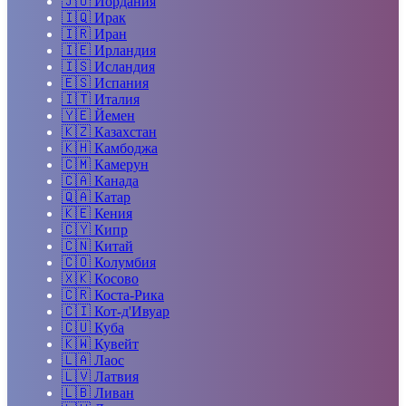
🇯🇴
Иордания
🇮🇶
Ирак
🇮🇷
Иран
🇮🇪
Ирландия
🇮🇸
Исландия
🇪🇸
Испания
🇮🇹
Италия
🇾🇪
Йемен
🇰🇿
Казахстан
🇰🇭
Камбоджа
🇨🇲
Камерун
🇨🇦
Канада
🇶🇦
Катар
🇰🇪
Кения
🇨🇾
Кипр
🇨🇳
Китай
🇨🇴
Колумбия
🇽🇰
Косово
🇨🇷
Коста-Рика
🇨🇮
Кот-д'Ивуар
🇨🇺
Куба
🇰🇼
Кувейт
🇱🇦
Лаос
🇱🇻
Латвия
🇱🇧
Ливан