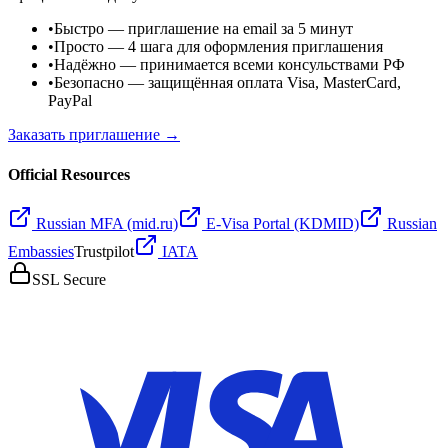
•
Быстро
— приглашение на email за 5 минут
•
Просто
— 4 шага для оформления приглашения
•
Надёжно
— принимается всеми консульствами РФ
•
Безопасно
— защищённая оплата Visa, MasterCard,
PayPal
Заказать приглашение →
Official Resources
Russian MFA (mid.ru)
E-Visa Portal (KDMID)
Russian
Embassies
Trustpilot
IATA
SSL Secure