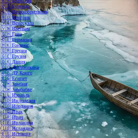
🇧🇷
Бразилия
🇧🇮
Бурунди
🇬🇧
Великобритания
🇭🇺
Венгрия
🇻🇪
Венесуэла
🇻🇳
Вьетнам
🇬🇭
Гана
🇩🇪
Германия
🇭🇰
Гонконг
🇬🇷
Греция
🇬🇪
Грузия
🇩🇰
Дания
🇩🇴
Доминикана
🇨🇩
ДР Конго
🇪🇬
Египет
🇿🇲
Замбия
🇿🇼
Зимбабве
🇮🇱
Израиль
🇮🇩
Индонезия
🇯🇴
Иордания
🇮🇶
Ирак
🇮🇷
Иран
🇮🇪
Ирландия
🇮🇸
Исландия
🇪🇸
Испания