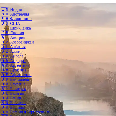
🇮🇳
Индия
🇦🇺
Австралия
🇵🇭
Филиппины
🇺🇸
США
🇱🇰
Шри-Ланка
🇯🇵
Япония
🇦🇹
Австрия
🇦🇿
Азербайджан
🇦🇱
Албания
🇩🇿
Алжир
🇦🇴
Ангола
🇦🇩
Андорра
🇦🇷
Аргентина
🇦🇲
Армения
🇦🇫
Афганистан
🇧🇩
Бангладеш
🇧🇭
Бахрейн
🇧🇾
Беларусь
🇧🇪
Бельгия
🇧🇯
Бенин
🇧🇬
Болгария
🇧🇴
Боливия
🇧🇦
Босния и Герцеговина