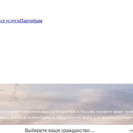
се услуги
Партнёрам
олучения туристического приглашения в Россию укажите ваше граж
ните все поля и перейдите к следующему шагу для подтверждения 
Выберите ваше гражданство…