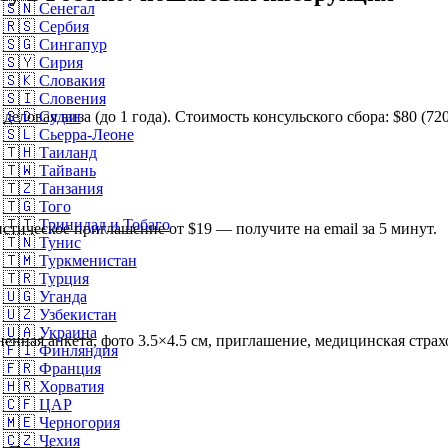
🇸🇳
Сенегал
🇷🇸
Сербия
🇸🇬
Сингапур
🇸🇾
Сирия
🇸🇰
Словакия
🇸🇮
Словения
еловая виза (до 1 года). Стоимость консульского сбора: $80 (720
🇸🇩
Судан
🇸🇱
Сьерра-Леоне
🇹🇭
Таиланд
🇹🇼
Тайвань
🇹🇿
Танзания
🇹🇬
Того
🇹🇹
Тринидад и Тобаго
стическое приглашение от $19 — получите на email за 5 минут.
🇹🇳
Тунис
🇹🇲
Туркменистан
🇹🇷
Турция
🇺🇬
Уганда
🇺🇿
Узбекистан
🇺🇦
Украина
ненная анкета, фото 3.5×4.5 см, приглашение, медицинская страх
🇫🇮
Финляндия
🇫🇷
Франция
🇭🇷
Хорватия
🇨🇫
ЦАР
🇲🇪
Черногория
🇨🇿
Чехия