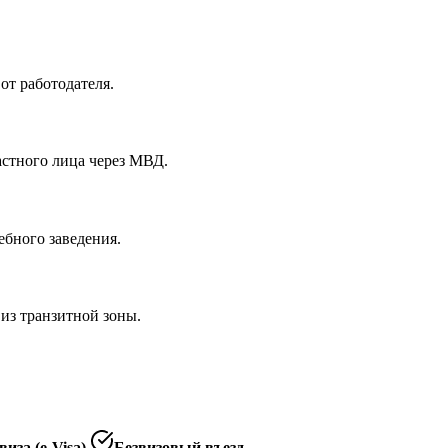
от работодателя.
астного лица через МВД.
ебного заведения.
 из транзитной зоны.
иза (e-Visa)
Безвизовый въезд