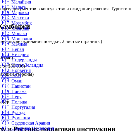
🇲🇾
Малайзия
🇲🇹
Мальта
дачу документов в консульство и ожидание решения. Туристиче
🇲🇦
Марокко
🇲🇽
Мексика
🇲🇿
Мозамбик
Камбоджи
🇲🇩
Молдова
🇲🇨
Монако
🇲🇳
Монголия
цев после окончания поездки, 2 чистые страницы)
🇲🇲
Мьянма
🇳🇵
Непал
🇳🇬
Нигерия
исьмо)
🇳🇱
Нидерланды
🇳🇿
Новая Зеландия
 от $30 000)
🇳🇴
Норвегия
мающей стороны)
🇦🇪
ОАЭ
🇴🇲
Оман
🇵🇰
Пакистан
🇵🇦
Панама
🇵🇪
Перу
🇵🇱
Польша
и РФ.
🇵🇹
Португалия
🇷🇼
Руанда
🇷🇴
Румыния
🇸🇦
Саудовская Аравия
зу в Россию: пошаговая инструкция
🇲🇰
Северная Македония