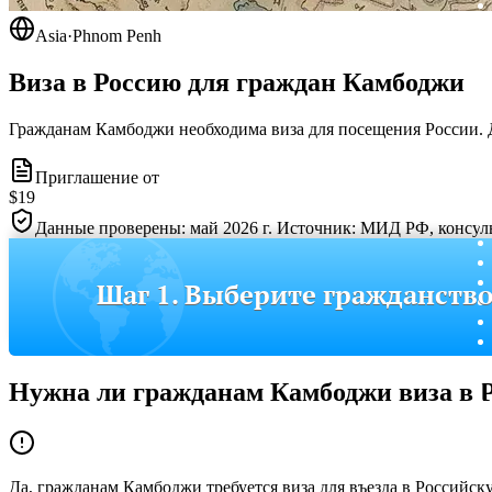
Asia
·
Phnom Penh
Виза в Россию для граждан
Камбоджи
Гражданам Камбоджи необходима виза для посещения России.
Приглашение от
$19
Данные проверены: май 2026 г. Источник: МИД РФ, консуль
Шаг 1. Выберите гражданств
Нужна ли гражданам
Камбоджи
виза в 
Да, гражданам Камбоджи требуется виза для въезда в Российс