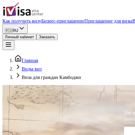
Как получить визу
Бизнес-приглашение
Приглашение для визы
В
🇷🇺
RU
Личный кабинет
Заказать
Главная
Виды виз
Виза для граждан Камбоджи
Для п
Запол