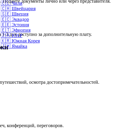
. Подайте документы лично или через представителя.
🇨🇱
Чили
🇨🇭
Швейцария
🇸🇪
Швеция
🇪🇨
Эквадор
🇪🇪
Эстония
🇪🇹
Эфиопия
 1-3 дня доступно за дополнительную плату.
🇿🇦
ЮАР
🇰🇷
Южная Корея
джи
🇯🇲
Ямайка
 путешествий, осмотра достопримечательностей.
реч, конференций, переговоров.