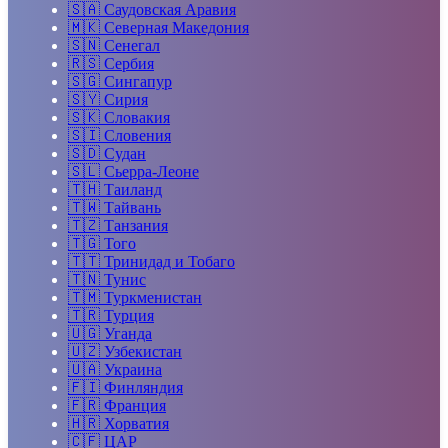
🇸🇦
Саудовская Аравия
🇲🇰
Северная Македония
🇸🇳
Сенегал
🇷🇸
Сербия
🇸🇬
Сингапур
🇸🇾
Сирия
🇸🇰
Словакия
🇸🇮
Словения
🇸🇩
Судан
🇸🇱
Сьерра-Леоне
🇹🇭
Таиланд
🇹🇼
Тайвань
🇹🇿
Танзания
🇹🇬
Того
🇹🇹
Тринидад и Тобаго
🇹🇳
Тунис
🇹🇲
Туркменистан
🇹🇷
Турция
🇺🇬
Уганда
🇺🇿
Узбекистан
🇺🇦
Украина
🇫🇮
Финляндия
🇫🇷
Франция
🇭🇷
Хорватия
🇨🇫
ЦАР