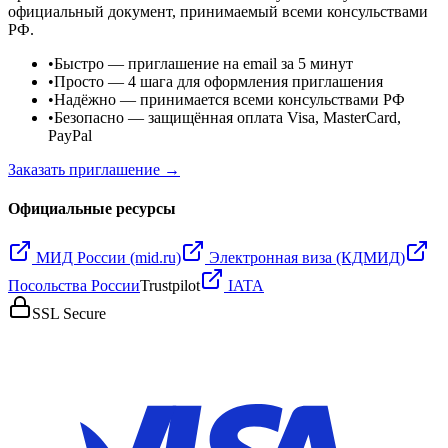
официальный документ, принимаемый всеми консульствами
РФ.
•
Быстро
— приглашение на email за 5 минут
•
Просто
— 4 шага для оформления приглашения
•
Надёжно
— принимается всеми консульствами РФ
•
Безопасно
— защищённая оплата Visa, MasterCard,
PayPal
Заказать приглашение →
Официальные ресурсы
МИД России (mid.ru)
Электронная виза (КДМИД)
Посольства России
Trustpilot
IATA
SSL Secure