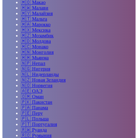
🇲🇴
Макао
🇲🇼
Малави
🇲🇾
Малайзия
🇲🇹
Мальта
🇲🇦
Марокко
🇲🇽
Мексика
🇲🇿
Мозамбик
🇲🇩
Молдова
🇲🇨
Монако
🇲🇳
Монголия
🇲🇲
Мьянма
🇳🇵
Непал
🇳🇬
Нигерия
🇳🇱
Нидерланды
🇳🇿
Новая Зеландия
🇳🇴
Норвегия
🇦🇪
ОАЭ
🇴🇲
Оман
🇵🇰
Пакистан
🇵🇦
Панама
🇵🇪
Перу
🇵🇱
Польша
🇵🇹
Португалия
🇷🇼
Руанда
🇷🇴
Румыния