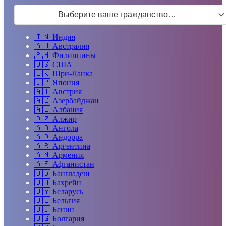
Выберите ваше гражданство…
🇮🇳
Индия
🇦🇺
Австралия
🇵🇭
Филиппины
🇺🇸
США
🇱🇰
Шри-Ланка
🇯🇵
Япония
🇦🇹
Австрия
🇦🇿
Азербайджан
🇦🇱
Албания
🇩🇿
Алжир
🇦🇴
Ангола
🇦🇩
Андорра
🇦🇷
Аргентина
🇦🇲
Армения
🇦🇫
Афганистан
🇧🇩
Бангладеш
🇧🇭
Бахрейн
🇧🇾
Беларусь
🇧🇪
Бельгия
🇧🇯
Бенин
🇧🇬
Болгария