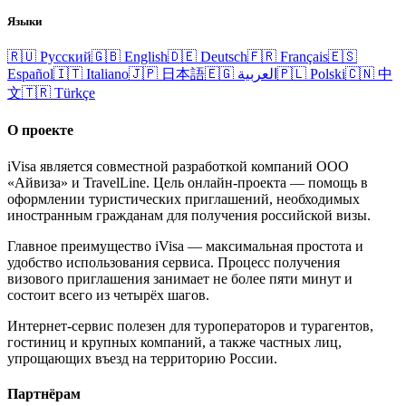
Языки
🇷🇺
Русский
🇬🇧
English
🇩🇪
Deutsch
🇫🇷
Français
🇪🇸
Español
🇮🇹
Italiano
🇯🇵
日本語
🇪🇬
العربية
🇵🇱
Polski
🇨🇳
中
文
🇹🇷
Türkçe
О проекте
iVisa является совместной разработкой компаний ООО
«Айвиза» и TravelLine. Цель онлайн-проекта — помощь в
оформлении туристических приглашений, необходимых
иностранным гражданам для получения российской визы.
Главное преимущество iVisa — максимальная простота и
удобство использования сервиса. Процесс получения
визового приглашения занимает не более пяти минут и
состоит всего из четырёх шагов.
Интернет-сервис полезен для туроператоров и турагентов,
гостиниц и крупных компаний, а также частных лиц,
упрощающих въезд на территорию России.
Партнёрам