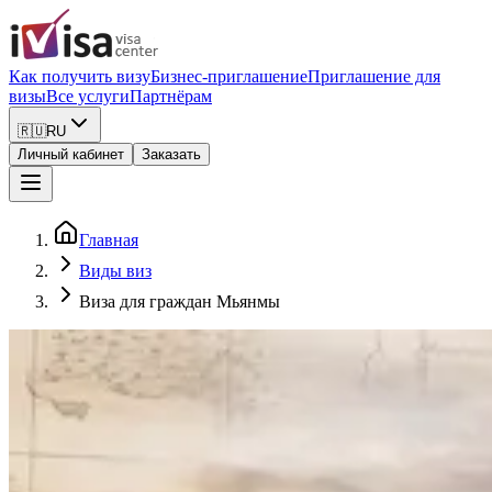
Как получить визу
Бизнес-приглашение
Приглашение для
визы
Все услуги
Партнёрам
🇷🇺
RU
Личный кабинет
Заказать
Главная
Виды виз
Виза для граждан Мьянмы