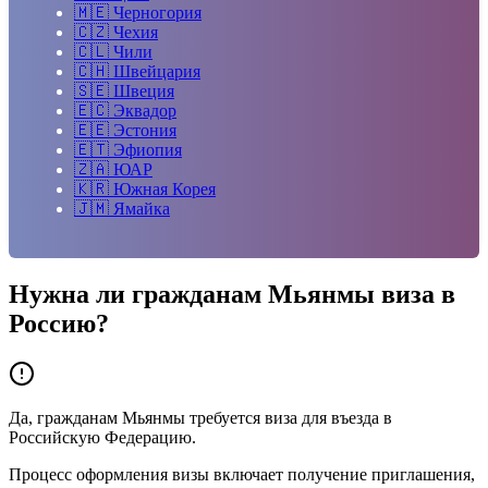
🇲🇪
Черногория
🇨🇿
Чехия
🇨🇱
Чили
🇨🇭
Швейцария
🇸🇪
Швеция
🇪🇨
Эквадор
🇪🇪
Эстония
🇪🇹
Эфиопия
🇿🇦
ЮАР
🇰🇷
Южная Корея
🇯🇲
Ямайка
Нужна ли гражданам
Мьянмы
виза в
Россию?
Да, гражданам Мьянмы требуется виза для въезда в
Российскую Федерацию.
Процесс оформления визы включает получение приглашения,