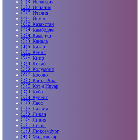
🇮🇸
Исландия
🇪🇸
Испания
🇮🇹
Италия
🇾🇪
Йемен
🇰🇿
Казахстан
🇰🇭
Камбоджа
🇨🇲
Камерун
🇨🇦
Канада
🇶🇦
Катар
🇰🇪
Кения
🇨🇾
Кипр
🇨🇳
Китай
🇨🇴
Колумбия
🇽🇰
Косово
🇨🇷
Коста-Рика
🇨🇮
Кот-д'Ивуар
🇨🇺
Куба
🇰🇼
Кувейт
🇱🇦
Лаос
🇱🇻
Латвия
🇱🇧
Ливан
🇱🇾
Ливия
🇱🇹
Литва
🇱🇺
Люксембург
🇲🇬
Мадагаскар