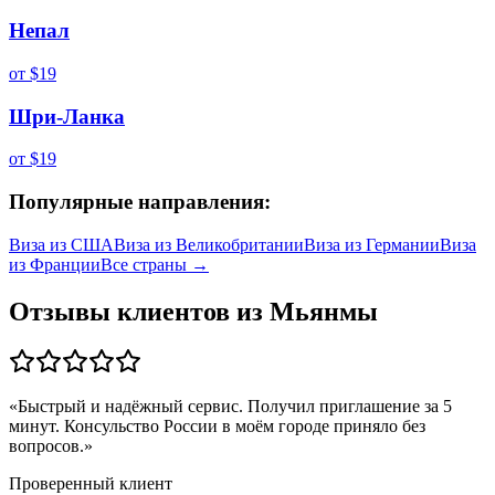
Непал
от
$19
Шри-Ланка
от
$19
Популярные направления:
Виза из
США
Виза из
Великобритании
Виза из
Германии
Виза
из
Франции
Все страны →
Отзывы клиентов из
Мьянмы
«
Быстрый и надёжный сервис. Получил приглашение за 5
минут. Консульство России в моём городе приняло без
вопросов.
»
Проверенный клиент