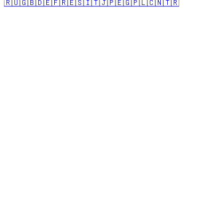
🇷🇺
🇬🇧
🇩🇪
🇫🇷
🇪🇸
🇮🇹
🇯🇵
🇪🇬
🇵🇱
🇨🇳
🇹🇷