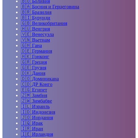
🇧🇴
Боливия
🇧🇦
Босния и Герцеговина
🇧🇷
Бразилия
🇧🇮
Бурунди
🇬🇧
Великобритания
🇭🇺
Венгрия
🇻🇪
Венесуэла
🇻🇳
Вьетнам
🇬🇭
Гана
🇩🇪
Германия
🇭🇰
Гонконг
🇬🇷
Греция
🇬🇪
Грузия
🇩🇰
Дания
🇩🇴
Доминикана
🇨🇩
ДР Конго
🇪🇬
Египет
🇿🇲
Замбия
🇿🇼
Зимбабве
🇮🇱
Израиль
🇮🇩
Индонезия
🇯🇴
Иордания
🇮🇶
Ирак
🇮🇷
Иран
🇮🇪
Ирландия