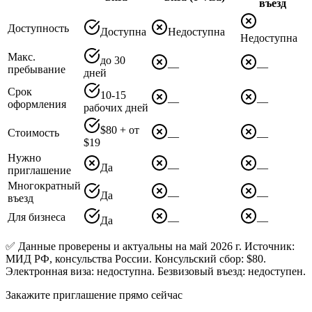
въезд
Доступность
Доступна
Недоступна
Недоступна
Макс.
до 30
—
—
пребывание
дней
Срок
10-15
—
—
оформления
рабочих дней
$80 + от
Стоимость
—
—
$19
Нужно
Да
—
—
приглашение
Многократный
Да
—
—
въезд
Для бизнеса
Да
—
—
✅ Данные проверены и актуальны на май 2026 г. Источник:
МИД РФ, консульства России. Консульский сбор: $80.
Электронная виза: недоступна. Безвизовый въезд: недоступен.
Закажите приглашение прямо сейчас