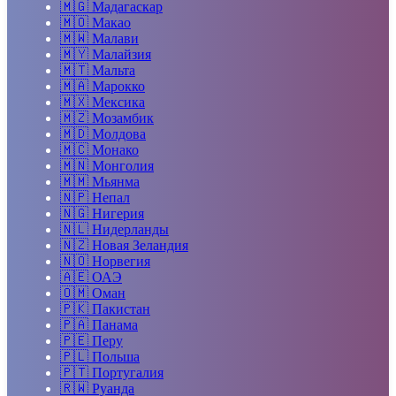
🇲🇬
Мадагаскар
🇲🇴
Макао
🇲🇼
Малави
🇲🇾
Малайзия
🇲🇹
Мальта
🇲🇦
Марокко
🇲🇽
Мексика
🇲🇿
Мозамбик
🇲🇩
Молдова
🇲🇨
Монако
🇲🇳
Монголия
🇲🇲
Мьянма
🇳🇵
Непал
🇳🇬
Нигерия
🇳🇱
Нидерланды
🇳🇿
Новая Зеландия
🇳🇴
Норвегия
🇦🇪
ОАЭ
🇴🇲
Оман
🇵🇰
Пакистан
🇵🇦
Панама
🇵🇪
Перу
🇵🇱
Польша
🇵🇹
Португалия
🇷🇼
Руанда