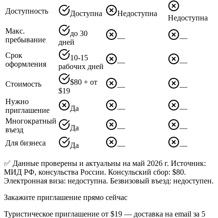
Доступность
Доступна
Недоступна
Недоступна
Макс.
до 30
—
—
пребывание
дней
Срок
10-15
—
—
оформления
рабочих дней
$80 + от
Стоимость
—
—
$19
Нужно
Да
—
—
приглашение
Многократный
Да
—
—
въезд
Для бизнеса
Да
—
—
✅ Данные проверены и актуальны на май 2026 г. Источник:
МИД РФ, консульства России. Консульский сбор: $80.
Электронная виза: недоступна. Безвизовый въезд: недоступен.
Закажите приглашение прямо сейчас
Туристическое приглашение от
$19
— доставка на email за 5