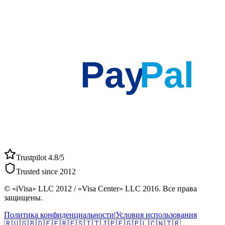
Pay
Pal
Trustpilot 4.8/5
Trusted since 2012
© «iVisa» LLC 2012 / «Visa Center» LLC 2016. Все права
защищены.
Политика конфиденциальности
|
Условия использования
🇷🇺
🇬🇧
🇩🇪
🇫🇷
🇪🇸
🇮🇹
🇯🇵
🇪🇬
🇵🇱
🇨🇳
🇹🇷