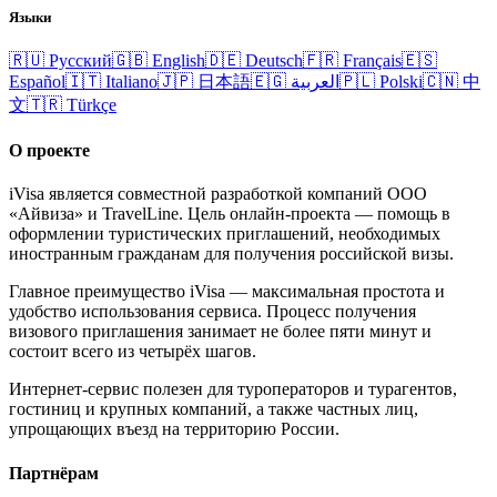
Языки
🇷🇺
Русский
🇬🇧
English
🇩🇪
Deutsch
🇫🇷
Français
🇪🇸
Español
🇮🇹
Italiano
🇯🇵
日本語
🇪🇬
العربية
🇵🇱
Polski
🇨🇳
中
文
🇹🇷
Türkçe
О проекте
iVisa является совместной разработкой компаний ООО
«Айвиза» и TravelLine. Цель онлайн-проекта — помощь в
оформлении туристических приглашений, необходимых
иностранным гражданам для получения российской визы.
Главное преимущество iVisa — максимальная простота и
удобство использования сервиса. Процесс получения
визового приглашения занимает не более пяти минут и
состоит всего из четырёх шагов.
Интернет-сервис полезен для туроператоров и турагентов,
гостиниц и крупных компаний, а также частных лиц,
упрощающих въезд на территорию России.
Партнёрам