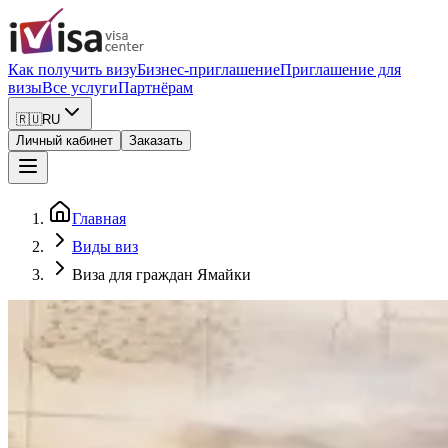
Как получить визу
Бизнес-приглашение
Приглашение для
визы
Все услуги
Партнёрам
🇷🇺
RU
Личный кабинет
Заказать
Главная
Виды виз
Виза для граждан Ямайки