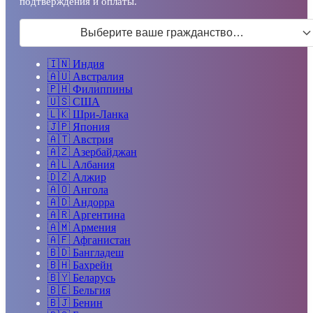
подтверждения и оплаты.
Выберите ваше гражданство…
🇮🇳
Индия
🇦🇺
Австралия
🇵🇭
Филиппины
🇺🇸
США
🇱🇰
Шри-Ланка
🇯🇵
Япония
🇦🇹
Австрия
🇦🇿
Азербайджан
🇦🇱
Албания
🇩🇿
Алжир
🇦🇴
Ангола
🇦🇩
Андорра
🇦🇷
Аргентина
🇦🇲
Армения
🇦🇫
Афганистан
🇧🇩
Бангладеш
🇧🇭
Бахрейн
🇧🇾
Беларусь
🇧🇪
Бельгия
🇧🇯
Бенин