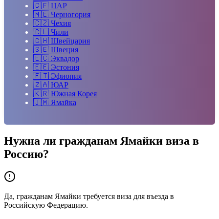
🇨🇫
ЦАР
🇲🇪
Черногория
🇨🇿
Чехия
🇨🇱
Чили
🇨🇭
Швейцария
🇸🇪
Швеция
🇪🇨
Эквадор
🇪🇪
Эстония
🇪🇹
Эфиопия
🇿🇦
ЮАР
🇰🇷
Южная Корея
🇯🇲
Ямайка
Нужна ли гражданам
Ямайки
виза в
Россию?
Да, гражданам Ямайки требуется виза для въезда в
Российскую Федерацию.