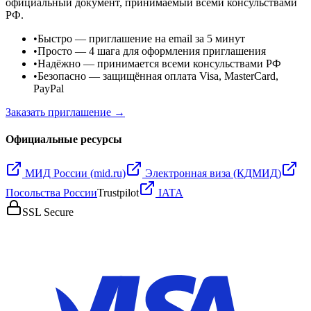
официальный документ, принимаемый всеми консульствами
РФ.
•
Быстро
— приглашение на email за 5 минут
•
Просто
— 4 шага для оформления приглашения
•
Надёжно
— принимается всеми консульствами РФ
•
Безопасно
— защищённая оплата Visa, MasterCard,
PayPal
Заказать приглашение →
Официальные ресурсы
МИД России (mid.ru)
Электронная виза (КДМИД)
Посольства России
Trustpilot
IATA
SSL Secure