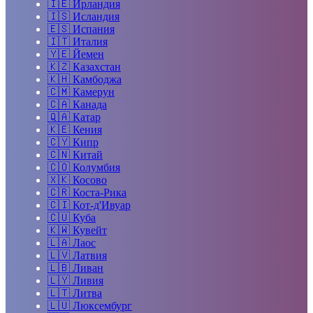
🇮🇪
Ирландия
🇮🇸
Исландия
🇪🇸
Испания
🇮🇹
Италия
🇾🇪
Йемен
🇰🇿
Казахстан
🇰🇭
Камбоджа
🇨🇲
Камерун
🇨🇦
Канада
🇶🇦
Катар
🇰🇪
Кения
🇨🇾
Кипр
🇨🇳
Китай
🇨🇴
Колумбия
🇽🇰
Косово
🇨🇷
Коста-Рика
🇨🇮
Кот-д'Ивуар
🇨🇺
Куба
🇰🇼
Кувейт
🇱🇦
Лаос
🇱🇻
Латвия
🇱🇧
Ливан
🇱🇾
Ливия
🇱🇹
Литва
🇱🇺
Люксембург