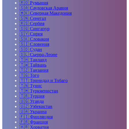
🇷🇴
Румыния
🇸🇦
Саудовская Аравия
🇲🇰
Северная Македония
🇸🇳
Сенегал
🇷🇸
Сербия
🇸🇬
Сингапур
🇸🇾
Сирия
🇸🇰
Словакия
🇸🇮
Словения
🇸🇩
Судан
🇸🇱
Сьерра-Леоне
🇹🇭
Таиланд
🇹🇼
Тайвань
🇹🇿
Танзания
🇹🇬
Того
🇹🇹
Тринидад и Тобаго
🇹🇳
Тунис
🇹🇲
Туркменистан
🇹🇷
Турция
🇺🇬
Уганда
🇺🇿
Узбекистан
🇺🇦
Украина
🇫🇮
Финляндия
🇫🇷
Франция
🇭🇷
Хорватия