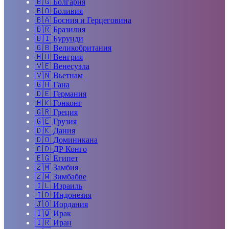
🇧🇬
Болгария
🇧🇴
Боливия
🇧🇦
Босния и Герцеговина
🇧🇷
Бразилия
🇧🇮
Бурунди
🇬🇧
Великобритания
🇭🇺
Венгрия
🇻🇪
Венесуэла
🇻🇳
Вьетнам
🇬🇭
Гана
🇩🇪
Германия
🇭🇰
Гонконг
🇬🇷
Греция
🇬🇪
Грузия
🇩🇰
Дания
🇩🇴
Доминикана
🇨🇩
ДР Конго
🇪🇬
Египет
🇿🇲
Замбия
🇿🇼
Зимбабве
🇮🇱
Израиль
🇮🇩
Индонезия
🇯🇴
Иордания
🇮🇶
Ирак
🇮🇷
Иран