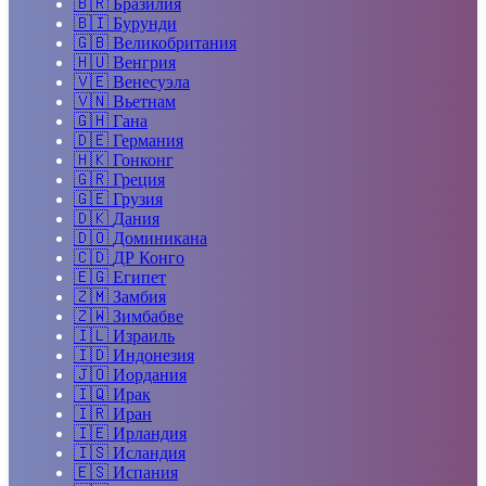
🇧🇷
Бразилия
🇧🇮
Бурунди
🇬🇧
Великобритания
🇭🇺
Венгрия
🇻🇪
Венесуэла
🇻🇳
Вьетнам
🇬🇭
Гана
🇩🇪
Германия
🇭🇰
Гонконг
🇬🇷
Греция
🇬🇪
Грузия
🇩🇰
Дания
🇩🇴
Доминикана
🇨🇩
ДР Конго
🇪🇬
Египет
🇿🇲
Замбия
🇿🇼
Зимбабве
🇮🇱
Израиль
🇮🇩
Индонезия
🇯🇴
Иордания
🇮🇶
Ирак
🇮🇷
Иран
🇮🇪
Ирландия
🇮🇸
Исландия
🇪🇸
Испания