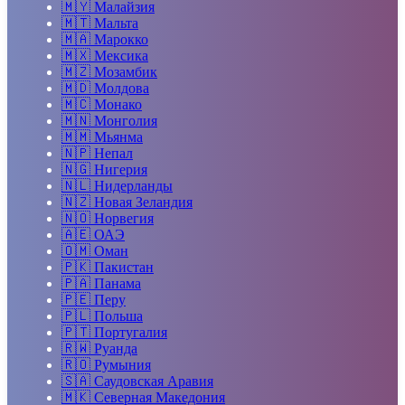
🇲🇾
Малайзия
🇲🇹
Мальта
🇲🇦
Марокко
🇲🇽
Мексика
🇲🇿
Мозамбик
🇲🇩
Молдова
🇲🇨
Монако
🇲🇳
Монголия
🇲🇲
Мьянма
🇳🇵
Непал
🇳🇬
Нигерия
🇳🇱
Нидерланды
🇳🇿
Новая Зеландия
🇳🇴
Норвегия
🇦🇪
ОАЭ
🇴🇲
Оман
🇵🇰
Пакистан
🇵🇦
Панама
🇵🇪
Перу
🇵🇱
Польша
🇵🇹
Португалия
🇷🇼
Руанда
🇷🇴
Румыния
🇸🇦
Саудовская Аравия
🇲🇰
Северная Македония