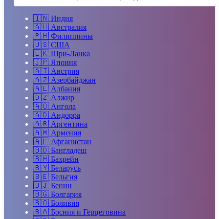
🇮🇳
Индия
🇦🇺
Австралия
🇵🇭
Филиппины
🇺🇸
США
🇱🇰
Шри-Ланка
🇯🇵
Япония
🇦🇹
Австрия
🇦🇿
Азербайджан
🇦🇱
Албания
🇩🇿
Алжир
🇦🇴
Ангола
🇦🇩
Андорра
🇦🇷
Аргентина
🇦🇲
Армения
🇦🇫
Афганистан
🇧🇩
Бангладеш
🇧🇭
Бахрейн
🇧🇾
Беларусь
🇧🇪
Бельгия
🇧🇯
Бенин
🇧🇬
Болгария
🇧🇴
Боливия
🇧🇦
Босния и Герцеговина