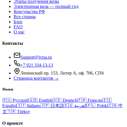
Этапы получения визы
Электронная виза — полный гид
Консульства РФ
Все страны
Блог
FAQ
О нас
Контакты
Support@ivisa.ru
+7 921 334-13-13
Ленинский пр. 153, Литер А, оф. 706, СПб
Страница контактов →
Языки
🇷🇺
Русский
🇬🇧
English
🇩🇪
Deutsch
🇫🇷
Français
🇪🇸
Español
🇮🇹
Italiano
🇯🇵
日本語
🇪🇬
العربية
🇵🇱
Polski
🇨🇳
中
文
🇹🇷
Türkçe
О проекте