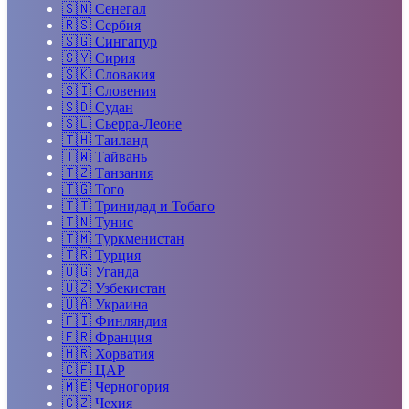
🇸🇳
Сенегал
🇷🇸
Сербия
🇸🇬
Сингапур
🇸🇾
Сирия
🇸🇰
Словакия
🇸🇮
Словения
🇸🇩
Судан
🇸🇱
Сьерра-Леоне
🇹🇭
Таиланд
🇹🇼
Тайвань
🇹🇿
Танзания
🇹🇬
Того
🇹🇹
Тринидад и Тобаго
🇹🇳
Тунис
🇹🇲
Туркменистан
🇹🇷
Турция
🇺🇬
Уганда
🇺🇿
Узбекистан
🇺🇦
Украина
🇫🇮
Финляндия
🇫🇷
Франция
🇭🇷
Хорватия
🇨🇫
ЦАР
🇲🇪
Черногория
🇨🇿
Чехия