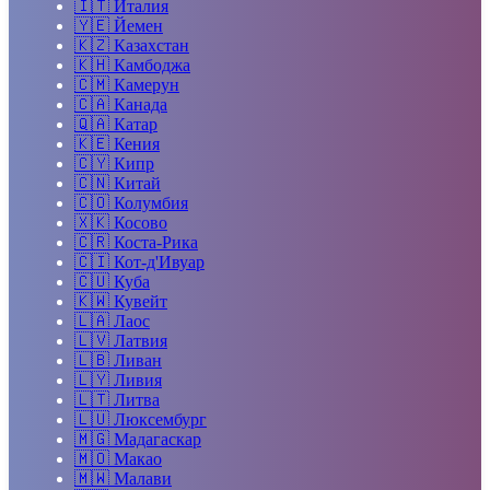
🇮🇹
Италия
🇾🇪
Йемен
🇰🇿
Казахстан
🇰🇭
Камбоджа
🇨🇲
Камерун
🇨🇦
Канада
🇶🇦
Катар
🇰🇪
Кения
🇨🇾
Кипр
🇨🇳
Китай
🇨🇴
Колумбия
🇽🇰
Косово
🇨🇷
Коста-Рика
🇨🇮
Кот-д'Ивуар
🇨🇺
Куба
🇰🇼
Кувейт
🇱🇦
Лаос
🇱🇻
Латвия
🇱🇧
Ливан
🇱🇾
Ливия
🇱🇹
Литва
🇱🇺
Люксембург
🇲🇬
Мадагаскар
🇲🇴
Макао
🇲🇼
Малави