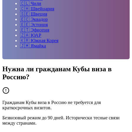
🇨🇱
Чили
🇨🇭
Швейцария
🇸🇪
Швеция
🇪🇨
Эквадор
🇪🇪
Эстония
🇪🇹
Эфиопия
🇿🇦
ЮАР
🇰🇷
Южная Корея
🇯🇲
Ямайка
Нужна ли гражданам
Кубы
виза в
Россию?
Гражданам Кубы виза в Россию не требуется для
краткосрочных визитов.
Безвизовый режим до 90 дней. Исторически тесные связи
между странами.