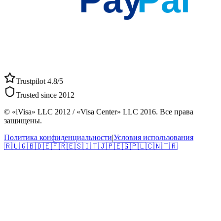
Pay
Pal
Trustpilot 4.8/5
Trusted since 2012
© «iVisa» LLC 2012 / «Visa Center» LLC 2016. Все права
защищены.
Политика конфиденциальности
|
Условия использования
🇷🇺
🇬🇧
🇩🇪
🇫🇷
🇪🇸
🇮🇹
🇯🇵
🇪🇬
🇵🇱
🇨🇳
🇹🇷