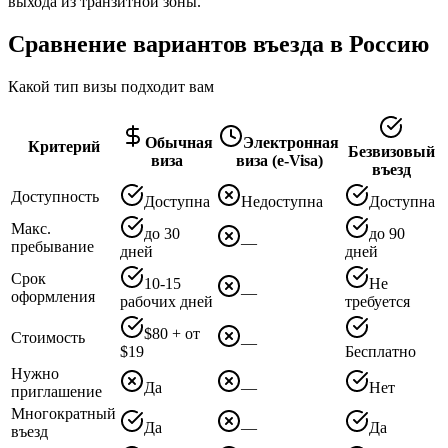
выхода из транзитной зоны.
Сравнение вариантов въезда в Россию
Какой тип визы подходит вам
Обычная
Электронная
Критерий
Безвизовый
виза
виза (e-Visa)
въезд
Доступность
Доступна
Недоступна
Доступна
Макс.
до 30
до 90
—
пребывание
дней
дней
Срок
10-15
Не
—
оформления
рабочих дней
требуется
$80 + от
Стоимость
—
$19
Бесплатно
Нужно
Да
—
Нет
приглашение
Многократный
Да
—
Да
въезд