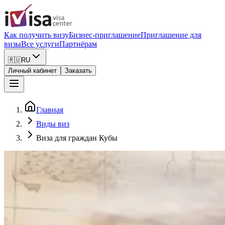
Как получить визу
Бизнес-приглашение
Приглашение для
визы
Все услуги
Партнёрам
🇷🇺
RU
Личный кабинет
Заказать
Главная
Виды виз
Виза для граждан Кубы