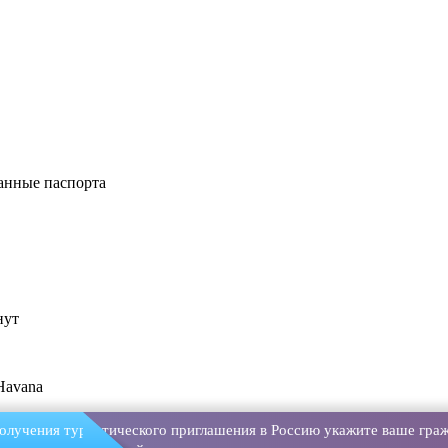
анные паспорта
нут
Havana
олучения туристического приглашения в Россию укажите ваше граж