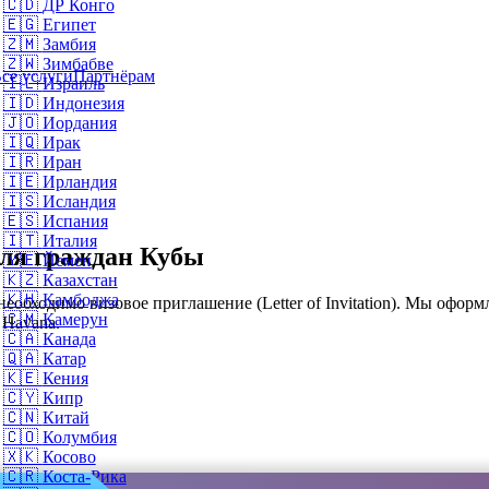
🇨🇩
ДР Конго
🇪🇬
Египет
🇿🇲
Замбия
🇿🇼
Зимбабве
се услуги
Партнёрам
🇮🇱
Израиль
🇮🇩
Индонезия
🇯🇴
Иордания
🇮🇶
Ирак
🇮🇷
Иран
🇮🇪
Ирландия
🇮🇸
Исландия
🇪🇸
Испания
🇮🇹
Италия
для граждан Кубы
🇾🇪
Йемен
🇰🇿
Казахстан
🇰🇭
Камбоджа
бходимо визовое приглашение (Letter of Invitation). Мы оформл
🇨🇲
Камерун
 Havana.
🇨🇦
Канада
🇶🇦
Катар
🇰🇪
Кения
🇨🇾
Кипр
🇨🇳
Китай
🇨🇴
Колумбия
🇽🇰
Косово
🇨🇷
Коста-Рика