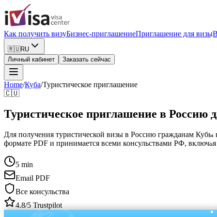
Как получить визу
Бизнес-приглашение
Приглашение для визы
В
🇷🇺
RU
Личный кабинет
Заказать сейчас
Home
/
Куба
/
Туристическое приглашение
🇨🇺
Туристическое приглашение в Россию 
Для получения туристической визы в Россию гражданам Кубы нео
формате PDF и принимается всеми консульствами РФ, включая
5 min
Email PDF
Все консульства
4.8/5 Trustpilot