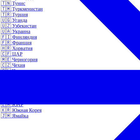
🇹🇳
Тунис
🇹🇲
Туркменистан
🇹🇷
Турция
🇺🇬
Уганда
🇺🇿
Узбекистан
🇺🇦
Украина
🇫🇮
Финляндия
🇫🇷
Франция
🇭🇷
Хорватия
🇨🇫
ЦАР
🇲🇪
Черногория
🇨🇿
Чехия
🇨🇱
Чили
🇨🇭
Швейцария
🇸🇪
Швеция
🇪🇨
Эквадор
🇪🇪
Эстония
🇪🇹
Эфиопия
🇿🇦
ЮАР
🇰🇷
Южная Корея
🇯🇲
Ямайка