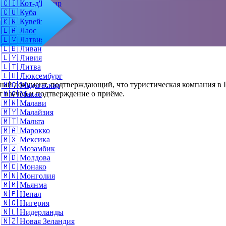
🇨🇮
Кот-д'Ивуар
🇨🇺
Куба
о
🇰🇼
Кувейт
🇱🇦
Лаос
🇱🇻
Латвия
🇱🇧
Ливан
🇱🇾
Ливия
🇱🇹
Литва
🇱🇺
Люксембург
ый документ, подтверждающий, что туристическая компания в Р
🇲🇬
Мадагаскар
т ваучер и подтверждение о приёме.
🇲🇴
Макао
🇲🇼
Малави
🇲🇾
Малайзия
🇲🇹
Мальта
🇲🇦
Марокко
🇲🇽
Мексика
🇲🇿
Мозамбик
🇲🇩
Молдова
🇲🇨
Монако
🇲🇳
Монголия
🇲🇲
Мьянма
🇳🇵
Непал
🇳🇬
Нигерия
🇳🇱
Нидерланды
🇳🇿
Новая Зеландия