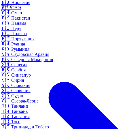
🇳🇴
Норвегия
 минут.
🇦🇪
ОАЭ
🇴🇲
Оман
🇵🇰
Пакистан
🇵🇦
Панама
🇵🇪
Перу
🇵🇱
Польша
🇵🇹
Португалия
🇷🇼
Руанда
🇷🇴
Румыния
🇸🇦
Саудовская Аравия
🇲🇰
Северная Македония
🇸🇳
Сенегал
🇷🇸
Сербия
🇸🇬
Сингапур
🇸🇾
Сирия
🇸🇰
Словакия
🇸🇮
Словения
🇸🇩
Судан
🇸🇱
Сьерра-Леоне
🇹🇭
Таиланд
🇹🇼
Тайвань
🇹🇿
Танзания
🇹🇬
Того
🇹🇹
Тринидад и Тобаго