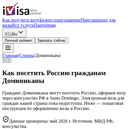
Как получить визу
Бизнес-приглашение
Приглашение для
визы
Все услуги
Партнёрам
🇷🇺
RU
Личный кабинет
Заказать сейчас
Главная
/
Страны
/
Доминикана
🇩🇴
Как посетить Россию гражданам
Доминиканы
Граждане Доминиканы могут посетить Россию, оформив визу
через консульство РФ в Santo Domingo. Электронная виза для
граждан вашей страны пока недоступна. Ниже — пошаговая
инструкция по оформлению визы в Россию.
Данные проверены: май 2026 г. Источник: МИД РФ,
консульства.