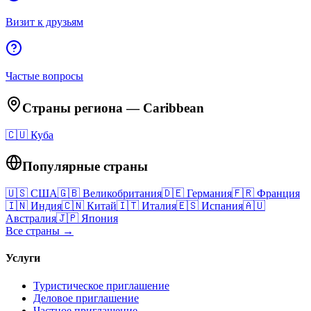
Визит к друзьям
Частые вопросы
Страны региона
—
Caribbean
🇨🇺
Куба
Популярные страны
🇺🇸
США
🇬🇧
Великобритания
🇩🇪
Германия
🇫🇷
Франция
🇮🇳
Индия
🇨🇳
Китай
🇮🇹
Италия
🇪🇸
Испания
🇦🇺
Австралия
🇯🇵
Япония
Все страны →
Услуги
Туристическое приглашение
Деловое приглашение
Частное приглашение