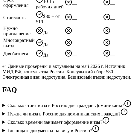
10-15
—
—
оформления
рабочих дней
$80 + от
Стоимость
—
—
$19
Нужно
Да
—
—
приглашение
Многократный
Да
—
—
въезд
Для бизнеса
Да
—
—
✅ Данные проверены и актуальны на май 2026 г. Источник:
МИД РФ, консульства России. Консульский сбор: $80.
Электронная виза: недоступна. Безвизовый въезд: недоступен.
FAQ
Сколько стоит виза в Россию для граждан Доминиканы?
Нужна ли виза в Россию для доминиканских граждан?
Сколько времени занимает оформление визы?
Где подать документы на визу в Россию?