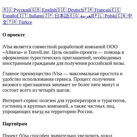
🇷🇺
Русский
🇬🇧
English
🇩🇪
Deutsch
🇫🇷
Français
🇪🇸
Español
🇮🇹
Italiano
🇯🇵
日本語
🇪🇬
العربية
🇵🇱
Polski
🇨🇳
中
文
🇹🇷
Türkçe
О проекте
iVisa является совместной разработкой компаний ООО
«Айвиза» и TravelLine. Цель онлайн-проекта — помощь в
оформлении туристических приглашений, необходимых
иностранным гражданам для получения российской визы.
Главное преимущество iVisa — максимальная простота и
удобство использования сервиса. Процесс получения
визового приглашения занимает не более пяти минут и
состоит всего из четырёх шагов.
Интернет-сервис полезен для туроператоров и турагентов,
гостиниц и крупных компаний, а также частных лиц,
упрощающих въезд на территорию России.
Партнёрам
Проект iVisa способен значительно увеличить доход