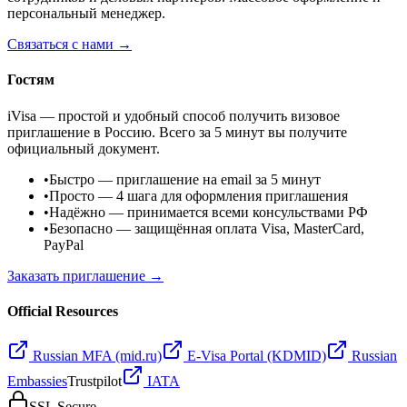
персональный менеджер.
Связаться с нами →
Гостям
iVisa — простой и удобный способ получить визовое
приглашение в Россию. Всего за 5 минут вы получите
официальный документ.
•
Быстро
— приглашение на email за 5 минут
•
Просто
— 4 шага для оформления приглашения
•
Надёжно
— принимается всеми консульствами РФ
•
Безопасно
— защищённая оплата Visa, MasterCard,
PayPal
Заказать приглашение →
Official Resources
Russian MFA (mid.ru)
E-Visa Portal (KDMID)
Russian
Embassies
Trustpilot
IATA
SSL Secure