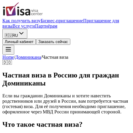
Как получить визу
Бизнес-приглашение
Приглашение для
визы
Все услуги
Партнёрам
🇷🇺
RU
Личный кабинет
Заказать сейчас
Home
/
Доминикана
/
Частная виза
🇩🇴
Частная виза в Россию для граждан
Доминиканы
Если вы гражданин Доминиканы и хотите навестить
родственников или друзей в России, вам потребуется частная
(гостевая) виза. Для её получения необходимо приглашение,
оформленное через МВД России принимающей стороной.
Что такое частная виза?