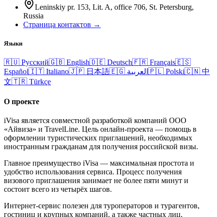
Leninskiy pr. 153, Lit. A, office 706, St. Petersburg,
Russia
Страница контактов →
Языки
🇷🇺
Русский
🇬🇧
English
🇩🇪
Deutsch
🇫🇷
Français
🇪🇸
Español
🇮🇹
Italiano
🇯🇵
日本語
🇪🇬
العربية
🇵🇱
Polski
🇨🇳
中
文
🇹🇷
Türkçe
О проекте
iVisa является совместной разработкой компаний ООО
«Айвиза» и TravelLine. Цель онлайн-проекта — помощь в
оформлении туристических приглашений, необходимых
иностранным гражданам для получения российской визы.
Главное преимущество iVisa — максимальная простота и
удобство использования сервиса. Процесс получения
визового приглашения занимает не более пяти минут и
состоит всего из четырёх шагов.
Интернет-сервис полезен для туроператоров и турагентов,
гостиниц и крупных компаний, а также частных лиц,