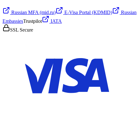
Russian MFA (mid.ru)
E-Visa Portal (KDMID)
Russian
Embassies
Trustpilot
IATA
SSL Secure