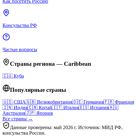
Как посетить Россию
Консульства РФ
Частые вопросы
Страны региона
—
Caribbean
🇨🇺
Куба
Популярные страны
🇺🇸
США
🇬🇧
Великобритания
🇩🇪
Германия
🇫🇷
Франция
🇮🇳
Индия
🇨🇳
Китай
🇮🇹
Италия
🇪🇸
Испания
🇦🇺
Австралия
🇯🇵
Япония
Все страны →
Данные проверены: май 2026 г. Источник: МИД РФ,
консульства России.