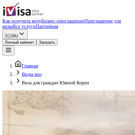
Как получить визу
Бизнес-приглашение
Приглашение для
визы
Все услуги
Партнёрам
🇷🇺
RU
Личный кабинет
Заказать
Главная
Виды виз
Виза для граждан Южной Кореи