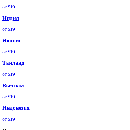
от
$19
Индия
от
$19
Япония
от
$19
Таиланд
от
$19
Вьетнам
от
$19
Индонезия
от
$19