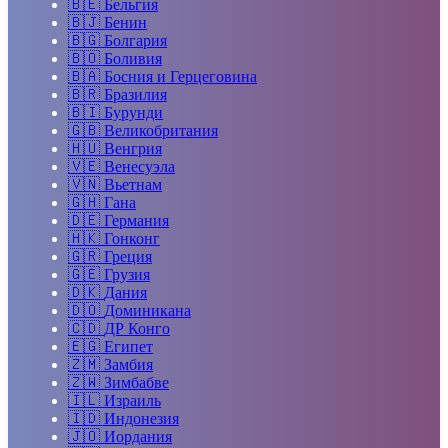
🇧🇪
Бельгия
🇧🇯
Бенин
🇧🇬
Болгария
🇧🇴
Боливия
🇧🇦
Босния и Герцеговина
🇧🇷
Бразилия
🇧🇮
Бурунди
🇬🇧
Великобритания
🇭🇺
Венгрия
🇻🇪
Венесуэла
🇻🇳
Вьетнам
🇬🇭
Гана
🇩🇪
Германия
🇭🇰
Гонконг
🇬🇷
Греция
🇬🇪
Грузия
🇩🇰
Дания
🇩🇴
Доминикана
🇨🇩
ДР Конго
🇪🇬
Египет
🇿🇲
Замбия
🇿🇼
Зимбабве
🇮🇱
Израиль
🇮🇩
Индонезия
🇯🇴
Иордания