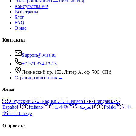
Электронная виза — полный гид
Консульства РФ
Все страны
Блог
FAQ
О нас
Контакты
Support@ivisa.ru
+7 921 334-13-13
Ленинский пр. 153, Литер А, оф. 706, СПб
Страница контактов →
Языки
🇷🇺
Русский
🇬🇧
English
🇩🇪
Deutsch
🇫🇷
Français
🇪🇸
Español
🇮🇹
Italiano
🇯🇵
日本語
🇪🇬
العربية
🇵🇱
Polski
🇨🇳
中
文
🇹🇷
Türkçe
О проекте