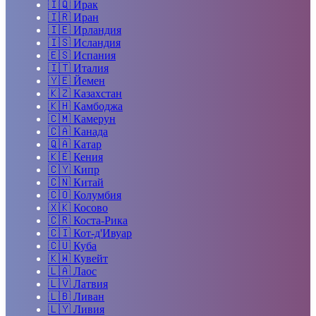
🇮🇶
Ирак
🇮🇷
Иран
🇮🇪
Ирландия
🇮🇸
Исландия
🇪🇸
Испания
🇮🇹
Италия
🇾🇪
Йемен
🇰🇿
Казахстан
🇰🇭
Камбоджа
🇨🇲
Камерун
🇨🇦
Канада
🇶🇦
Катар
🇰🇪
Кения
🇨🇾
Кипр
🇨🇳
Китай
🇨🇴
Колумбия
🇽🇰
Косово
🇨🇷
Коста-Рика
🇨🇮
Кот-д'Ивуар
🇨🇺
Куба
🇰🇼
Кувейт
🇱🇦
Лаос
🇱🇻
Латвия
🇱🇧
Ливан
🇱🇾
Ливия