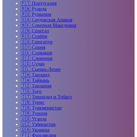
🇵🇹
Португалия
🇷🇼
Руанда
🇷🇴
Румыния
🇸🇦
Саудовская Аравия
🇲🇰
Северная Македония
🇸🇳
Сенегал
🇷🇸
Сербия
🇸🇬
Сингапур
🇸🇾
Сирия
🇸🇰
Словакия
🇸🇮
Словения
🇸🇩
Судан
🇸🇱
Сьерра-Леоне
🇹🇭
Таиланд
🇹🇼
Тайвань
🇹🇿
Танзания
🇹🇬
Того
🇹🇹
Тринидад и Тобаго
🇹🇳
Тунис
🇹🇲
Туркменистан
🇹🇷
Турция
🇺🇬
Уганда
🇺🇿
Узбекистан
🇺🇦
Украина
🇫🇮
Финляндия