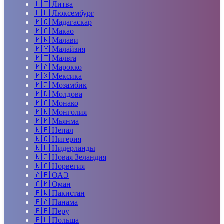
🇱🇹
Литва
🇱🇺
Люксембург
🇲🇬
Мадагаскар
🇲🇴
Макао
🇲🇼
Малави
🇲🇾
Малайзия
🇲🇹
Мальта
🇲🇦
Марокко
🇲🇽
Мексика
🇲🇿
Мозамбик
🇲🇩
Молдова
🇲🇨
Монако
🇲🇳
Монголия
🇲🇲
Мьянма
🇳🇵
Непал
🇳🇬
Нигерия
🇳🇱
Нидерланды
🇳🇿
Новая Зеландия
🇳🇴
Норвегия
🇦🇪
ОАЭ
🇴🇲
Оман
🇵🇰
Пакистан
🇵🇦
Панама
🇵🇪
Перу
🇵🇱
Польша