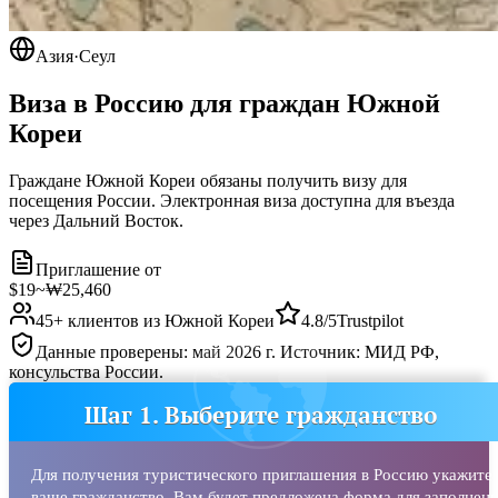
Азия
·
Сеул
Виза в Россию для граждан
Южной
Кореи
Граждане Южной Кореи обязаны получить визу для
посещения России. Электронная виза доступна для въезда
через Дальний Восток.
Приглашение от
$19
~
₩25,460
45
+ клиентов из
Южной Кореи
4.8/5
Trustpilot
Данные проверены: май 2026 г. Источник: МИД РФ,
консульства России.
Шаг 1. Выберите гражданство
Для получения туристического приглашения в Россию укажите
ваше гражданство. Вам будет предложена форма для заполнени