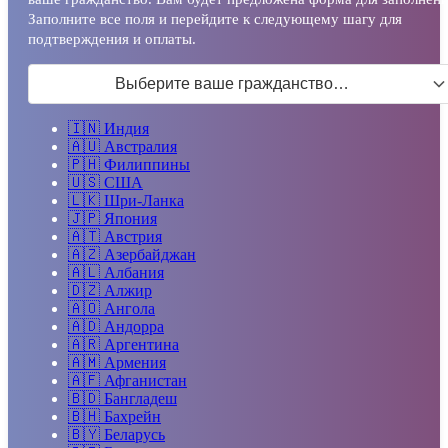
Заполните все поля и перейдите к следующему шагу для
подтверждения и оплаты.
Выберите ваше гражданство…
🇮🇳
Индия
🇦🇺
Австралия
🇵🇭
Филиппины
🇺🇸
США
🇱🇰
Шри-Ланка
🇯🇵
Япония
🇦🇹
Австрия
🇦🇿
Азербайджан
🇦🇱
Албания
🇩🇿
Алжир
🇦🇴
Ангола
🇦🇩
Андорра
🇦🇷
Аргентина
🇦🇲
Армения
🇦🇫
Афганистан
🇧🇩
Бангладеш
🇧🇭
Бахрейн
🇧🇾
Беларусь