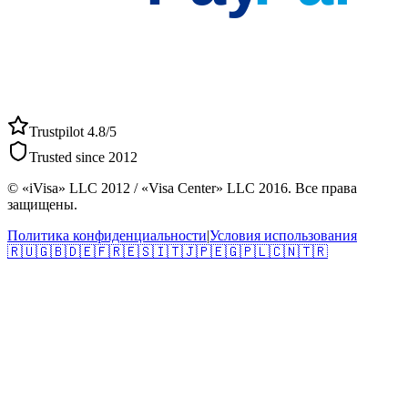
Trustpilot 4.8/5
Trusted since 2012
© «iVisa» LLC 2012 / «Visa Center» LLC 2016. Все права
защищены.
Политика конфиденциальности
|
Условия использования
🇷🇺
🇬🇧
🇩🇪
🇫🇷
🇪🇸
🇮🇹
🇯🇵
🇪🇬
🇵🇱
🇨🇳
🇹🇷