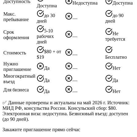
Доступность
Недоступна
Доступна
Доступна
Макс.
до 30
до 90
—
пребывание
дней
дней
5-10
Срок
Не
рабочих
—
оформления
требуется
дней
$80 + от
Стоимость
—
$19
Бесплатно
Нужно
Да
—
Нет
приглашение
Многократный
Да
—
Да
въезд
Для бизнеса
Да
—
Нет
✅ Данные проверены и актуальны на май 2026 г. Источник:
МИД РФ, консульства России. Консульский сбор: $80.
Электронная виза: недоступна. Безвизовый въезд: доступен
(до 90 дней).
Закажите приглашение прямо сейчас