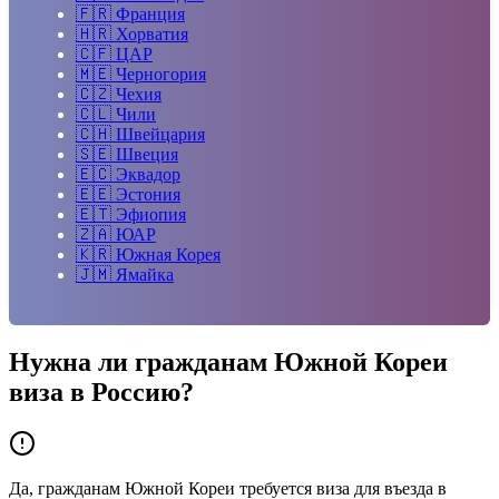
🇫🇷
Франция
🇭🇷
Хорватия
🇨🇫
ЦАР
🇲🇪
Черногория
🇨🇿
Чехия
🇨🇱
Чили
🇨🇭
Швейцария
🇸🇪
Швеция
🇪🇨
Эквадор
🇪🇪
Эстония
🇪🇹
Эфиопия
🇿🇦
ЮАР
🇰🇷
Южная Корея
🇯🇲
Ямайка
Нужна ли гражданам
Южной Кореи
виза в Россию?
Да, гражданам Южной Кореи требуется виза для въезда в