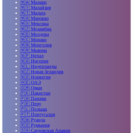
🇲🇼
Малави
🇲🇾
Малайзия
🇲🇹
Мальта
🇲🇦
Марокко
🇲🇽
Мексика
🇲🇿
Мозамбик
🇲🇩
Молдова
🇲🇨
Монако
🇲🇳
Монголия
🇲🇲
Мьянма
🇳🇵
Непал
🇳🇬
Нигерия
🇳🇱
Нидерланды
🇳🇿
Новая Зеландия
🇳🇴
Норвегия
🇦🇪
ОАЭ
🇴🇲
Оман
🇵🇰
Пакистан
🇵🇦
Панама
🇵🇪
Перу
🇵🇱
Польша
🇵🇹
Португалия
🇷🇼
Руанда
🇷🇴
Румыния
🇸🇦
Саудовская Аравия