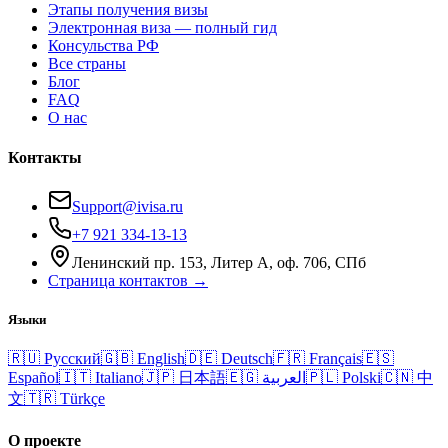
Этапы получения визы
Электронная виза — полный гид
Консульства РФ
Все страны
Блог
FAQ
О нас
Контакты
Support@ivisa.ru
+7 921 334-13-13
Ленинский пр. 153, Литер А, оф. 706, СПб
Страница контактов →
Языки
🇷🇺
Русский
🇬🇧
English
🇩🇪
Deutsch
🇫🇷
Français
🇪🇸
Español
🇮🇹
Italiano
🇯🇵
日本語
🇪🇬
العربية
🇵🇱
Polski
🇨🇳
中
文
🇹🇷
Türkçe
О проекте