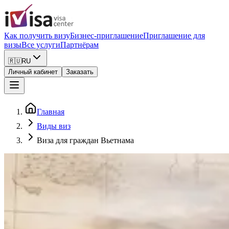
Как получить визу
Бизнес-приглашение
Приглашение для
визы
Все услуги
Партнёрам
🇷🇺
RU
Личный кабинет
Заказать
Главная
Виды виз
Виза для граждан Вьетнама