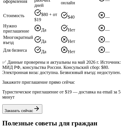
рабочих
—
оформления
онлайн
дней
$80 + от
Стоимость
$40
—
$19
Нужно
Да
Нет
—
приглашение
Многократный
Да
Нет
—
въезд
Для бизнеса
Да
Нет
—
✅ Данные проверены и актуальны на май 2026 г. Источник:
МИД РФ, консульства России. Консульский сбор: $80.
Электронная виза: доступна. Безвизовый въезд: недоступен.
Закажите приглашение прямо сейчас
Туристическое приглашение от
$19
— доставка на email за 5
минут
Заказать сейчас
Полезные советы для граждан