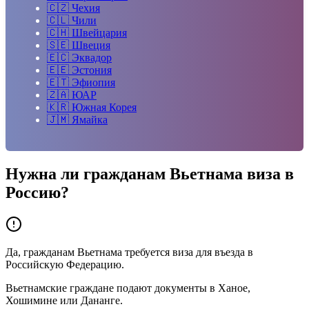
🇨🇿
Чехия
🇨🇱
Чили
🇨🇭
Швейцария
🇸🇪
Швеция
🇪🇨
Эквадор
🇪🇪
Эстония
🇪🇹
Эфиопия
🇿🇦
ЮАР
🇰🇷
Южная Корея
🇯🇲
Ямайка
Нужна ли гражданам
Вьетнама
виза в
Россию?
Да, гражданам Вьетнама требуется виза для въезда в
Российскую Федерацию.
Вьетнамские граждане подают документы в Ханое,
Хошимине или Дананге.