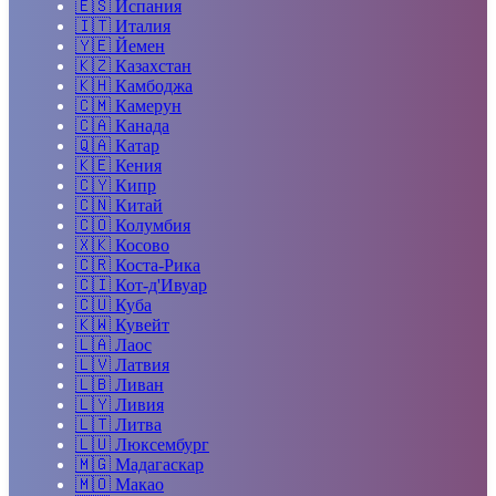
🇪🇸
Испания
🇮🇹
Италия
🇾🇪
Йемен
🇰🇿
Казахстан
🇰🇭
Камбоджа
🇨🇲
Камерун
🇨🇦
Канада
🇶🇦
Катар
🇰🇪
Кения
🇨🇾
Кипр
🇨🇳
Китай
🇨🇴
Колумбия
🇽🇰
Косово
🇨🇷
Коста-Рика
🇨🇮
Кот-д'Ивуар
🇨🇺
Куба
🇰🇼
Кувейт
🇱🇦
Лаос
🇱🇻
Латвия
🇱🇧
Ливан
🇱🇾
Ливия
🇱🇹
Литва
🇱🇺
Люксембург
🇲🇬
Мадагаскар
🇲🇴
Макао