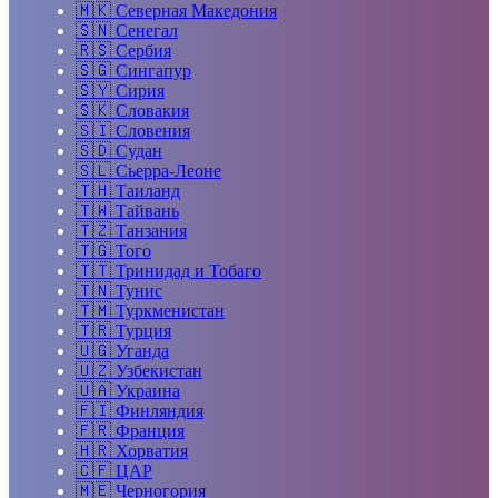
🇲🇰
Северная Македония
🇸🇳
Сенегал
🇷🇸
Сербия
🇸🇬
Сингапур
🇸🇾
Сирия
🇸🇰
Словакия
🇸🇮
Словения
🇸🇩
Судан
🇸🇱
Сьерра-Леоне
🇹🇭
Таиланд
🇹🇼
Тайвань
🇹🇿
Танзания
🇹🇬
Того
🇹🇹
Тринидад и Тобаго
🇹🇳
Тунис
🇹🇲
Туркменистан
🇹🇷
Турция
🇺🇬
Уганда
🇺🇿
Узбекистан
🇺🇦
Украина
🇫🇮
Финляндия
🇫🇷
Франция
🇭🇷
Хорватия
🇨🇫
ЦАР
🇲🇪
Черногория