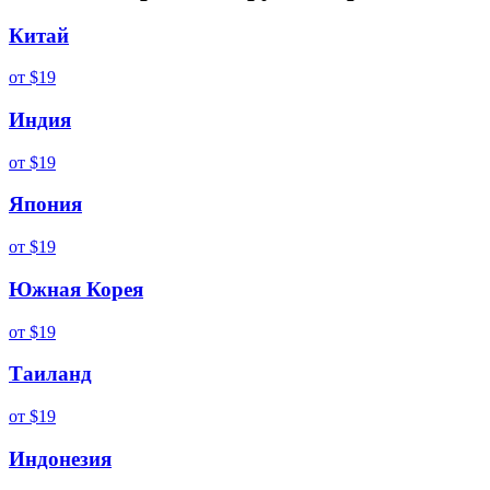
Китай
от
$19
Индия
от
$19
Япония
от
$19
Южная Корея
от
$19
Таиланд
от
$19
Индонезия