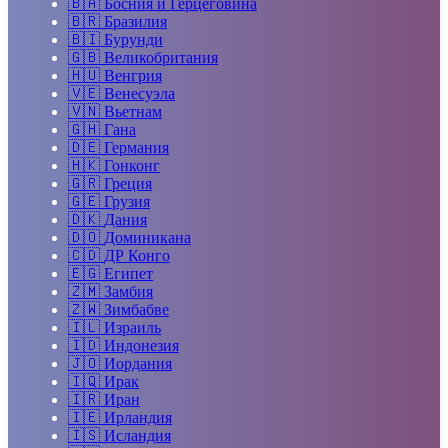
🇧🇦
Босния и Герцеговина
🇧🇷
Бразилия
🇧🇮
Бурунди
🇬🇧
Великобритания
🇭🇺
Венгрия
🇻🇪
Венесуэла
🇻🇳
Вьетнам
🇬🇭
Гана
🇩🇪
Германия
🇭🇰
Гонконг
🇬🇷
Греция
🇬🇪
Грузия
🇩🇰
Дания
🇩🇴
Доминикана
🇨🇩
ДР Конго
🇪🇬
Египет
🇿🇲
Замбия
🇿🇼
Зимбабве
🇮🇱
Израиль
🇮🇩
Индонезия
🇯🇴
Иордания
🇮🇶
Ирак
🇮🇷
Иран
🇮🇪
Ирландия
🇮🇸
Исландия