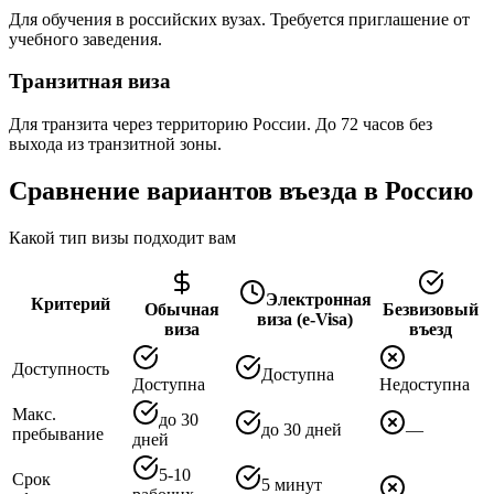
Для обучения в российских вузах. Требуется приглашение от
учебного заведения.
Транзитная виза
Для транзита через территорию России. До 72 часов без
выхода из транзитной зоны.
Сравнение вариантов въезда в Россию
Какой тип визы подходит вам
Электронная
Критерий
Обычная
Безвизовый
виза (e-Visa)
виза
въезд
Доступность
Доступна
Доступна
Недоступна
Макс.
до 30
до 30 дней
—
пребывание
дней
5-10
Срок
5 минут