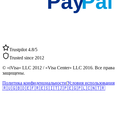
Pay
Pal
Trustpilot 4.8/5
Trusted since 2012
© «iVisa» LLC 2012 / «Visa Center» LLC 2016. Все права
защищены.
Политика конфиденциальности
|
Условия использования
🇷🇺
🇬🇧
🇩🇪
🇫🇷
🇪🇸
🇮🇹
🇯🇵
🇪🇬
🇵🇱
🇨🇳
🇹🇷