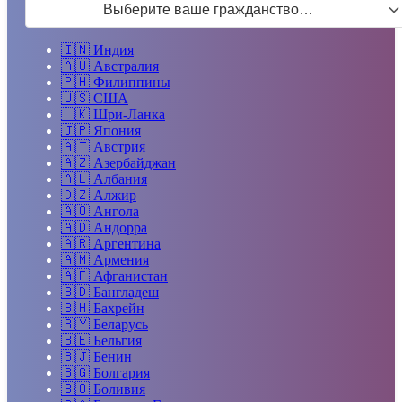
Выберите ваше гражданство…
🇮🇳
Индия
🇦🇺
Австралия
🇵🇭
Филиппины
🇺🇸
США
🇱🇰
Шри-Ланка
🇯🇵
Япония
🇦🇹
Австрия
🇦🇿
Азербайджан
🇦🇱
Албания
🇩🇿
Алжир
🇦🇴
Ангола
🇦🇩
Андорра
🇦🇷
Аргентина
🇦🇲
Армения
🇦🇫
Афганистан
🇧🇩
Бангладеш
🇧🇭
Бахрейн
🇧🇾
Беларусь
🇧🇪
Бельгия
🇧🇯
Бенин
🇧🇬
Болгария
🇧🇴
Боливия