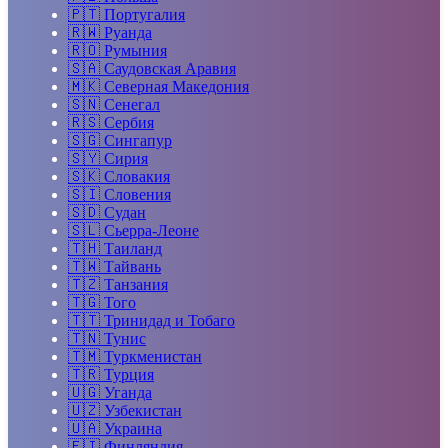
🇵🇹
Португалия
🇷🇼
Руанда
🇷🇴
Румыния
🇸🇦
Саудовская Аравия
🇲🇰
Северная Македония
🇸🇳
Сенегал
🇷🇸
Сербия
🇸🇬
Сингапур
🇸🇾
Сирия
🇸🇰
Словакия
🇸🇮
Словения
🇸🇩
Судан
🇸🇱
Сьерра-Леоне
🇹🇭
Таиланд
🇹🇼
Тайвань
🇹🇿
Танзания
🇹🇬
Того
🇹🇹
Тринидад и Тобаго
🇹🇳
Тунис
🇹🇲
Туркменистан
🇹🇷
Турция
🇺🇬
Уганда
🇺🇿
Узбекистан
🇺🇦
Украина
🇫🇮
Финляндия