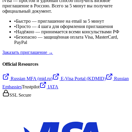
iVisa — простой и удобный способ получить визовое
приглашение в Россию. Всего за 5 минут вы получите
официальный документ.
•
Быстро
— приглашение на email за 5 минут
•
Просто
— 4 шага для оформления приглашения
•
Надёжно
— принимается всеми консульствами РФ
•
Безопасно
— защищённая оплата Visa, MasterCard,
PayPal
Заказать приглашение →
Official Resources
Russian MFA (mid.ru)
E-Visa Portal (KDMID)
Russian
Embassies
Trustpilot
IATA
SSL Secure