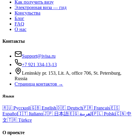
Как получить визу
Электронная виза — гид
Консульства
Блог
FAQ
О нас
Контакты
Support@ivisa.ru
+7 921 334-13-13
Leninskiy pr. 153, Lit. A, office 706, St. Petersburg,
Russia
Страница контактов →
Языки
🇷🇺
Русский
🇬🇧
English
🇩🇪
Deutsch
🇫🇷
Français
🇪🇸
Español
🇮🇹
Italiano
🇯🇵
日本語
🇪🇬
العربية
🇵🇱
Polski
🇨🇳
中
文
🇹🇷
Türkçe
О проекте