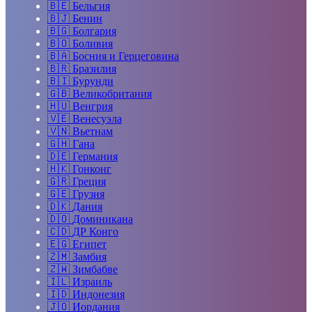
🇧🇪
Бельгия
🇧🇯
Бенин
🇧🇬
Болгария
🇧🇴
Боливия
🇧🇦
Босния и Герцеговина
🇧🇷
Бразилия
🇧🇮
Бурунди
🇬🇧
Великобритания
🇭🇺
Венгрия
🇻🇪
Венесуэла
🇻🇳
Вьетнам
🇬🇭
Гана
🇩🇪
Германия
🇭🇰
Гонконг
🇬🇷
Греция
🇬🇪
Грузия
🇩🇰
Дания
🇩🇴
Доминикана
🇨🇩
ДР Конго
🇪🇬
Египет
🇿🇲
Замбия
🇿🇼
Зимбабве
🇮🇱
Израиль
🇮🇩
Индонезия
🇯🇴
Иордания