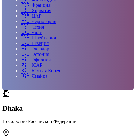
🇫🇷
Франция
🇭🇷
Хорватия
🇨🇫
ЦАР
🇲🇪
Черногория
🇨🇿
Чехия
🇨🇱
Чили
🇨🇭
Швейцария
🇸🇪
Швеция
🇪🇨
Эквадор
🇪🇪
Эстония
🇪🇹
Эфиопия
🇿🇦
ЮАР
🇰🇷
Южная Корея
🇯🇲
Ямайка
Dhaka
Посольство Российской Федерации