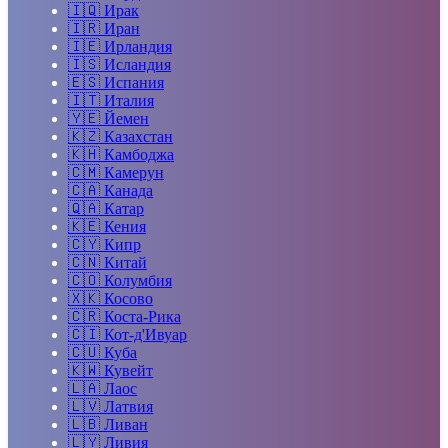
🇮🇶
Ирак
🇮🇷
Иран
🇮🇪
Ирландия
🇮🇸
Исландия
🇪🇸
Испания
🇮🇹
Италия
🇾🇪
Йемен
🇰🇿
Казахстан
🇰🇭
Камбоджа
🇨🇲
Камерун
🇨🇦
Канада
🇶🇦
Катар
🇰🇪
Кения
🇨🇾
Кипр
🇨🇳
Китай
🇨🇴
Колумбия
🇽🇰
Косово
🇨🇷
Коста-Рика
🇨🇮
Кот-д'Ивуар
🇨🇺
Куба
🇰🇼
Кувейт
🇱🇦
Лаос
🇱🇻
Латвия
🇱🇧
Ливан
🇱🇾
Ливия