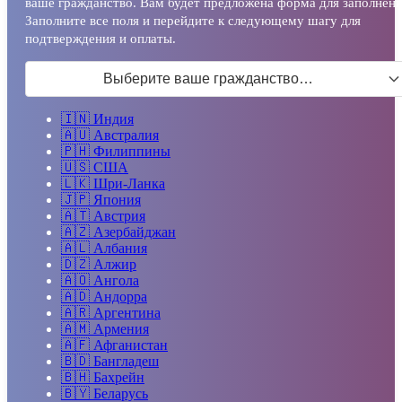
ваше гражданство. Вам будет предложена форма для заполнени
Заполните все поля и перейдите к следующему шагу для
подтверждения и оплаты.
Выберите ваше гражданство…
🇮🇳
Индия
🇦🇺
Австралия
🇵🇭
Филиппины
🇺🇸
США
🇱🇰
Шри-Ланка
🇯🇵
Япония
🇦🇹
Австрия
🇦🇿
Азербайджан
🇦🇱
Албания
🇩🇿
Алжир
🇦🇴
Ангола
🇦🇩
Андорра
🇦🇷
Аргентина
🇦🇲
Армения
🇦🇫
Афганистан
🇧🇩
Бангладеш
🇧🇭
Бахрейн
🇧🇾
Беларусь