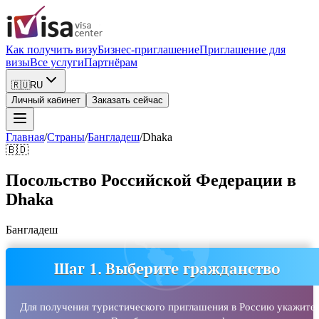
Как получить визу
Бизнес-приглашение
Приглашение для
визы
Все услуги
Партнёрам
🇷🇺
RU
Личный кабинет
Заказать сейчас
Главная
/
Страны
/
Бангладеш
/
Dhaka
🇧🇩
Посольство Российской Федерации в
Dhaka
Бангладеш
Шаг 1. Выберите гражданство
Для получения туристического приглашения в Россию укажите