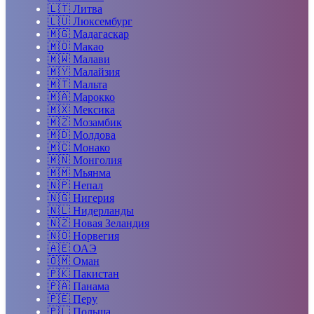
🇱🇹
Литва
🇱🇺
Люксембург
🇲🇬
Мадагаскар
🇲🇴
Макао
🇲🇼
Малави
🇲🇾
Малайзия
🇲🇹
Мальта
🇲🇦
Марокко
🇲🇽
Мексика
🇲🇿
Мозамбик
🇲🇩
Молдова
🇲🇨
Монако
🇲🇳
Монголия
🇲🇲
Мьянма
🇳🇵
Непал
🇳🇬
Нигерия
🇳🇱
Нидерланды
🇳🇿
Новая Зеландия
🇳🇴
Норвегия
🇦🇪
ОАЭ
🇴🇲
Оман
🇵🇰
Пакистан
🇵🇦
Панама
🇵🇪
Перу
🇵🇱
Польша