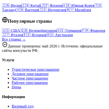
🇮🇳
Индия
🇨🇳
Китай
🇯🇵
Япония
🇰🇷
Южная Корея
🇹🇭
Таиланд
🇻🇳
Вьетнам
🇮🇩
Индонезия
🇲🇾
Малайзия
Популярные страны
🇺🇸
США
🇬🇧
Великобритания
🇩🇪
Германия
🇫🇷
Франция
🇮🇹
Италия
🇪🇸
Испания
🇦🇺
Австралия
Все страны →
Данные проверены: май 2026 г. Источник: официальные
сайты консульств РФ.
Услуги
Туристическое приглашение
Деловое приглашение
Частное приглашение
Рабочее приглашение
Цены
Информация
Визовый гид