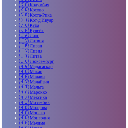
🇨🇴
Колумбия
🇽🇰
Косово
🇨🇷
Коста-Рика
🇨🇮
Кот-д'Ивуар
🇨🇺
Куба
🇰🇼
Кувейт
🇱🇦
Лаос
🇱🇻
Латвия
🇱🇧
Ливан
🇱🇾
Ливия
🇱🇹
Литва
🇱🇺
Люксембург
🇲🇬
Мадагаскар
🇲🇴
Макао
🇲🇼
Малави
🇲🇾
Малайзия
🇲🇹
Мальта
🇲🇦
Марокко
🇲🇽
Мексика
🇲🇿
Мозамбик
🇲🇩
Молдова
🇲🇨
Монако
🇲🇳
Монголия
🇲🇲
Мьянма