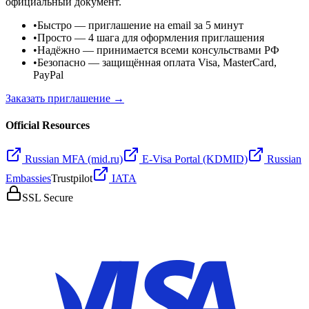
официальный документ.
•
Быстро
— приглашение на email за 5 минут
•
Просто
— 4 шага для оформления приглашения
•
Надёжно
— принимается всеми консульствами РФ
•
Безопасно
— защищённая оплата Visa, MasterCard,
PayPal
Заказать приглашение →
Official Resources
Russian MFA (mid.ru)
E-Visa Portal (KDMID)
Russian
Embassies
Trustpilot
IATA
SSL Secure