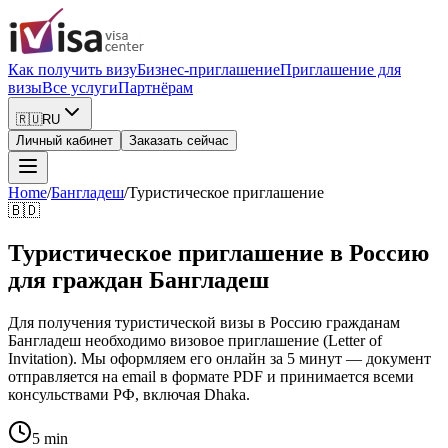
Как получить визу
Бизнес-приглашение
Приглашение для
визы
Все услуги
Партнёрам
🇷🇺
RU
Личный кабинет
Заказать сейчас
Home
/
Бангладеш
/
Туристическое приглашение
🇧🇩
Туристическое приглашение в Россию
для граждан Бангладеш
Для получения туристической визы в Россию гражданам
Бангладеш необходимо визовое приглашение (Letter of
Invitation). Мы оформляем его онлайн за 5 минут — документ
отправляется на email в формате PDF и принимается всеми
консульствами РФ, включая Dhaka.
5 min