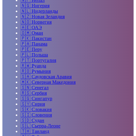
🇳🇵
Непал
🇳🇬
Нигерия
🇳🇱
Нидерланды
🇳🇿
Новая Зеландия
🇳🇴
Норвегия
🇦🇪
ОАЭ
🇴🇲
Оман
🇵🇰
Пакистан
🇵🇦
Панама
🇵🇪
Перу
🇵🇱
Польша
🇵🇹
Португалия
🇷🇼
Руанда
🇷🇴
Румыния
🇸🇦
Саудовская Аравия
🇲🇰
Северная Македония
🇸🇳
Сенегал
🇷🇸
Сербия
🇸🇬
Сингапур
🇸🇾
Сирия
🇸🇰
Словакия
🇸🇮
Словения
🇸🇩
Судан
🇸🇱
Сьерра-Леоне
🇹🇭
Таиланд