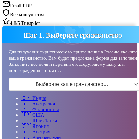
Email PDF
Все консульства
4.8/5 Trustpilot
Шаг 1. Выберите гражданство
Для получения туристического приглашения в Россию укажите
ваше гражданство. Вам будет предложена форма для заполнени
Заполните все поля и перейдите к следующему шагу для
подтверждения и оплаты.
Выберите ваше гражданство…
🇮🇳
Индия
🇦🇺
Австралия
🇵🇭
Филиппины
🇺🇸
США
🇱🇰
Шри-Ланка
🇯🇵
Япония
🇦🇹
Австрия
🇦🇿
Азербайджан