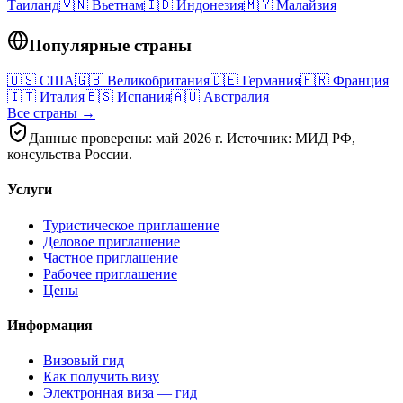
Таиланд
🇻🇳
Вьетнам
🇮🇩
Индонезия
🇲🇾
Малайзия
Популярные страны
🇺🇸
США
🇬🇧
Великобритания
🇩🇪
Германия
🇫🇷
Франция
🇮🇹
Италия
🇪🇸
Испания
🇦🇺
Австралия
Все страны →
Данные проверены: май 2026 г. Источник: МИД РФ,
консульства России.
Услуги
Туристическое приглашение
Деловое приглашение
Частное приглашение
Рабочее приглашение
Цены
Информация
Визовый гид
Как получить визу
Электронная виза — гид