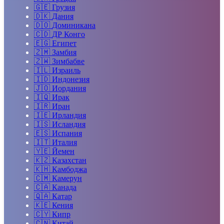
🇬🇪
Грузия
🇩🇰
Дания
🇩🇴
Доминикана
🇨🇩
ДР Конго
🇪🇬
Египет
🇿🇲
Замбия
🇿🇼
Зимбабве
🇮🇱
Израиль
🇮🇩
Индонезия
🇯🇴
Иордания
🇮🇶
Ирак
🇮🇷
Иран
🇮🇪
Ирландия
🇮🇸
Исландия
🇪🇸
Испания
🇮🇹
Италия
🇾🇪
Йемен
🇰🇿
Казахстан
🇰🇭
Камбоджа
🇨🇲
Камерун
🇨🇦
Канада
🇶🇦
Катар
🇰🇪
Кения
🇨🇾
Кипр
🇨🇳
Китай