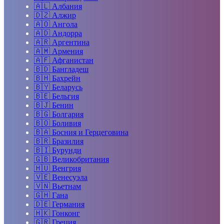
🇦🇱
Албания
🇩🇿
Алжир
🇦🇴
Ангола
🇦🇩
Андорра
🇦🇷
Аргентина
🇦🇲
Армения
🇦🇫
Афганистан
🇧🇩
Бангладеш
🇧🇭
Бахрейн
🇧🇾
Беларусь
🇧🇪
Бельгия
🇧🇯
Бенин
🇧🇬
Болгария
🇧🇴
Боливия
🇧🇦
Босния и Герцеговина
🇧🇷
Бразилия
🇧🇮
Бурунди
🇬🇧
Великобритания
🇭🇺
Венгрия
🇻🇪
Венесуэла
🇻🇳
Вьетнам
🇬🇭
Гана
🇩🇪
Германия
🇭🇰
Гонконг
🇬🇷
Греция