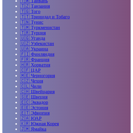
🇹🇼
Тайвань
🇹🇿
Танзания
🇹🇬
Того
🇹🇹
Тринидад и Тобаго
🇹🇳
Тунис
🇹🇲
Туркменистан
🇹🇷
Турция
🇺🇬
Уганда
🇺🇿
Узбекистан
🇺🇦
Украина
🇫🇮
Финляндия
🇫🇷
Франция
🇭🇷
Хорватия
🇨🇫
ЦАР
🇲🇪
Черногория
🇨🇿
Чехия
🇨🇱
Чили
🇨🇭
Швейцария
🇸🇪
Швеция
🇪🇨
Эквадор
🇪🇪
Эстония
🇪🇹
Эфиопия
🇿🇦
ЮАР
🇰🇷
Южная Корея
🇯🇲
Ямайка