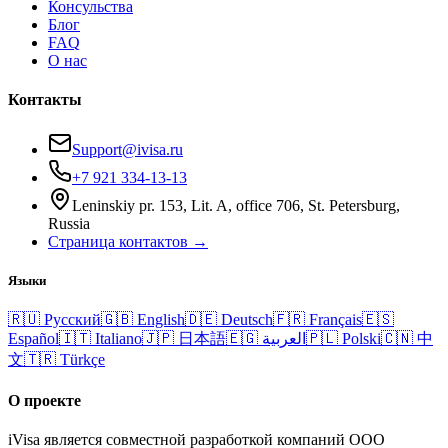
Консульства
Блог
FAQ
О нас
Контакты
Support@ivisa.ru
+7 921 334-13-13
Leninskiy pr. 153, Lit. A, office 706, St. Petersburg,
Russia
Страница контактов →
Языки
🇷🇺
Русский
🇬🇧
English
🇩🇪
Deutsch
🇫🇷
Français
🇪🇸
Español
🇮🇹
Italiano
🇯🇵
日本語
🇪🇬
العربية
🇵🇱
Polski
🇨🇳
中
文
🇹🇷
Türkçe
О проекте
iVisa является совместной разработкой компаний ООО