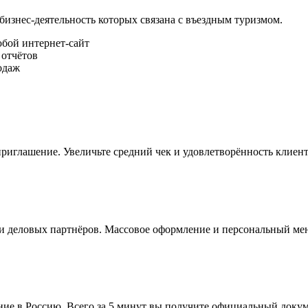
 бизнес-деятельность которых связана с въездным туризмом.
юбой интернет-сайт
 отчётов
одаж
риглашение. Увеличьте средний чек и удовлетворённость клиент
и деловых партнёров. Массовое оформление и персональный ме
ние в Россию. Всего за 5 минут вы получите официальный докум