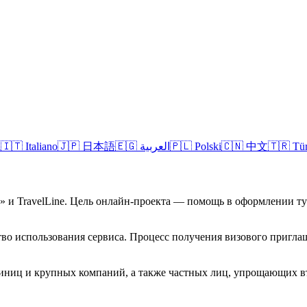
l
🇮🇹
Italiano
🇯🇵
日本語
🇪🇬
العربية
🇵🇱
Polski
🇨🇳
中文
🇹🇷
Tü
а» и TravelLine. Цель онлайн-проекта — помощь в оформлении 
во использования сервиса. Процесс получения визового приглаш
стиниц и крупных компаний, а также частных лиц, упрощающих в