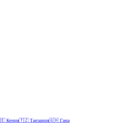
🇪
Кения
🇹🇿
Танзания
🇬🇭
Гана