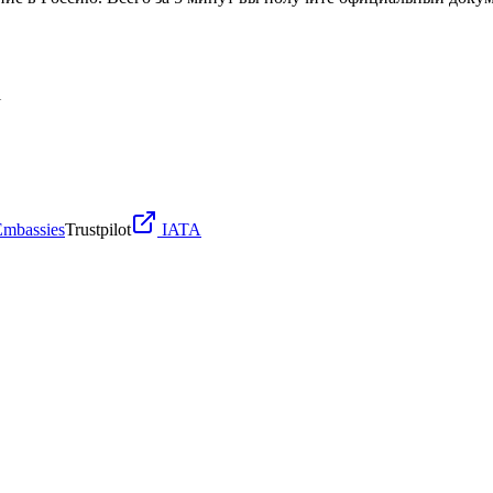
l
Embassies
Trustpilot
IATA