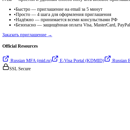
•
Быстро
— приглашение на email за 5 минут
•
Просто
— 4 шага для оформления приглашения
•
Надёжно
— принимается всеми консульствами РФ
•
Безопасно
— защищённая оплата Visa, MasterCard, PayPa
Заказать приглашение →
Official Resources
Russian MFA (mid.ru)
E-Visa Portal (KDMID)
Russian 
SSL Secure