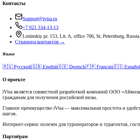
Контакты
Support@ivisa.ru
+7 921 334-13-13
Leninskiy pr. 153, Lit. A, office 706, St. Petersburg, Russia
Страница контактов →
Языки
🇷🇺
Русский
🇬🇧
English
🇩🇪
Deutsch
🇫🇷
Français
🇪🇸
Españo
О проекте
iVisa является совместной разработкой компаний ООО «Айвиз
гражданам для получения российской визы.
Главное преимущество iVisa — максимальная простота и удобст
шагов.
Интернет-сервис полезен для туроператоров и турагентов, го
Партнёрам