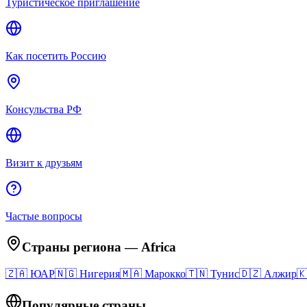
Туристическое приглашение
Как посетить Россию
Консульства РФ
Визит к друзьям
Частые вопросы
Страны региона
—
Africa
🇿🇦
ЮАР
🇳🇬
Нигерия
🇲🇦
Марокко
🇹🇳
Тунис
🇩🇿
Алжир

Популярные страны