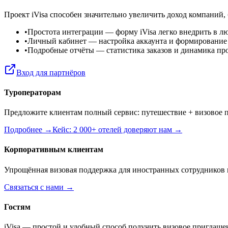
Проект iVisa способен значительно увеличить доход компаний,
•
Простота интеграции
— форму iVisa легко внедрить в л
•
Личный кабинет
— настройка аккаунта и формирование
•
Подробные отчёты
— статистика заказов и динамика пр
Вход для партнёров
Туроператорам
Предложите клиентам полный сервис: путешествие + визовое п
Подробнее →
Кейс: 2 000+ отелей доверяют нам →
Корпоративным клиентам
Упрощённая визовая поддержка для иностранных сотрудников 
Связаться с нами →
Гостям
iVisa — простой и удобный способ получить визовое приглаше