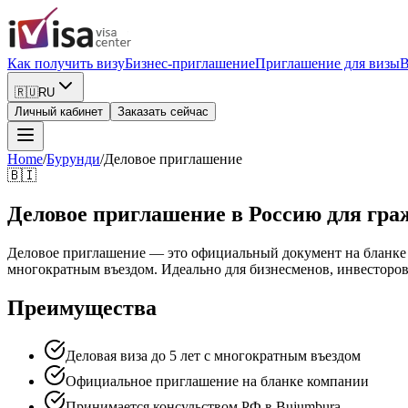
Как получить визу
Бизнес-приглашение
Приглашение для визы
В
🇷🇺
RU
Личный кабинет
Заказать сейчас
Home
/
Бурунди
/
Деловое приглашение
🇧🇮
Деловое приглашение в Россию для гра
Деловое приглашение — это официальный документ на бланке к
многократным въездом. Идеально для бизнесменов, инвесторов
Преимущества
Деловая виза до 5 лет с многократным въездом
Официальное приглашение на бланке компании
Принимается консульством РФ в Bujumbura