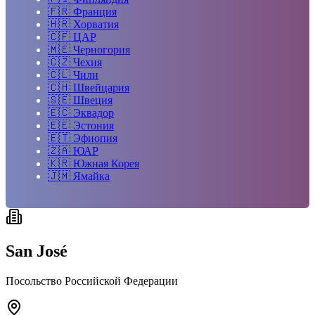
🇫🇷
Франция
🇭🇷
Хорватия
🇨🇫
ЦАР
🇲🇪
Черногория
🇨🇿
Чехия
🇨🇱
Чили
🇨🇭
Швейцария
🇸🇪
Швеция
🇪🇨
Эквадор
🇪🇪
Эстония
🇪🇹
Эфиопия
🇿🇦
ЮАР
🇰🇷
Южная Корея
🇯🇲
Ямайка
San José
Посольство Российской Федерации