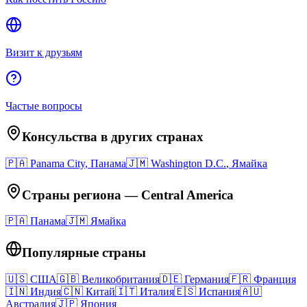
Визит к друзьям
Частые вопросы
Консульства в других странах
🇵🇦
Panama City
,
Панама
🇯🇲
Washington D.C.
,
Ямайка
Страны региона
—
Central America
🇵🇦
Панама
🇯🇲
Ямайка
Популярные страны
🇺🇸
США
🇬🇧
Великобритания
🇩🇪
Германия
🇫🇷
Франция
🇮🇳
Индия
🇨🇳
Китай
🇮🇹
Италия
🇪🇸
Испания
🇦🇺
Австралия
🇯🇵
Япония