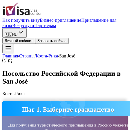
Как получить визу
Бизнес-приглашение
Приглашение для
визы
Все услуги
Партнёрам
🇷🇺
RU
Личный кабинет
Заказать сейчас
Главная
/
Страны
/
Коста-Рика
/
San José
🇨🇷
Посольство Российской Федерации в
San José
Коста-Рика
Шаг 1. Выберите гражданство
Для получения туристического приглашения в Россию укажите