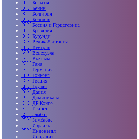
🇧🇪
Бельгия
🇧🇯
Бенин
🇧🇬
Болгария
🇧🇴
Боливия
🇧🇦
Босния и Герцеговина
🇧🇷
Бразилия
🇧🇮
Бурунди
🇬🇧
Великобритания
🇭🇺
Венгрия
🇻🇪
Венесуэла
🇻🇳
Вьетнам
🇬🇭
Гана
🇩🇪
Германия
🇭🇰
Гонконг
🇬🇷
Греция
🇬🇪
Грузия
🇩🇰
Дания
🇩🇴
Доминикана
🇨🇩
ДР Конго
🇪🇬
Египет
🇿🇲
Замбия
🇿🇼
Зимбабве
🇮🇱
Израиль
🇮🇩
Индонезия
🇯🇴
Иордания