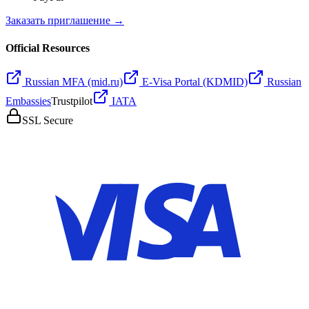
Заказать приглашение →
Official Resources
Russian MFA (mid.ru)
E-Visa Portal (KDMID)
Russian
Embassies
Trustpilot
IATA
SSL Secure