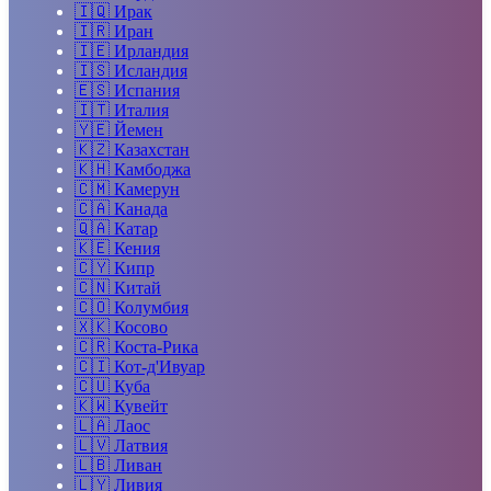
🇮🇶
Ирак
🇮🇷
Иран
🇮🇪
Ирландия
🇮🇸
Исландия
🇪🇸
Испания
🇮🇹
Италия
🇾🇪
Йемен
🇰🇿
Казахстан
🇰🇭
Камбоджа
🇨🇲
Камерун
🇨🇦
Канада
🇶🇦
Катар
🇰🇪
Кения
🇨🇾
Кипр
🇨🇳
Китай
🇨🇴
Колумбия
🇽🇰
Косово
🇨🇷
Коста-Рика
🇨🇮
Кот-д'Ивуар
🇨🇺
Куба
🇰🇼
Кувейт
🇱🇦
Лаос
🇱🇻
Латвия
🇱🇧
Ливан
🇱🇾
Ливия