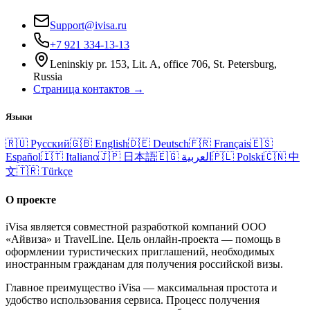
Support@ivisa.ru
+7 921 334-13-13
Leninskiy pr. 153, Lit. A, office 706, St. Petersburg,
Russia
Страница контактов →
Языки
🇷🇺
Русский
🇬🇧
English
🇩🇪
Deutsch
🇫🇷
Français
🇪🇸
Español
🇮🇹
Italiano
🇯🇵
日本語
🇪🇬
العربية
🇵🇱
Polski
🇨🇳
中
文
🇹🇷
Türkçe
О проекте
iVisa является совместной разработкой компаний ООО
«Айвиза» и TravelLine. Цель онлайн-проекта — помощь в
оформлении туристических приглашений, необходимых
иностранным гражданам для получения российской визы.
Главное преимущество iVisa — максимальная простота и
удобство использования сервиса. Процесс получения