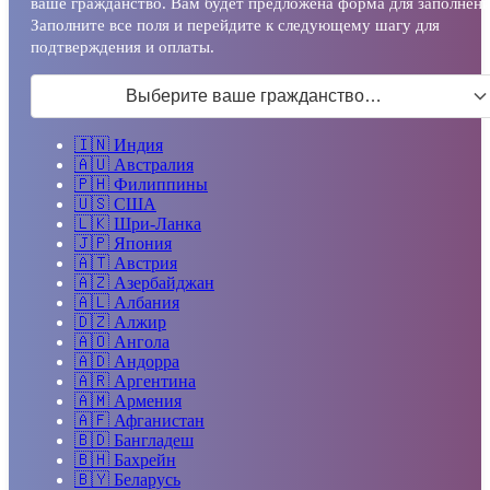
ваше гражданство. Вам будет предложена форма для заполнени
Заполните все поля и перейдите к следующему шагу для
подтверждения и оплаты.
Выберите ваше гражданство…
🇮🇳
Индия
🇦🇺
Австралия
🇵🇭
Филиппины
🇺🇸
США
🇱🇰
Шри-Ланка
🇯🇵
Япония
🇦🇹
Австрия
🇦🇿
Азербайджан
🇦🇱
Албания
🇩🇿
Алжир
🇦🇴
Ангола
🇦🇩
Андорра
🇦🇷
Аргентина
🇦🇲
Армения
🇦🇫
Афганистан
🇧🇩
Бангладеш
🇧🇭
Бахрейн
🇧🇾
Беларусь