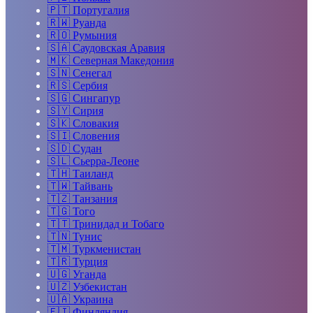
🇵🇹
Португалия
🇷🇼
Руанда
🇷🇴
Румыния
🇸🇦
Саудовская Аравия
🇲🇰
Северная Македония
🇸🇳
Сенегал
🇷🇸
Сербия
🇸🇬
Сингапур
🇸🇾
Сирия
🇸🇰
Словакия
🇸🇮
Словения
🇸🇩
Судан
🇸🇱
Сьерра-Леоне
🇹🇭
Таиланд
🇹🇼
Тайвань
🇹🇿
Танзания
🇹🇬
Того
🇹🇹
Тринидад и Тобаго
🇹🇳
Тунис
🇹🇲
Туркменистан
🇹🇷
Турция
🇺🇬
Уганда
🇺🇿
Узбекистан
🇺🇦
Украина
🇫🇮
Финляндия