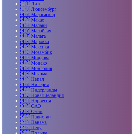
🇱🇹
Литва
🇱🇺
Люксембург
🇲🇬
Мадагаскар
🇲🇴
Макао
🇲🇼
Малави
🇲🇾
Малайзия
🇲🇹
Мальта
🇲🇦
Марокко
🇲🇽
Мексика
🇲🇿
Мозамбик
🇲🇩
Молдова
🇲🇨
Монако
🇲🇳
Монголия
🇲🇲
Мьянма
🇳🇵
Непал
🇳🇬
Нигерия
🇳🇱
Нидерланды
🇳🇿
Новая Зеландия
🇳🇴
Норвегия
🇦🇪
ОАЭ
🇴🇲
Оман
🇵🇰
Пакистан
🇵🇦
Панама
🇵🇪
Перу
🇵🇱
Польша