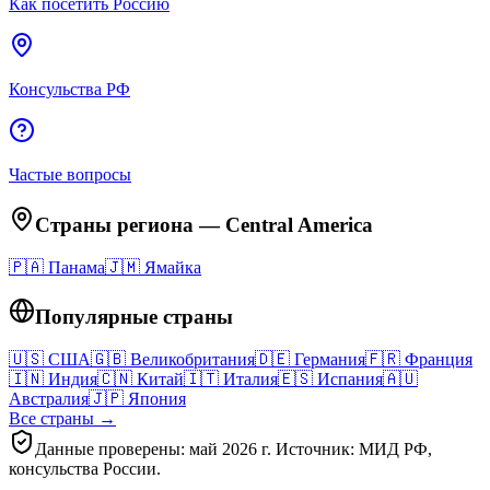
Как посетить Россию
Консульства РФ
Частые вопросы
Страны региона
—
Central America
🇵🇦
Панама
🇯🇲
Ямайка
Популярные страны
🇺🇸
США
🇬🇧
Великобритания
🇩🇪
Германия
🇫🇷
Франция
🇮🇳
Индия
🇨🇳
Китай
🇮🇹
Италия
🇪🇸
Испания
🇦🇺
Австралия
🇯🇵
Япония
Все страны →
Данные проверены: май 2026 г. Источник: МИД РФ,
консульства России.