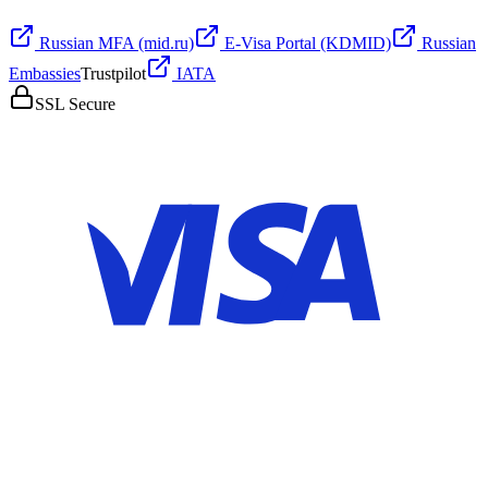
Russian MFA (mid.ru)
E-Visa Portal (KDMID)
Russian
Embassies
Trustpilot
IATA
SSL Secure