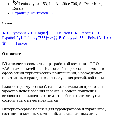
Leninskiy pr. 153, Lit. A, office 706, St. Petersburg,
Russia
Страница контактов →
Языки
🇷🇺
Русский
🇬🇧
English
🇩🇪
Deutsch
🇫🇷
Français
🇪🇸
Español
🇮🇹
Italiano
🇯🇵
日本語
🇪🇬
العربية
🇵🇱
Polski
🇨🇳
中
文
🇹🇷
Türkçe
О проекте
iVisa является совместной разработкой компаний ООО
«Айвиза» и TravelLine. Цель онлайн-проекта — помощь в
оформлении туристических приглашений, необходимых
иностранным гражданам для получения российской визы.
Главное преимущество iVisa — максимальная простота и
удобство использования сервиса. Процесс получения
визового приглашения занимает не более пяти минут и
состоит всего из четырёх шагов.
Интернет-сервис полезен для туроператоров и турагентов,
гостиниц и крупных компаний, а также частных лиц,