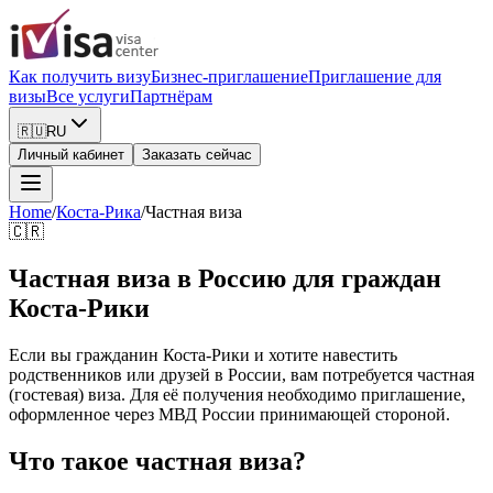
Как получить визу
Бизнес-приглашение
Приглашение для
визы
Все услуги
Партнёрам
🇷🇺
RU
Личный кабинет
Заказать сейчас
Home
/
Коста-Рика
/
Частная виза
🇨🇷
Частная виза в Россию для граждан
Коста-Рики
Если вы гражданин Коста-Рики и хотите навестить
родственников или друзей в России, вам потребуется частная
(гостевая) виза. Для её получения необходимо приглашение,
оформленное через МВД России принимающей стороной.
Что такое частная виза?