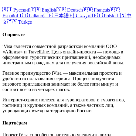
🇷🇺
Русский
🇬🇧
English
🇩🇪
Deutsch
🇫🇷
Français
🇪🇸
Español
🇮🇹
Italiano
🇯🇵
日本語
🇪🇬
العربية
🇵🇱
Polski
🇨🇳
中
文
🇹🇷
Türkçe
О проекте
iVisa является совместной разработкой компаний ООО
«Айвиза» и TravelLine. Цель онлайн-проекта — помощь в
оформлении туристических приглашений, необходимых
иностранным гражданам для получения российской визы.
Главное преимущество iVisa — максимальная простота и
удобство использования сервиса. Процесс получения
визового приглашения занимает не более пяти минут и
состоит всего из четырёх шагов.
Интернет-сервис полезен для туроператоров и турагентов,
гостиниц и крупных компаний, а также частных лиц,
упрощающих въезд на территорию России.
Партнёрам
Проект iVisa способен значительно увеличить доход