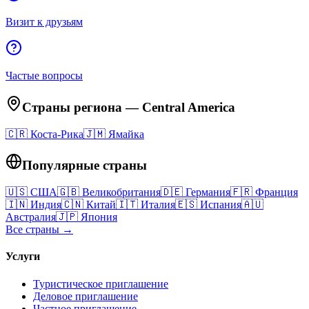
Визит к друзьям
Частые вопросы
Страны региона
—
Central America
🇨🇷
Коста-Рика
🇯🇲
Ямайка
Популярные страны
🇺🇸
США
🇬🇧
Великобритания
🇩🇪
Германия
🇫🇷
Франция
🇮🇳
Индия
🇨🇳
Китай
🇮🇹
Италия
🇪🇸
Испания
🇦🇺
Австралия
🇯🇵
Япония
Все страны →
Услуги
Туристическое приглашение
Деловое приглашение
Частное приглашение