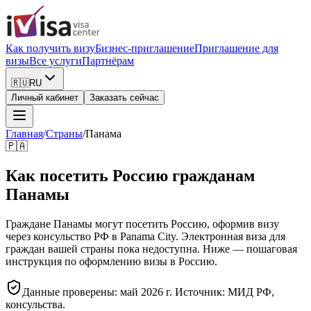
Как получить визу
Бизнес-приглашение
Приглашение для
визы
Все услуги
Партнёрам
🇷🇺
RU
Личный кабинет
Заказать сейчас
Главная
/
Страны
/
Панама
🇵🇦
Как посетить Россию гражданам
Панамы
Граждане Панамы могут посетить Россию, оформив визу
через консульство РФ в Panama City. Электронная виза для
граждан вашей страны пока недоступна. Ниже — пошаговая
инструкция по оформлению визы в Россию.
Данные проверены: май 2026 г. Источник: МИД РФ,
консульства.