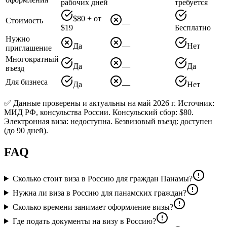
рабочих дней
требуется
$80 + от
Стоимость
—
$19
Бесплатно
Нужно
Да
—
Нет
приглашение
Многократный
Да
—
Да
въезд
Для бизнеса
Да
—
Нет
✅ Данные проверены и актуальны на май 2026 г. Источник:
МИД РФ, консульства России. Консульский сбор: $80.
Электронная виза: недоступна. Безвизовый въезд: доступен
(до 90 дней).
FAQ
Сколько стоит виза в Россию для граждан Панамы?
Нужна ли виза в Россию для панамских граждан?
Сколько времени занимает оформление визы?
Где подать документы на визу в Россию?