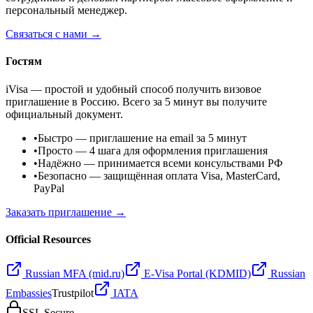
персональный менеджер.
Связаться с нами →
Гостям
iVisa — простой и удобный способ получить визовое
приглашение в Россию. Всего за 5 минут вы получите
официальный документ.
•
Быстро
— приглашение на email за 5 минут
•
Просто
— 4 шага для оформления приглашения
•
Надёжно
— принимается всеми консульствами РФ
•
Безопасно
— защищённая оплата Visa, MasterCard,
PayPal
Заказать приглашение →
Official Resources
Russian MFA (mid.ru)
E-Visa Portal (KDMID)
Russian
Embassies
Trustpilot
IATA
SSL Secure