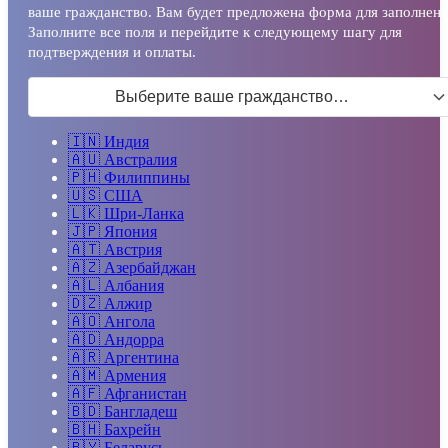
ваше гражданство. Вам будет предложена форма для заполнени
Заполните все поля и перейдите к следующему шагу для
подтверждения и оплаты.
Выберите ваше гражданство…
🇮🇳
Индия
🇦🇺
Австралия
🇵🇭
Филиппины
🇺🇸
США
🇱🇰
Шри-Ланка
🇯🇵
Япония
🇦🇹
Австрия
🇦🇿
Азербайджан
🇦🇱
Албания
🇩🇿
Алжир
🇦🇴
Ангола
🇦🇩
Андорра
🇦🇷
Аргентина
🇦🇲
Армения
🇦🇫
Афганистан
🇧🇩
Бангладеш
🇧🇭
Бахрейн
🇧🇾
Беларусь