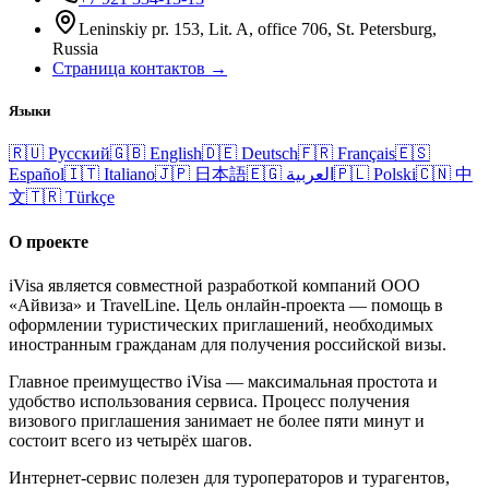
Leninskiy pr. 153, Lit. A, office 706, St. Petersburg,
Russia
Страница контактов →
Языки
🇷🇺
Русский
🇬🇧
English
🇩🇪
Deutsch
🇫🇷
Français
🇪🇸
Español
🇮🇹
Italiano
🇯🇵
日本語
🇪🇬
العربية
🇵🇱
Polski
🇨🇳
中
文
🇹🇷
Türkçe
О проекте
iVisa является совместной разработкой компаний ООО
«Айвиза» и TravelLine. Цель онлайн-проекта — помощь в
оформлении туристических приглашений, необходимых
иностранным гражданам для получения российской визы.
Главное преимущество iVisa — максимальная простота и
удобство использования сервиса. Процесс получения
визового приглашения занимает не более пяти минут и
состоит всего из четырёх шагов.
Интернет-сервис полезен для туроператоров и турагентов,