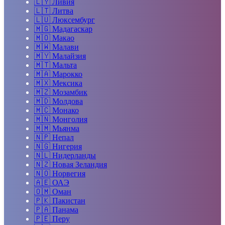
🇱🇾
Ливия
🇱🇹
Литва
🇱🇺
Люксембург
🇲🇬
Мадагаскар
🇲🇴
Макао
🇲🇼
Малави
🇲🇾
Малайзия
🇲🇹
Мальта
🇲🇦
Марокко
🇲🇽
Мексика
🇲🇿
Мозамбик
🇲🇩
Молдова
🇲🇨
Монако
🇲🇳
Монголия
🇲🇲
Мьянма
🇳🇵
Непал
🇳🇬
Нигерия
🇳🇱
Нидерланды
🇳🇿
Новая Зеландия
🇳🇴
Норвегия
🇦🇪
ОАЭ
🇴🇲
Оман
🇵🇰
Пакистан
🇵🇦
Панама
🇵🇪
Перу