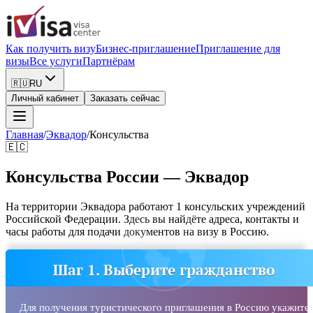
Как получить визу
Бизнес-приглашение
Приглашение для
визы
Все услуги
Партнёрам
🇷🇺
RU
Личный кабинет
Заказать сейчас
Главная
/
Эквадор
/
Консульства
🇪🇨
Консульства России — Эквадор
На территории Эквадора работают 1 консульских учреждений
Российской Федерации. Здесь вы найдёте адреса, контакты и
часы работы для подачи документов на визу в Россию.
Шаг 1. Выберите гражданство
Для получения туристического приглашения в Россию укажите