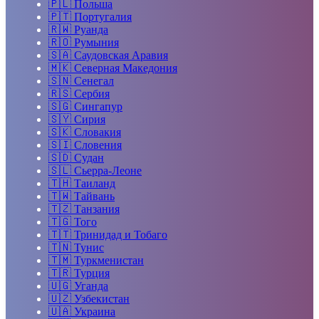
🇵🇱
Польша
🇵🇹
Португалия
🇷🇼
Руанда
🇷🇴
Румыния
🇸🇦
Саудовская Аравия
🇲🇰
Северная Македония
🇸🇳
Сенегал
🇷🇸
Сербия
🇸🇬
Сингапур
🇸🇾
Сирия
🇸🇰
Словакия
🇸🇮
Словения
🇸🇩
Судан
🇸🇱
Сьерра-Леоне
🇹🇭
Таиланд
🇹🇼
Тайвань
🇹🇿
Танзания
🇹🇬
Того
🇹🇹
Тринидад и Тобаго
🇹🇳
Тунис
🇹🇲
Туркменистан
🇹🇷
Турция
🇺🇬
Уганда
🇺🇿
Узбекистан
🇺🇦
Украина