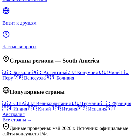
Визит к друзьям
Частые вопросы
Страны региона
—
South America
🇧🇷
Бразилия
🇦🇷
Аргентина
🇨🇴
Колумбия
🇨🇱
Чили
🇵🇪
Перу
🇻🇪
Венесуэла
🇧🇴
Боливия
Популярные страны
🇺🇸
США
🇬🇧
Великобритания
🇩🇪
Германия
🇫🇷
Франция
🇮🇳
Индия
🇨🇳
Китай
🇮🇹
Италия
🇪🇸
Испания
🇦🇺
Австралия
Все страны →
Данные проверены: май 2026 г. Источник: официальные
сайты консульств РФ.