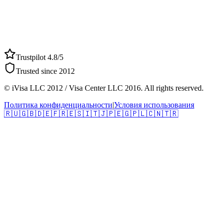
Trustpilot 4.8/5
Trusted since 2012
© iVisa LLC 2012 / Visa Center LLC 2016. All rights reserved.
Политика конфиденциальности
|
Условия использования
🇷🇺
🇬🇧
🇩🇪
🇫🇷
🇪🇸
🇮🇹
🇯🇵
🇪🇬
🇵🇱
🇨🇳
🇹🇷