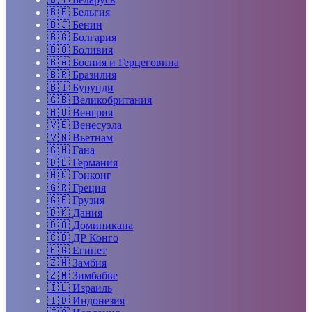
🇧🇪
Бельгия
🇧🇯
Бенин
🇧🇬
Болгария
🇧🇴
Боливия
🇧🇦
Босния и Герцеговина
🇧🇷
Бразилия
🇧🇮
Бурунди
🇬🇧
Великобритания
🇭🇺
Венгрия
🇻🇪
Венесуэла
🇻🇳
Вьетнам
🇬🇭
Гана
🇩🇪
Германия
🇭🇰
Гонконг
🇬🇷
Греция
🇬🇪
Грузия
🇩🇰
Дания
🇩🇴
Доминикана
🇨🇩
ДР Конго
🇪🇬
Египет
🇿🇲
Замбия
🇿🇼
Зимбабве
🇮🇱
Израиль
🇮🇩
Индонезия