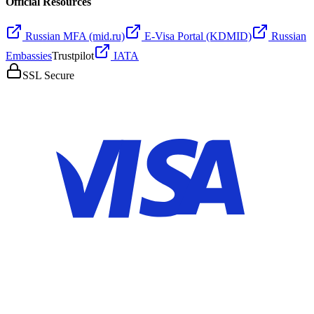
Official Resources
Russian MFA (mid.ru)
E-Visa Portal (KDMID)
Russian
Embassies
Trustpilot
IATA
SSL Secure