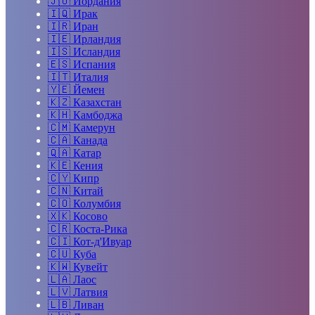
🇯🇴
Иордания
🇮🇶
Ирак
🇮🇷
Иран
🇮🇪
Ирландия
🇮🇸
Исландия
🇪🇸
Испания
🇮🇹
Италия
🇾🇪
Йемен
🇰🇿
Казахстан
🇰🇭
Камбоджа
🇨🇲
Камерун
🇨🇦
Канада
🇶🇦
Катар
🇰🇪
Кения
🇨🇾
Кипр
🇨🇳
Китай
🇨🇴
Колумбия
🇽🇰
Косово
🇨🇷
Коста-Рика
🇨🇮
Кот-д'Ивуар
🇨🇺
Куба
🇰🇼
Кувейт
🇱🇦
Лаос
🇱🇻
Латвия
🇱🇧
Ливан