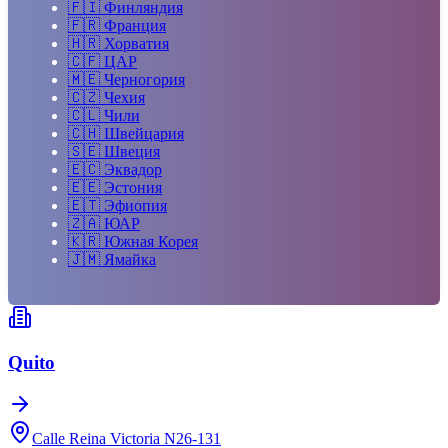
🇫🇮
Финляндия
🇫🇷
Франция
🇭🇷
Хорватия
🇨🇫
ЦАР
🇲🇪
Черногория
🇨🇿
Чехия
🇨🇱
Чили
🇨🇭
Швейцария
🇸🇪
Швеция
🇪🇨
Эквадор
🇪🇪
Эстония
🇪🇹
Эфиопия
🇿🇦
ЮАР
🇰🇷
Южная Корея
🇯🇲
Ямайка
Quito
Calle Reina Victoria N26-131