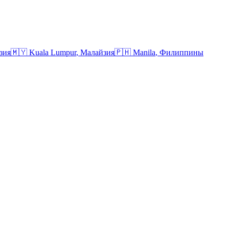
зия
🇲🇾
Kuala Lumpur
,
Малайзия
🇵🇭
Manila
,
Филиппины