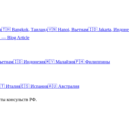
я
🇹🇭
Bangkok
,
Таиланд
🇻🇳
Hanoi
,
Вьетнам
🇮🇩
Jakarta
,
Индоне
a — Blog Article
ьетнам
🇮🇩
Индонезия
🇲🇾
Малайзия
🇵🇭
Филиппины
🇹
Италия
🇪🇸
Испания
🇦🇺
Австралия
ты консульств РФ.