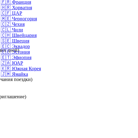
🇫🇷
Франция
🇭🇷
Хорватия
🇨🇫
ЦАР
🇲🇪
Черногория
🇨🇿
Чехия
🇨🇱
Чили
🇨🇭
Швейцария
🇸🇪
Швеция
🇪🇨
Эквадор
чих дней)
🇪🇪
Эстония
🇪🇹
Эфиопия
🇿🇦
ЮАР
🇰🇷
Южная Корея
🇯🇲
Ямайка
нчания поездки)
приглашение)