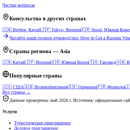
Частые вопросы
Консульства в других странах
🇨🇳
Beijing
,
Китай
🇯🇵
Tokyo
,
Япония
🇰🇷
Seoul
,
Южная Коре
Читайте наше полное руководство
: How to Get a Russian Vis
Страны региона
—
Asia
🇨🇳
Китай
🇯🇵
Япония
🇰🇷
Южная Корея
🇹🇭
Таиланд
🇻🇳
В
Популярные страны
🇺🇸
США
🇬🇧
Великобритания
🇩🇪
Германия
🇫🇷
Франция
🇮
Все страны →
Данные проверены: май 2026 г. Источник: официальные сай
Услуги
Туристическое приглашение
Деловое приглашение