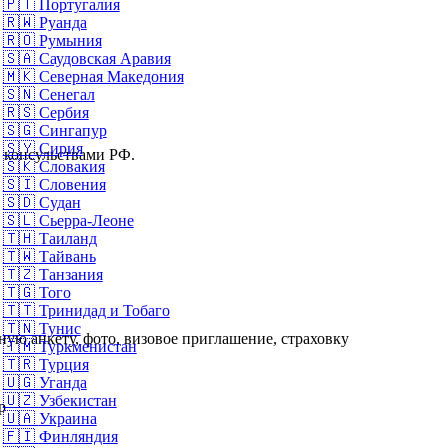
🇵🇹
Португалия
🇷🇼
Руанда
🇷🇴
Румыния
🇸🇦
Саудовская Аравия
🇲🇰
Северная Македония
🇸🇳
Сенегал
🇷🇸
Сербия
🇸🇬
Сингапур
🇸🇾
Сирия
и консульствами РФ.
🇸🇰
Словакия
🇸🇮
Словения
🇸🇩
Судан
🇸🇱
Сьерра-Леоне
🇹🇭
Таиланд
🇹🇼
Тайвань
🇹🇿
Танзания
🇹🇬
Того
🇹🇹
Тринидад и Тобаго
🇹🇳
Тунис
ую анкету, фото, визовое приглашение, страховку
🇹🇲
Туркменистан
🇹🇷
Турция
🇺🇬
Уганда
🇺🇿
Узбекистан
р
🇺🇦
Украина
🇫🇮
Финляндия