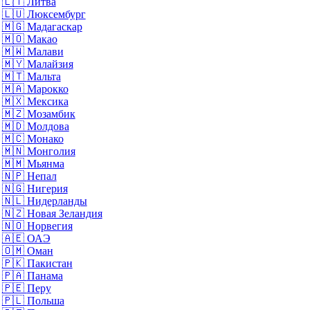
🇱🇹
Литва
🇱🇺
Люксембург
🇲🇬
Мадагаскар
🇲🇴
Макао
🇲🇼
Малави
🇲🇾
Малайзия
🇲🇹
Мальта
🇲🇦
Марокко
🇲🇽
Мексика
🇲🇿
Мозамбик
🇲🇩
Молдова
🇲🇨
Монако
🇲🇳
Монголия
🇲🇲
Мьянма
🇳🇵
Непал
🇳🇬
Нигерия
🇳🇱
Нидерланды
🇳🇿
Новая Зеландия
🇳🇴
Норвегия
🇦🇪
ОАЭ
🇴🇲
Оман
🇵🇰
Пакистан
🇵🇦
Панама
🇵🇪
Перу
🇵🇱
Польша