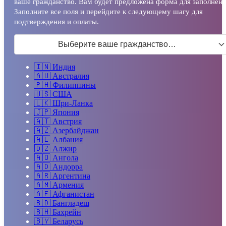
ваше гражданство. Вам будет предложена форма для заполнени
Заполните все поля и перейдите к следующему шагу для
подтверждения и оплаты.
Выберите ваше гражданство…
🇮🇳
Индия
🇦🇺
Австралия
🇵🇭
Филиппины
🇺🇸
США
🇱🇰
Шри-Ланка
🇯🇵
Япония
🇦🇹
Австрия
🇦🇿
Азербайджан
🇦🇱
Албания
🇩🇿
Алжир
🇦🇴
Ангола
🇦🇩
Андорра
🇦🇷
Аргентина
🇦🇲
Армения
🇦🇫
Афганистан
🇧🇩
Бангладеш
🇧🇭
Бахрейн
🇧🇾
Беларусь