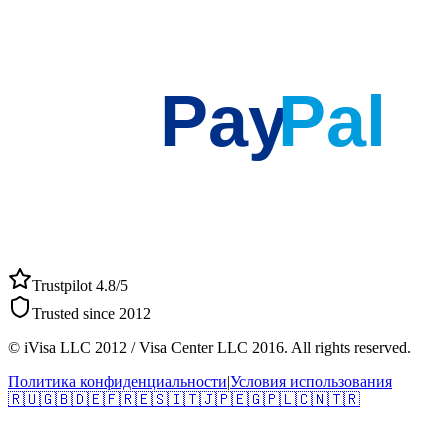
Pay
Pal
Trustpilot 4.8/5
Trusted since 2012
© iVisa LLC 2012 / Visa Center LLC 2016. All rights reserved.
Политика конфиденциальности
|
Условия использования
🇷🇺
🇬🇧
🇩🇪
🇫🇷
🇪🇸
🇮🇹
🇯🇵
🇪🇬
🇵🇱
🇨🇳
🇹🇷