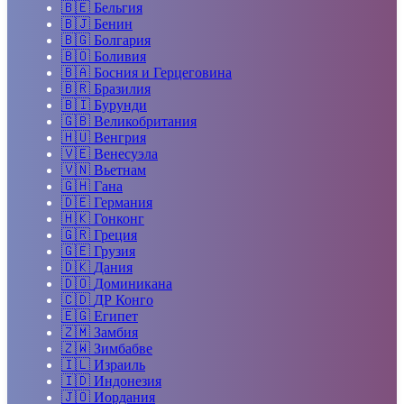
🇧🇪
Бельгия
🇧🇯
Бенин
🇧🇬
Болгария
🇧🇴
Боливия
🇧🇦
Босния и Герцеговина
🇧🇷
Бразилия
🇧🇮
Бурунди
🇬🇧
Великобритания
🇭🇺
Венгрия
🇻🇪
Венесуэла
🇻🇳
Вьетнам
🇬🇭
Гана
🇩🇪
Германия
🇭🇰
Гонконг
🇬🇷
Греция
🇬🇪
Грузия
🇩🇰
Дания
🇩🇴
Доминикана
🇨🇩
ДР Конго
🇪🇬
Египет
🇿🇲
Замбия
🇿🇼
Зимбабве
🇮🇱
Израиль
🇮🇩
Индонезия
🇯🇴
Иордания