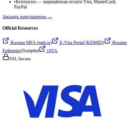
•
Безопасно
— защищённая оплата Visa, MasterCard,
PayPal
Заказать приглашение →
Official Resources
Russian MFA (mid.ru)
E-Visa Portal (KDMID)
Russian
Embassies
Trustpilot
IATA
SSL Secure