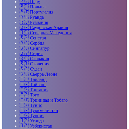
🇵🇪
Перу
🇵🇱
Польша
🇵🇹
Португалия
🇷🇼
Руанда
🇷🇴
Румыния
🇸🇦
Саудовская Аравия
🇲🇰
Северная Македония
🇸🇳
Сенегал
🇷🇸
Сербия
🇸🇬
Сингапур
🇸🇾
Сирия
🇸🇰
Словакия
🇸🇮
Словения
🇸🇩
Судан
🇸🇱
Сьерра-Леоне
🇹🇭
Таиланд
🇹🇼
Тайвань
🇹🇿
Танзания
🇹🇬
Того
🇹🇹
Тринидад и Тобаго
🇹🇳
Тунис
🇹🇲
Туркменистан
🇹🇷
Турция
🇺🇬
Уганда
🇺🇿
Узбекистан