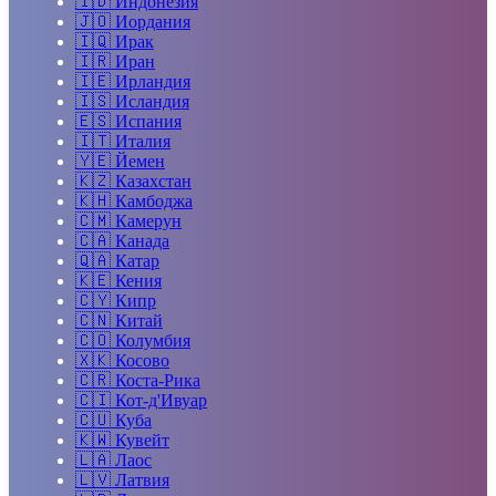
🇮🇩
Индонезия
🇯🇴
Иордания
🇮🇶
Ирак
🇮🇷
Иран
🇮🇪
Ирландия
🇮🇸
Исландия
🇪🇸
Испания
🇮🇹
Италия
🇾🇪
Йемен
🇰🇿
Казахстан
🇰🇭
Камбоджа
🇨🇲
Камерун
🇨🇦
Канада
🇶🇦
Катар
🇰🇪
Кения
🇨🇾
Кипр
🇨🇳
Китай
🇨🇴
Колумбия
🇽🇰
Косово
🇨🇷
Коста-Рика
🇨🇮
Кот-д'Ивуар
🇨🇺
Куба
🇰🇼
Кувейт
🇱🇦
Лаос
🇱🇻
Латвия