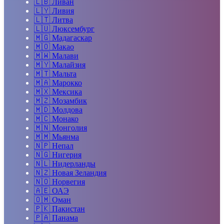
🇱🇧
Ливан
🇱🇾
Ливия
🇱🇹
Литва
🇱🇺
Люксембург
🇲🇬
Мадагаскар
🇲🇴
Макао
🇲🇼
Малави
🇲🇾
Малайзия
🇲🇹
Мальта
🇲🇦
Марокко
🇲🇽
Мексика
🇲🇿
Мозамбик
🇲🇩
Молдова
🇲🇨
Монако
🇲🇳
Монголия
🇲🇲
Мьянма
🇳🇵
Непал
🇳🇬
Нигерия
🇳🇱
Нидерланды
🇳🇿
Новая Зеландия
🇳🇴
Норвегия
🇦🇪
ОАЭ
🇴🇲
Оман
🇵🇰
Пакистан
🇵🇦
Панама