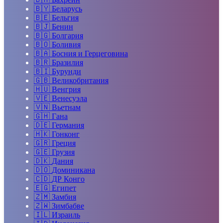
🇧🇾
Беларусь
🇧🇪
Бельгия
🇧🇯
Бенин
🇧🇬
Болгария
🇧🇴
Боливия
🇧🇦
Босния и Герцеговина
🇧🇷
Бразилия
🇧🇮
Бурунди
🇬🇧
Великобритания
🇭🇺
Венгрия
🇻🇪
Венесуэла
🇻🇳
Вьетнам
🇬🇭
Гана
🇩🇪
Германия
🇭🇰
Гонконг
🇬🇷
Греция
🇬🇪
Грузия
🇩🇰
Дания
🇩🇴
Доминикана
🇨🇩
ДР Конго
🇪🇬
Египет
🇿🇲
Замбия
🇿🇼
Зимбабве
🇮🇱
Израиль