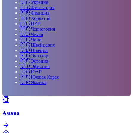
🇺🇦
Украина
🇫🇮
Финляндия
🇫🇷
Франция
🇭🇷
Хорватия
🇨🇫
ЦАР
🇲🇪
Черногория
🇨🇿
Чехия
🇨🇱
Чили
🇨🇭
Швейцария
🇸🇪
Швеция
🇪🇨
Эквадор
🇪🇪
Эстония
🇪🇹
Эфиопия
🇿🇦
ЮАР
🇰🇷
Южная Корея
🇯🇲
Ямайка
Astana