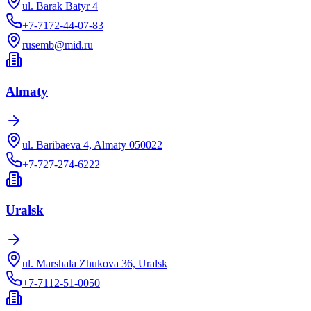
ul. Barak Batyr 4
+7-7172-44-07-83
rusemb@mid.ru
Almaty
ul. Baribaeva 4, Almaty 050022
+7-727-274-6222
Uralsk
ul. Marshala Zhukova 36, Uralsk
+7-7112-51-0050