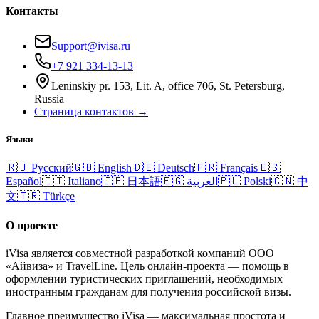
Контакты
Support@ivisa.ru
+7 921 334-13-13
Leninskiy pr. 153, Lit. A, office 706, St. Petersburg,
Russia
Страница контактов →
Языки
🇷🇺
Русский
🇬🇧
English
🇩🇪
Deutsch
🇫🇷
Français
🇪🇸
Español
🇮🇹
Italiano
🇯🇵
日本語
🇪🇬
العربية
🇵🇱
Polski
🇨🇳
中
文
🇹🇷
Türkçe
О проекте
iVisa является совместной разработкой компаний ООО
«Айвиза» и TravelLine. Цель онлайн-проекта — помощь в
оформлении туристических приглашений, необходимых
иностранным гражданам для получения российской визы.
Главное преимущество iVisa — максимальная простота и