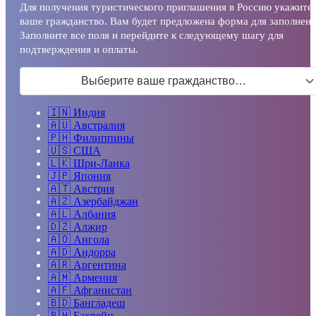
Для получения туристического приглашения в Россию укажите
ваше гражданство. Вам будет предложена форма для заполнени
Заполните все поля и перейдите к следующему шагу для
подтверждения и оплаты.
Выберите ваше гражданство…
🇮🇳
Индия
🇦🇺
Австралия
🇵🇭
Филиппины
🇺🇸
США
🇱🇰
Шри-Ланка
🇯🇵
Япония
🇦🇹
Австрия
🇦🇿
Азербайджан
🇦🇱
Албания
🇩🇿
Алжир
🇦🇴
Ангола
🇦🇩
Андорра
🇦🇷
Аргентина
🇦🇲
Армения
🇦🇫
Афганистан
🇧🇩
Бангладеш
🇧🇭
Бахрейн