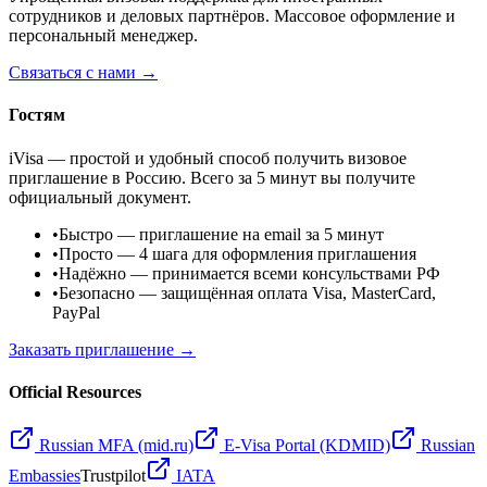
сотрудников и деловых партнёров. Массовое оформление и
персональный менеджер.
Связаться с нами →
Гостям
iVisa — простой и удобный способ получить визовое
приглашение в Россию. Всего за 5 минут вы получите
официальный документ.
•
Быстро
— приглашение на email за 5 минут
•
Просто
— 4 шага для оформления приглашения
•
Надёжно
— принимается всеми консульствами РФ
•
Безопасно
— защищённая оплата Visa, MasterCard,
PayPal
Заказать приглашение →
Official Resources
Russian MFA (mid.ru)
E-Visa Portal (KDMID)
Russian
Embassies
Trustpilot
IATA