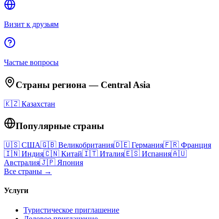
Визит к друзьям
Частые вопросы
Страны региона
—
Central Asia
🇰🇿
Казахстан
Популярные страны
🇺🇸
США
🇬🇧
Великобритания
🇩🇪
Германия
🇫🇷
Франция
🇮🇳
Индия
🇨🇳
Китай
🇮🇹
Италия
🇪🇸
Испания
🇦🇺
Австралия
🇯🇵
Япония
Все страны →
Услуги
Туристическое приглашение
Деловое приглашение