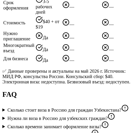
3-5
Срок
рабочих
—
—
оформления
дней
$40 + от
Стоимость
—
—
$19
Нужно
Да
—
—
приглашение
Многократный
Да
—
—
въезд
Для бизнеса
Да
—
—
✅ Данные проверены и актуальны на май 2026 г. Источник:
МИД РФ, консульства России. Консульский сбор: $40.
Электронная виза: недоступна. Безвизовый въезд: недоступен.
FAQ
Сколько стоит виза в Россию для граждан Узбекистана?
Нужна ли виза в Россию для узбекских граждан?
Сколько времени занимает оформление визы?