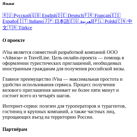
Языки
🇷🇺
Русский
🇬🇧
English
🇩🇪
Deutsch
🇫🇷
Français
🇪🇸
Español
🇮🇹
Italiano
🇯🇵
日本語
🇪🇬
العربية
🇵🇱
Polski
🇨🇳
中
文
🇹🇷
Türkçe
О проекте
iVisa является совместной разработкой компаний ООО
«Айвиза» и TravelLine. Цель онлайн-проекта — помощь в
оформлении туристических приглашений, необходимых
иностранным гражданам для получения российской визы.
Главное преимущество iVisa — максимальная простота и
удобство использования сервиса. Процесс получения
визового приглашения занимает не более пяти минут и
состоит всего из четырёх шагов.
Интернет-сервис полезен для туроператоров и турагентов,
гостиниц и крупных компаний, а также частных лиц,
упрощающих въезд на территорию России.
Партнёрам