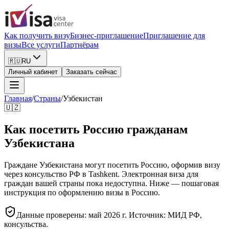
Как получить визу
Бизнес-приглашение
Приглашение для
визы
Все услуги
Партнёрам
🇷🇺
RU
Личный кабинет
Заказать сейчас
Главная
/
Страны
/
Узбекистан
🇺🇿
Как посетить Россию гражданам
Узбекистана
Граждане Узбекистана могут посетить Россию, оформив визу
через консульство РФ в Tashkent. Электронная виза для
граждан вашей страны пока недоступна. Ниже — пошаговая
инструкция по оформлению визы в Россию.
Данные проверены: май 2026 г. Источник: МИД РФ,
консульства.