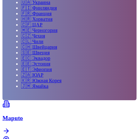
🇺🇦
Украина
🇫🇮
Финляндия
🇫🇷
Франция
🇭🇷
Хорватия
🇨🇫
ЦАР
🇲🇪
Черногория
🇨🇿
Чехия
🇨🇱
Чили
🇨🇭
Швейцария
🇸🇪
Швеция
🇪🇨
Эквадор
🇪🇪
Эстония
🇪🇹
Эфиопия
🇿🇦
ЮАР
🇰🇷
Южная Корея
🇯🇲
Ямайка
Maputo