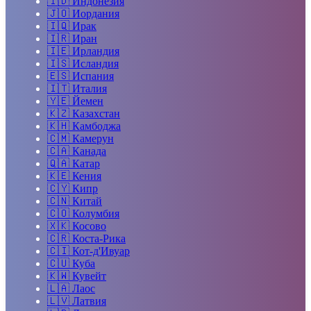
🇮🇩
Индонезия
🇯🇴
Иордания
🇮🇶
Ирак
🇮🇷
Иран
🇮🇪
Ирландия
🇮🇸
Исландия
🇪🇸
Испания
🇮🇹
Италия
🇾🇪
Йемен
🇰🇿
Казахстан
🇰🇭
Камбоджа
🇨🇲
Камерун
🇨🇦
Канада
🇶🇦
Катар
🇰🇪
Кения
🇨🇾
Кипр
🇨🇳
Китай
🇨🇴
Колумбия
🇽🇰
Косово
🇨🇷
Коста-Рика
🇨🇮
Кот-д'Ивуар
🇨🇺
Куба
🇰🇼
Кувейт
🇱🇦
Лаос
🇱🇻
Латвия