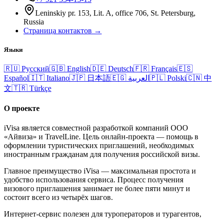
Leninskiy pr. 153, Lit. A, office 706, St. Petersburg,
Russia
Страница контактов →
Языки
🇷🇺
Русский
🇬🇧
English
🇩🇪
Deutsch
🇫🇷
Français
🇪🇸
Español
🇮🇹
Italiano
🇯🇵
日本語
🇪🇬
العربية
🇵🇱
Polski
🇨🇳
中
文
🇹🇷
Türkçe
О проекте
iVisa является совместной разработкой компаний ООО
«Айвиза» и TravelLine. Цель онлайн-проекта — помощь в
оформлении туристических приглашений, необходимых
иностранным гражданам для получения российской визы.
Главное преимущество iVisa — максимальная простота и
удобство использования сервиса. Процесс получения
визового приглашения занимает не более пяти минут и
состоит всего из четырёх шагов.
Интернет-сервис полезен для туроператоров и турагентов,