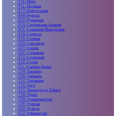
🇵🇪
Перу
🇵🇱
Польша
🇵🇹
Португалия
🇷🇼
Руанда
🇷🇴
Румыния
🇸🇦
Саудовская Аравия
🇲🇰
Северная Македония
🇸🇳
Сенегал
🇷🇸
Сербия
🇸🇬
Сингапур
🇸🇾
Сирия
🇸🇰
Словакия
🇸🇮
Словения
🇸🇩
Судан
🇸🇱
Сьерра-Леоне
🇹🇭
Таиланд
🇹🇼
Тайвань
🇹🇿
Танзания
🇹🇬
Того
🇹🇹
Тринидад и Тобаго
🇹🇳
Тунис
🇹🇲
Туркменистан
🇹🇷
Турция
🇺🇬
Уганда
🇺🇿
Узбекистан