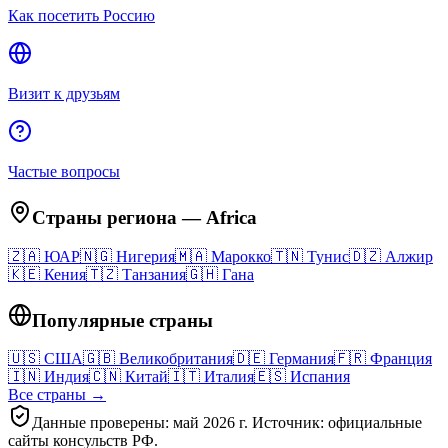
Как посетить Россию
Визит к друзьям
Частые вопросы
Страны региона
—
Africa
🇿🇦
ЮАР
🇳🇬
Нигерия
🇲🇦
Марокко
🇹🇳
Тунис
🇩🇿
Алжир
🇰🇪
Кения
🇹🇿
Танзания
🇬🇭
Гана
Популярные страны
🇺🇸
США
🇬🇧
Великобритания
🇩🇪
Германия
🇫🇷
Франция
🇮🇳
Индия
🇨🇳
Китай
🇮🇹
Италия
🇪🇸
Испания
Все страны →
Данные проверены: май 2026 г. Источник: официальные
сайты консульств РФ.