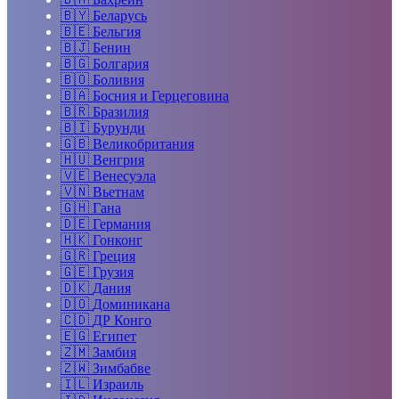
🇧🇾
Беларусь
🇧🇪
Бельгия
🇧🇯
Бенин
🇧🇬
Болгария
🇧🇴
Боливия
🇧🇦
Босния и Герцеговина
🇧🇷
Бразилия
🇧🇮
Бурунди
🇬🇧
Великобритания
🇭🇺
Венгрия
🇻🇪
Венесуэла
🇻🇳
Вьетнам
🇬🇭
Гана
🇩🇪
Германия
🇭🇰
Гонконг
🇬🇷
Греция
🇬🇪
Грузия
🇩🇰
Дания
🇩🇴
Доминикана
🇨🇩
ДР Конго
🇪🇬
Египет
🇿🇲
Замбия
🇿🇼
Зимбабве
🇮🇱
Израиль