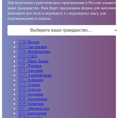
Для получения туристического приглашения в Россию укажите
ваше гражданство. Вам будет предложена форма для заполнени
Заполните все поля и перейдите к следующему шагу для
подтверждения и оплаты.
Выберите ваше гражданство…
🇮🇳
Индия
🇦🇺
Австралия
🇵🇭
Филиппины
🇺🇸
США
🇱🇰
Шри-Ланка
🇯🇵
Япония
🇦🇹
Австрия
🇦🇿
Азербайджан
🇦🇱
Албания
🇩🇿
Алжир
🇦🇴
Ангола
🇦🇩
Андорра
🇦🇷
Аргентина
🇦🇲
Армения
🇦🇫
Афганистан
🇧🇩
Бангладеш
🇧🇭
Бахрейн