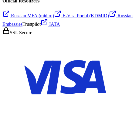
Official Resources
Russian MFA (mid.ru)
E-Visa Portal (KDMID)
Russian
Embassies
Trustpilot
IATA
SSL Secure