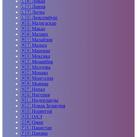
🇱🇧
Ливан
🇱🇾
Ливия
🇱🇹
Литва
🇱🇺
Люксембург
🇲🇬
Мадагаскар
🇲🇴
Макао
🇲🇼
Малави
🇲🇾
Малайзия
🇲🇹
Мальта
🇲🇦
Марокко
🇲🇽
Мексика
🇲🇿
Мозамбик
🇲🇩
Молдова
🇲🇨
Монако
🇲🇳
Монголия
🇲🇲
Мьянма
🇳🇵
Непал
🇳🇬
Нигерия
🇳🇱
Нидерланды
🇳🇿
Новая Зеландия
🇳🇴
Норвегия
🇦🇪
ОАЭ
🇴🇲
Оман
🇵🇰
Пакистан
🇵🇦
Панама