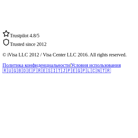
Trustpilot 4.8/5
Trusted since 2012
© iVisa LLC 2012 / Visa Center LLC 2016. All rights reserved.
Политика конфиденциальности
|
Условия использования
🇷🇺
🇬🇧
🇩🇪
🇫🇷
🇪🇸
🇮🇹
🇯🇵
🇪🇬
🇵🇱
🇨🇳
🇹🇷