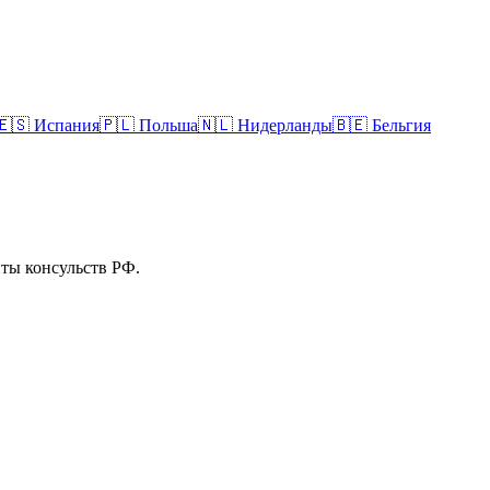
🇪🇸
Испания
🇵🇱
Польша
🇳🇱
Нидерланды
🇧🇪
Бельгия
ты консульств РФ.