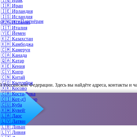
🇮🇶
Ирак
🇮🇷
Иран
🇮🇪
Ирландия
🇮🇸
Исландия
се услуги
Партнёрам
🇪🇸
Испания
🇮🇹
Италия
🇾🇪
Йемен
🇰🇿
Казахстан
🇰🇭
Камбоджа
🇨🇲
Камерун
🇨🇦
Канада
🇶🇦
Катар
🇰🇪
Кения
🇨🇾
Кипр
🇨🇳
Китай
🇨🇴
Колумбия
Российской Федерации. Здесь вы найдёте адреса, контакты и ча
🇽🇰
Косово
🇨🇷
Коста-Рика
🇨🇮
Кот-д'Ивуар
🇨🇺
Куба
о
🇰🇼
Кувейт
🇱🇦
Лаос
🇱🇻
Латвия
🇱🇧
Ливан
🇱🇾
Ливия