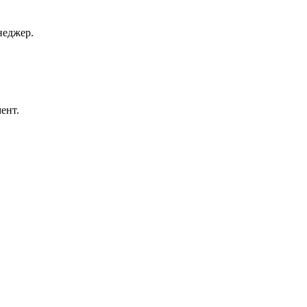
неджер.
ент.