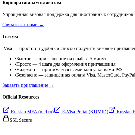
Корпоративным клиентам
Упрощённая визовая поддержка для иностранных сотрудников 
Связаться с нами →
Гостям
iVisa — простой и удобный способ получить визовое приглаше
•
Быстро
— приглашение на email за 5 минут
•
Просто
— 4 шага для оформления приглашения
•
Надёжно
— принимается всеми консульствами РФ
•
Безопасно
— защищённая оплата Visa, MasterCard, PayPa
Заказать приглашение →
Official Resources
Russian MFA (mid.ru)
E-Visa Portal (KDMID)
Russian 
SSL Secure