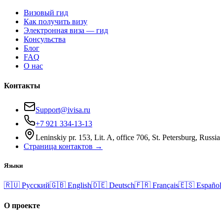
Визовый гид
Как получить визу
Электронная виза — гид
Консульства
Блог
FAQ
О нас
Контакты
Support@ivisa.ru
+7 921 334-13-13
Leninskiy pr. 153, Lit. A, office 706, St. Petersburg, Russia
Страница контактов →
Языки
🇷🇺
Русский
🇬🇧
English
🇩🇪
Deutsch
🇫🇷
Français
🇪🇸
Españo
О проекте