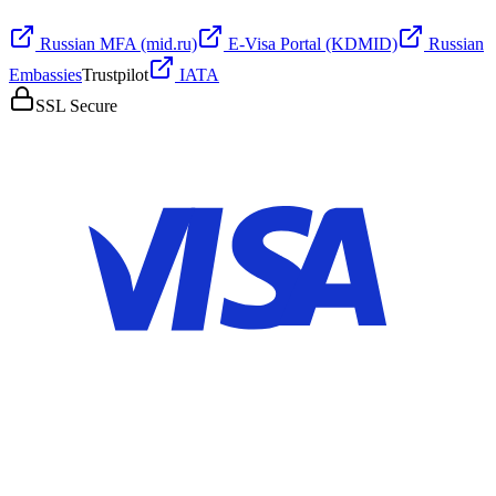
Russian MFA (mid.ru)
E-Visa Portal (KDMID)
Russian
Embassies
Trustpilot
IATA
SSL Secure