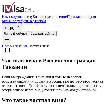
Как получить визу
Бизнес-приглашение
Приглашение для
визы
Все услуги
Партнёрам
🇷🇺
RU
Личный кабинет
Заказать сейчас
Home
/
Танзания
/
Частная виза
🇹🇿
Частная виза в Россию для граждан
Танзании
Если вы гражданин Танзании и хотите навестить
родственников или друзей в России, вам потребуется частная
(гостевая) виза. Для её получения необходимо приглашение,
оформленное через МВД России принимающей стороной.
Что такое частная виза?