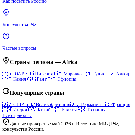
Как посетить Россию
Консульства РФ
Частые вопросы
Страны региона
—
Africa
🇿🇦
ЮАР
🇳🇬
Нигерия
🇲🇦
Марокко
🇹🇳
Тунис
🇩🇿
Алжир
🇰🇪
Кения
🇬🇭
Гана
🇪🇹
Эфиопия
Популярные страны
🇺🇸
США
🇬🇧
Великобритания
🇩🇪
Германия
🇫🇷
Франция
🇮🇳
Индия
🇨🇳
Китай
🇮🇹
Италия
🇪🇸
Испания
Все страны →
Данные проверены: май 2026 г. Источник: МИД РФ,
консульства России.