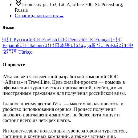
Leninskiy pr. 153, Lit. A, office 706, St. Petersburg,
Russia
Страница контактов →
Языки
🇷🇺
Русский
🇬🇧
English
🇩🇪
Deutsch
🇫🇷
Français
🇪🇸
Español
🇮🇹
Italiano
🇯🇵
日本語
🇪🇬
العربية
🇵🇱
Polski
🇨🇳
中
文
🇹🇷
Türkçe
О проекте
iVisa является совместной разработкой компаний ООО
«Айвиза» и TravelLine. Цель онлайн-проекта — помощь в
оформлении туристических приглашений, необходимых
иностранным гражданам для получения российской визы.
Главное преимущество iVisa — максимальная простота и
удобство использования сервиса. Процесс получения
визового приглашения занимает не более пяти минут и
состоит всего из четырёх шагов.
Интернет-сервис полезен для туроператоров и турагентов,
гостиниц и крупных компаний, а также частных лиц,