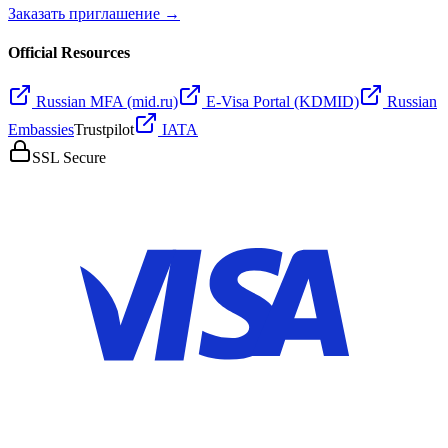
Заказать приглашение →
Official Resources
Russian MFA (mid.ru)
E-Visa Portal (KDMID)
Russian
Embassies
Trustpilot
IATA
SSL Secure