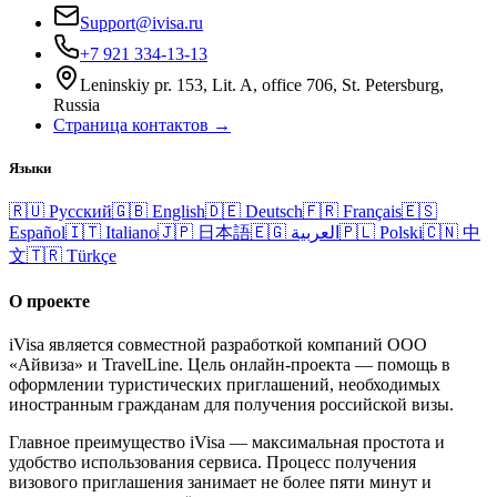
Support@ivisa.ru
+7 921 334-13-13
Leninskiy pr. 153, Lit. A, office 706, St. Petersburg,
Russia
Страница контактов →
Языки
🇷🇺
Русский
🇬🇧
English
🇩🇪
Deutsch
🇫🇷
Français
🇪🇸
Español
🇮🇹
Italiano
🇯🇵
日本語
🇪🇬
العربية
🇵🇱
Polski
🇨🇳
中
文
🇹🇷
Türkçe
О проекте
iVisa является совместной разработкой компаний ООО
«Айвиза» и TravelLine. Цель онлайн-проекта — помощь в
оформлении туристических приглашений, необходимых
иностранным гражданам для получения российской визы.
Главное преимущество iVisa — максимальная простота и
удобство использования сервиса. Процесс получения
визового приглашения занимает не более пяти минут и