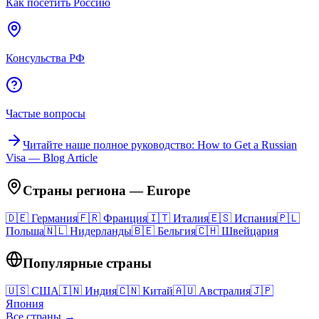
Как посетить Россию
Консульства РФ
Частые вопросы
Читайте наше полное руководство
: How to Get a Russian
Visa — Blog Article
Страны региона
—
Europe
🇩🇪
Германия
🇫🇷
Франция
🇮🇹
Италия
🇪🇸
Испания
🇵🇱
Польша
🇳🇱
Нидерланды
🇧🇪
Бельгия
🇨🇭
Швейцария
Популярные страны
🇺🇸
США
🇮🇳
Индия
🇨🇳
Китай
🇦🇺
Австралия
🇯🇵
Япония
Все страны →