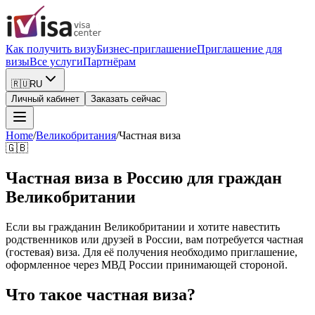
Как получить визу
Бизнес-приглашение
Приглашение для
визы
Все услуги
Партнёрам
🇷🇺
RU
Личный кабинет
Заказать сейчас
Home
/
Великобритания
/
Частная виза
🇬🇧
Частная виза в Россию для граждан
Великобритании
Если вы гражданин Великобритании и хотите навестить
родственников или друзей в России, вам потребуется частная
(гостевая) виза. Для её получения необходимо приглашение,
оформленное через МВД России принимающей стороной.
Что такое частная виза?