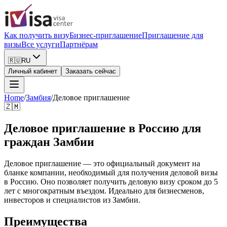
Как получить визу
Бизнес-приглашение
Приглашение для
визы
Все услуги
Партнёрам
🇷🇺
RU
Личный кабинет
Заказать сейчас
Home
/
Замбия
/
Деловое приглашение
🇿🇲
Деловое приглашение в Россию для
граждан Замбии
Деловое приглашение — это официальный документ на
бланке компании, необходимый для получения деловой визы
в Россию. Оно позволяет получить деловую визу сроком до 5
лет с многократным въездом. Идеально для бизнесменов,
инвесторов и специалистов из Замбии.
Преимущества