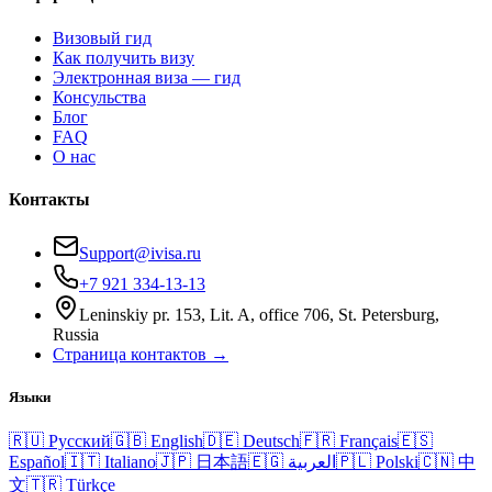
Визовый гид
Как получить визу
Электронная виза — гид
Консульства
Блог
FAQ
О нас
Контакты
Support@ivisa.ru
+7 921 334-13-13
Leninskiy pr. 153, Lit. A, office 706, St. Petersburg,
Russia
Страница контактов →
Языки
🇷🇺
Русский
🇬🇧
English
🇩🇪
Deutsch
🇫🇷
Français
🇪🇸
Español
🇮🇹
Italiano
🇯🇵
日本語
🇪🇬
العربية
🇵🇱
Polski
🇨🇳
中
文
🇹🇷
Türkçe