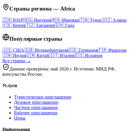
Страны региона
—
Africa
🇿🇦
ЮАР
🇳🇬
Нигерия
🇲🇦
Марокко
🇹🇳
Тунис
🇩🇿
Алжир
🇰🇪
Кения
🇹🇿
Танзания
🇬🇭
Гана
Популярные страны
🇺🇸
США
🇬🇧
Великобритания
🇩🇪
Германия
🇫🇷
Франция
🇮🇳
Индия
🇨🇳
Китай
🇮🇹
Италия
🇪🇸
Испания
Все страны →
Данные проверены: май 2026 г. Источник: МИД РФ,
консульства России.
Услуги
Туристическое приглашение
Деловое приглашение
Частное приглашение
Рабочее приглашение
Цены
Информация