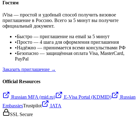
Гостям
iVisa — простой и удобный способ получить визовое
приглашение в Россию. Всего за 5 минут вы получите
официальный документ.
•
Быстро
— приглашение на email за 5 минут
•
Просто
— 4 шага для оформления приглашения
•
Надёжно
— принимается всеми консульствами РФ
•
Безопасно
— защищённая оплата Visa, MasterCard,
PayPal
Заказать приглашение →
Official Resources
Russian MFA (mid.ru)
E-Visa Portal (KDMID)
Russian
Embassies
Trustpilot
IATA
SSL Secure