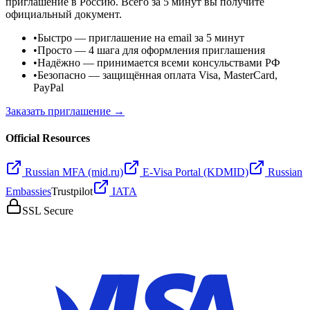
приглашение в Россию. Всего за 5 минут вы получите
официальный документ.
•
Быстро
— приглашение на email за 5 минут
•
Просто
— 4 шага для оформления приглашения
•
Надёжно
— принимается всеми консульствами РФ
•
Безопасно
— защищённая оплата Visa, MasterCard,
PayPal
Заказать приглашение →
Official Resources
Russian MFA (mid.ru)
E-Visa Portal (KDMID)
Russian
Embassies
Trustpilot
IATA
SSL Secure