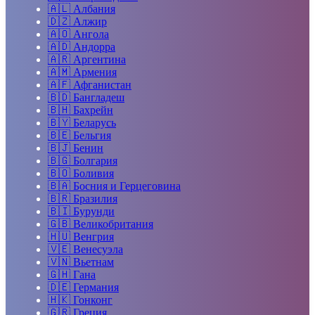
🇦🇱
Албания
🇩🇿
Алжир
🇦🇴
Ангола
🇦🇩
Андорра
🇦🇷
Аргентина
🇦🇲
Армения
🇦🇫
Афганистан
🇧🇩
Бангладеш
🇧🇭
Бахрейн
🇧🇾
Беларусь
🇧🇪
Бельгия
🇧🇯
Бенин
🇧🇬
Болгария
🇧🇴
Боливия
🇧🇦
Босния и Герцеговина
🇧🇷
Бразилия
🇧🇮
Бурунди
🇬🇧
Великобритания
🇭🇺
Венгрия
🇻🇪
Венесуэла
🇻🇳
Вьетнам
🇬🇭
Гана
🇩🇪
Германия
🇭🇰
Гонконг
🇬🇷
Греция