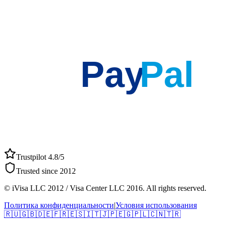
Pay
Pal
Trustpilot 4.8/5
Trusted since 2012
© iVisa LLC 2012 / Visa Center LLC 2016. All rights reserved.
Политика конфиденциальности
|
Условия использования
🇷🇺
🇬🇧
🇩🇪
🇫🇷
🇪🇸
🇮🇹
🇯🇵
🇪🇬
🇵🇱
🇨🇳
🇹🇷