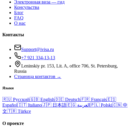
Электронная виза — гид
Консульства
Блог
FAQ
О нас
Контакты
Support@ivisa.ru
+7 921 334-13-13
Leninskiy pr. 153, Lit. A, office 706, St. Petersburg,
Russia
Страница контактов →
Языки
🇷🇺
Русский
🇬🇧
English
🇩🇪
Deutsch
🇫🇷
Français
🇪🇸
Español
🇮🇹
Italiano
🇯🇵
日本語
🇪🇬
العربية
🇵🇱
Polski
🇨🇳
中
文
🇹🇷
Türkçe
О проекте