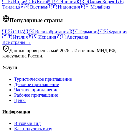
🇮🇳
Индия
🇨🇳
Китай
🇯🇵
Япония
🇰🇷
Южная Корея
🇹🇭
Таиланд
🇻🇳
Вьетнам
🇮🇩
Индонезия
🇲🇾
Малайзия
Популярные страны
🇺🇸
США
🇬🇧
Великобритания
🇩🇪
Германия
🇫🇷
Франция
🇮🇹
Италия
🇪🇸
Испания
🇦🇺
Австралия
Все страны →
Данные проверены: май 2026 г. Источник: МИД РФ,
консульства России.
Услуги
Туристическое приглашение
Деловое приглашение
Частное приглашение
Рабочее приглашение
Цены
Информация
Визовый гид
Как получить визу