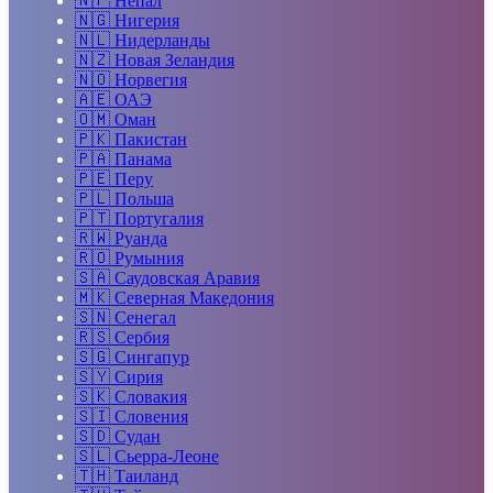
🇳🇵
Непал
🇳🇬
Нигерия
🇳🇱
Нидерланды
🇳🇿
Новая Зеландия
🇳🇴
Норвегия
🇦🇪
ОАЭ
🇴🇲
Оман
🇵🇰
Пакистан
🇵🇦
Панама
🇵🇪
Перу
🇵🇱
Польша
🇵🇹
Португалия
🇷🇼
Руанда
🇷🇴
Румыния
🇸🇦
Саудовская Аравия
🇲🇰
Северная Македония
🇸🇳
Сенегал
🇷🇸
Сербия
🇸🇬
Сингапур
🇸🇾
Сирия
🇸🇰
Словакия
🇸🇮
Словения
🇸🇩
Судан
🇸🇱
Сьерра-Леоне
🇹🇭
Таиланд