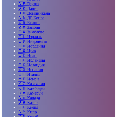
🇬🇪
Грузия
🇩🇰
Дания
🇩🇴
Доминикана
🇨🇩
ДР Конго
🇪🇬
Египет
🇿🇲
Замбия
🇿🇼
Зимбабве
🇮🇱
Израиль
🇮🇩
Индонезия
🇯🇴
Иордания
🇮🇶
Ирак
🇮🇷
Иран
🇮🇪
Ирландия
🇮🇸
Исландия
🇪🇸
Испания
🇮🇹
Италия
🇾🇪
Йемен
🇰🇿
Казахстан
🇰🇭
Камбоджа
🇨🇲
Камерун
🇨🇦
Канада
🇶🇦
Катар
🇰🇪
Кения
🇨🇾
Кипр
🇨🇳
Китай