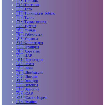
🇹🇼
Тайвань
🇹🇿
Танзания
🇹🇬
Того
🇹🇹
Тринидад и Тобаго
🇹🇳
Тунис
🇹🇲
Туркменистан
🇹🇷
Турция
🇺🇬
Уганда
🇺🇿
Узбекистан
🇺🇦
Украина
🇫🇮
Финляндия
🇫🇷
Франция
🇭🇷
Хорватия
🇨🇫
ЦАР
🇲🇪
Черногория
🇨🇿
Чехия
🇨🇱
Чили
🇨🇭
Швейцария
🇸🇪
Швеция
🇪🇨
Эквадор
🇪🇪
Эстония
🇪🇹
Эфиопия
🇿🇦
ЮАР
🇰🇷
Южная Корея
🇯🇲
Ямайка