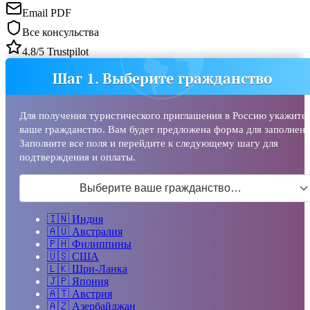
Email PDF
Все консульства
4.8/5 Trustpilot
Шаг 1. Выберите гражданство
Для получения туристического приглашения в Россию укажите
ваше гражданство. Вам будет предложена форма для заполнени
Заполните все поля и перейдите к следующему шагу для
подтверждения и оплаты.
Выберите ваше гражданство…
🇮🇳
Индия
🇦🇺
Австралия
🇵🇭
Филиппины
🇺🇸
США
🇱🇰
Шри-Ланка
🇯🇵
Япония
🇦🇹
Австрия
🇦🇿
Азербайджан