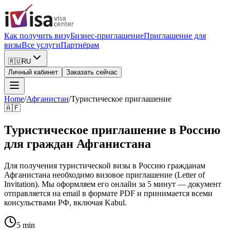
Как получить визу
Бизнес-приглашение
Приглашение для
визы
Все услуги
Партнёрам
🇷🇺
RU
Личный кабинет
Заказать сейчас
Home
/
Афганистан
/
Туристическое приглашение
🇦🇫
Туристическое приглашение в Россию
для граждан Афганистана
Для получения туристической визы в Россию гражданам
Афганистана необходимо визовое приглашение (Letter of
Invitation). Мы оформляем его онлайн за 5 минут — документ
отправляется на email в формате PDF и принимается всеми
консульствами РФ, включая Kabul.
5 min