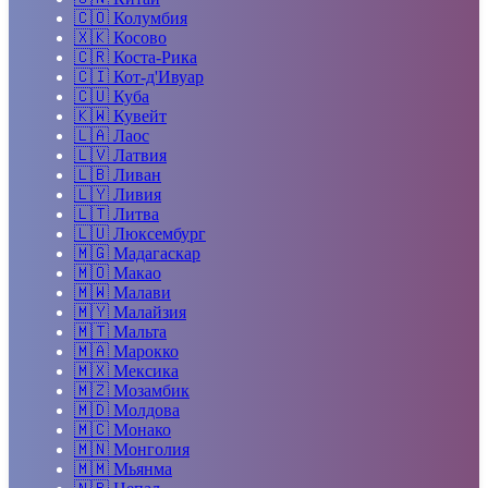
🇨🇴
Колумбия
🇽🇰
Косово
🇨🇷
Коста-Рика
🇨🇮
Кот-д'Ивуар
🇨🇺
Куба
🇰🇼
Кувейт
🇱🇦
Лаос
🇱🇻
Латвия
🇱🇧
Ливан
🇱🇾
Ливия
🇱🇹
Литва
🇱🇺
Люксембург
🇲🇬
Мадагаскар
🇲🇴
Макао
🇲🇼
Малави
🇲🇾
Малайзия
🇲🇹
Мальта
🇲🇦
Марокко
🇲🇽
Мексика
🇲🇿
Мозамбик
🇲🇩
Молдова
🇲🇨
Монако
🇲🇳
Монголия
🇲🇲
Мьянма