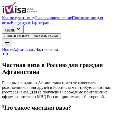
Как получить визу
Бизнес-приглашение
Приглашение для
визы
Все услуги
Партнёрам
🇷🇺
RU
Личный кабинет
Заказать сейчас
Home
/
Афганистан
/
Частная виза
🇦🇫
Частная виза в Россию для граждан
Афганистана
Если вы гражданин Афганистана и хотите навестить
родственников или друзей в России, вам потребуется частная
(гостевая) виза. Для её получения необходимо приглашение,
оформленное через МВД России принимающей стороной.
Что такое частная виза?