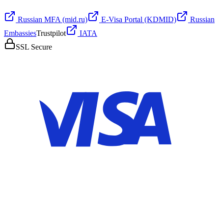
Russian MFA (mid.ru)
E-Visa Portal (KDMID)
Russian
Embassies
Trustpilot
IATA
SSL Secure