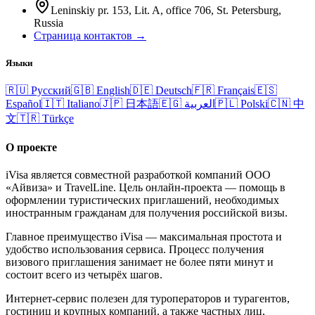
Leninskiy pr. 153, Lit. A, office 706, St. Petersburg,
Russia
Страница контактов →
Языки
🇷🇺
Русский
🇬🇧
English
🇩🇪
Deutsch
🇫🇷
Français
🇪🇸
Español
🇮🇹
Italiano
🇯🇵
日本語
🇪🇬
العربية
🇵🇱
Polski
🇨🇳
中
文
🇹🇷
Türkçe
О проекте
iVisa является совместной разработкой компаний ООО
«Айвиза» и TravelLine. Цель онлайн-проекта — помощь в
оформлении туристических приглашений, необходимых
иностранным гражданам для получения российской визы.
Главное преимущество iVisa — максимальная простота и
удобство использования сервиса. Процесс получения
визового приглашения занимает не более пяти минут и
состоит всего из четырёх шагов.
Интернет-сервис полезен для туроператоров и турагентов,
гостиниц и крупных компаний, а также частных лиц,