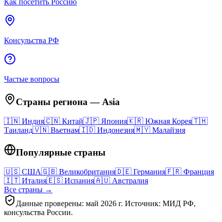
Как посетить Россию
Консульства РФ
Частые вопросы
Страны региона
—
Asia
🇮🇳
Индия
🇨🇳
Китай
🇯🇵
Япония
🇰🇷
Южная Корея
🇹🇭
Таиланд
🇻🇳
Вьетнам
🇮🇩
Индонезия
🇲🇾
Малайзия
Популярные страны
🇺🇸
США
🇬🇧
Великобритания
🇩🇪
Германия
🇫🇷
Франция
🇮🇹
Италия
🇪🇸
Испания
🇦🇺
Австралия
Все страны →
Данные проверены: май 2026 г. Источник: МИД РФ,
консульства России.