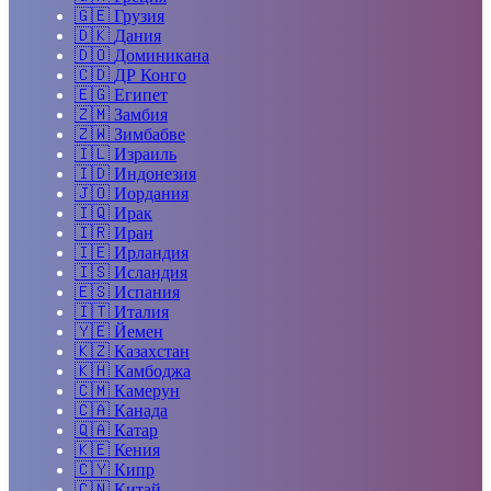
🇬🇪
Грузия
🇩🇰
Дания
🇩🇴
Доминикана
🇨🇩
ДР Конго
🇪🇬
Египет
🇿🇲
Замбия
🇿🇼
Зимбабве
🇮🇱
Израиль
🇮🇩
Индонезия
🇯🇴
Иордания
🇮🇶
Ирак
🇮🇷
Иран
🇮🇪
Ирландия
🇮🇸
Исландия
🇪🇸
Испания
🇮🇹
Италия
🇾🇪
Йемен
🇰🇿
Казахстан
🇰🇭
Камбоджа
🇨🇲
Камерун
🇨🇦
Канада
🇶🇦
Катар
🇰🇪
Кения
🇨🇾
Кипр
🇨🇳
Китай