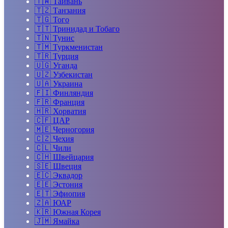
🇹🇼
Тайвань
🇹🇿
Танзания
🇹🇬
Того
🇹🇹
Тринидад и Тобаго
🇹🇳
Тунис
🇹🇲
Туркменистан
🇹🇷
Турция
🇺🇬
Уганда
🇺🇿
Узбекистан
🇺🇦
Украина
🇫🇮
Финляндия
🇫🇷
Франция
🇭🇷
Хорватия
🇨🇫
ЦАР
🇲🇪
Черногория
🇨🇿
Чехия
🇨🇱
Чили
🇨🇭
Швейцария
🇸🇪
Швеция
🇪🇨
Эквадор
🇪🇪
Эстония
🇪🇹
Эфиопия
🇿🇦
ЮАР
🇰🇷
Южная Корея
🇯🇲
Ямайка