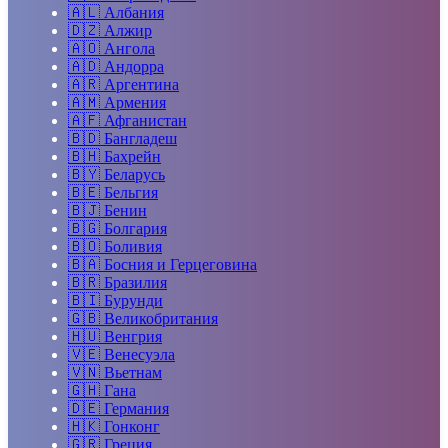
🇦🇱
Албания
🇩🇿
Алжир
🇦🇴
Ангола
🇦🇩
Андорра
🇦🇷
Аргентина
🇦🇲
Армения
🇦🇫
Афганистан
🇧🇩
Бангладеш
🇧🇭
Бахрейн
🇧🇾
Беларусь
🇧🇪
Бельгия
🇧🇯
Бенин
🇧🇬
Болгария
🇧🇴
Боливия
🇧🇦
Босния и Герцеговина
🇧🇷
Бразилия
🇧🇮
Бурунди
🇬🇧
Великобритания
🇭🇺
Венгрия
🇻🇪
Венесуэла
🇻🇳
Вьетнам
🇬🇭
Гана
🇩🇪
Германия
🇭🇰
Гонконг
🇬🇷
Греция