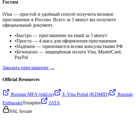
Гостям
iVisa — простой и удобный способ получить визовое
приглашение в Россию. Всего за 5 минут вы получите
официальный документ.
•
Быстро
— приглашение на email за 5 минут
•
Просто
— 4 шага для оформления приглашения
•
Надёжно
— принимается всеми консульствами РФ
•
Безопасно
— защищённая оплата Visa, MasterCard,
PayPal
Заказать приглашение →
Official Resources
Russian MFA (mid.ru)
E-Visa Portal (KDMID)
Russian
Embassies
Trustpilot
IATA
SSL Secure