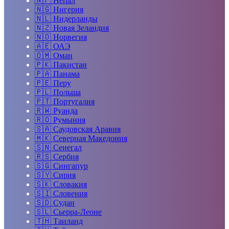
🇳🇵
Непал
🇳🇬
Нигерия
🇳🇱
Нидерланды
🇳🇿
Новая Зеландия
🇳🇴
Норвегия
🇦🇪
ОАЭ
🇴🇲
Оман
🇵🇰
Пакистан
🇵🇦
Панама
🇵🇪
Перу
🇵🇱
Польша
🇵🇹
Португалия
🇷🇼
Руанда
🇷🇴
Румыния
🇸🇦
Саудовская Аравия
🇲🇰
Северная Македония
🇸🇳
Сенегал
🇷🇸
Сербия
🇸🇬
Сингапур
🇸🇾
Сирия
🇸🇰
Словакия
🇸🇮
Словения
🇸🇩
Судан
🇸🇱
Сьерра-Леоне
🇹🇭
Таиланд