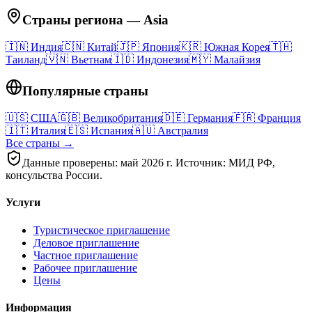
Страны региона
—
Asia
🇮🇳
Индия
🇨🇳
Китай
🇯🇵
Япония
🇰🇷
Южная Корея
🇹🇭
Таиланд
🇻🇳
Вьетнам
🇮🇩
Индонезия
🇲🇾
Малайзия
Популярные страны
🇺🇸
США
🇬🇧
Великобритания
🇩🇪
Германия
🇫🇷
Франция
🇮🇹
Италия
🇪🇸
Испания
🇦🇺
Австралия
Все страны →
Данные проверены: май 2026 г. Источник: МИД РФ,
консульства России.
Услуги
Туристическое приглашение
Деловое приглашение
Частное приглашение
Рабочее приглашение
Цены
Информация