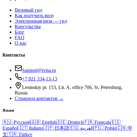
Визовый гид
Как получить визу
Электронная виза — гид
Консульства
Блог
FAQ
О нас
Контакты
Support@ivisa.ru
+7 921 334-13-13
Leninskiy pr. 153, Lit. A, office 706, St. Petersburg,
Russia
Страница контактов →
Языки
🇷🇺
Русский
🇬🇧
English
🇩🇪
Deutsch
🇫🇷
Français
🇪🇸
Español
🇮🇹
Italiano
🇯🇵
日本語
🇪🇬
العربية
🇵🇱
Polski
🇨🇳
中
文
🇹🇷
Türkçe