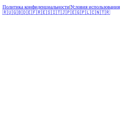
Политика конфиденциальности
|
Условия использования
🇷🇺
🇬🇧
🇩🇪
🇫🇷
🇪🇸
🇮🇹
🇯🇵
🇪🇬
🇵🇱
🇨🇳
🇹🇷