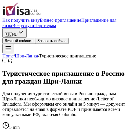
Как получить визу
Бизнес-приглашение
Приглашение для
визы
Все услуги
Партнёрам
🇷🇺
RU
Личный кабинет
Заказать сейчас
Home
/
Шри-Ланка
/
Туристическое приглашение
🇱🇰
Туристическое приглашение в Россию
для граждан Шри-Ланки
Для получения туристической визы в Россию гражданам
Шри-Ланки необходимо визовое приглашение (Letter of
Invitation). Мы оформляем его онлайн за 5 минут — документ
отправляется на email в формате PDF и принимается всеми
консульствами РФ, включая Colombo.
5 min