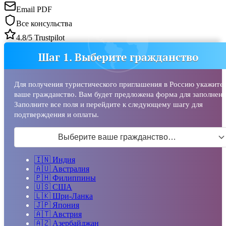
Email PDF
Все консульства
4.8/5 Trustpilot
Шаг 1. Выберите гражданство
Для получения туристического приглашения в Россию укажите
ваше гражданство. Вам будет предложена форма для заполнени
Заполните все поля и перейдите к следующему шагу для
подтверждения и оплаты.
Выберите ваше гражданство…
🇮🇳
Индия
🇦🇺
Австралия
🇵🇭
Филиппины
🇺🇸
США
🇱🇰
Шри-Ланка
🇯🇵
Япония
🇦🇹
Австрия
🇦🇿
Азербайджан