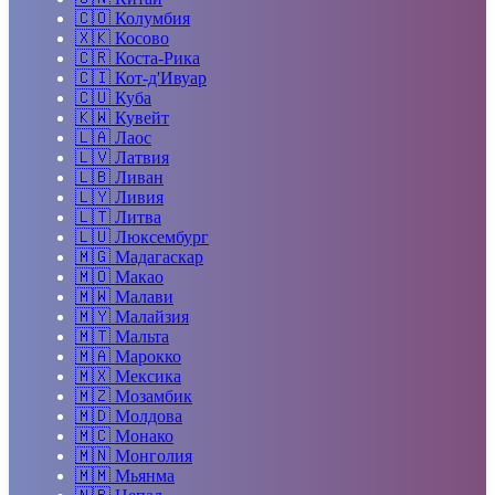
🇨🇴
Колумбия
🇽🇰
Косово
🇨🇷
Коста-Рика
🇨🇮
Кот-д'Ивуар
🇨🇺
Куба
🇰🇼
Кувейт
🇱🇦
Лаос
🇱🇻
Латвия
🇱🇧
Ливан
🇱🇾
Ливия
🇱🇹
Литва
🇱🇺
Люксембург
🇲🇬
Мадагаскар
🇲🇴
Макао
🇲🇼
Малави
🇲🇾
Малайзия
🇲🇹
Мальта
🇲🇦
Марокко
🇲🇽
Мексика
🇲🇿
Мозамбик
🇲🇩
Молдова
🇲🇨
Монако
🇲🇳
Монголия
🇲🇲
Мьянма