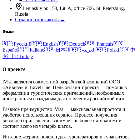
Leninskiy pr. 153, Lit. A, office 706, St. Petersburg,
Russia
Страница контактов →
Языки
🇷🇺
Русский
🇬🇧
English
🇩🇪
Deutsch
🇫🇷
Français
🇪🇸
Español
🇮🇹
Italiano
🇯🇵
日本語
🇪🇬
العربية
🇵🇱
Polski
🇨🇳
中
文
🇹🇷
Türkçe
О проекте
iVisa является совместной разработкой компаний ООО
«Айвиза» и TravelLine. Цель онлайн-проекта — помощь в
оформлении туристических приглашений, необходимых
иностранным гражданам для получения российской визы.
Главное преимущество iVisa — максимальная простота и
удобство использования сервиса. Процесс получения
визового приглашения занимает не более пяти минут и
состоит всего из четырёх шагов.
Интернет-сервис полезен для туроператоров и турагентов,