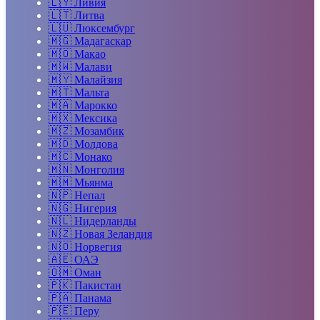
🇱🇾
Ливия
🇱🇹
Литва
🇱🇺
Люксембург
🇲🇬
Мадагаскар
🇲🇴
Макао
🇲🇼
Малави
🇲🇾
Малайзия
🇲🇹
Мальта
🇲🇦
Марокко
🇲🇽
Мексика
🇲🇿
Мозамбик
🇲🇩
Молдова
🇲🇨
Монако
🇲🇳
Монголия
🇲🇲
Мьянма
🇳🇵
Непал
🇳🇬
Нигерия
🇳🇱
Нидерланды
🇳🇿
Новая Зеландия
🇳🇴
Норвегия
🇦🇪
ОАЭ
🇴🇲
Оман
🇵🇰
Пакистан
🇵🇦
Панама
🇵🇪
Перу