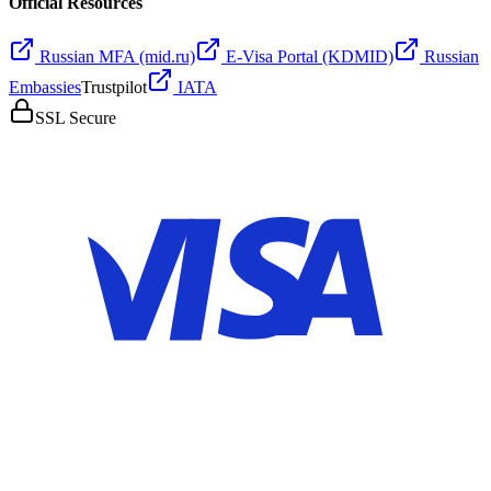
Official Resources
Russian MFA (mid.ru)
E-Visa Portal (KDMID)
Russian
Embassies
Trustpilot
IATA
SSL Secure