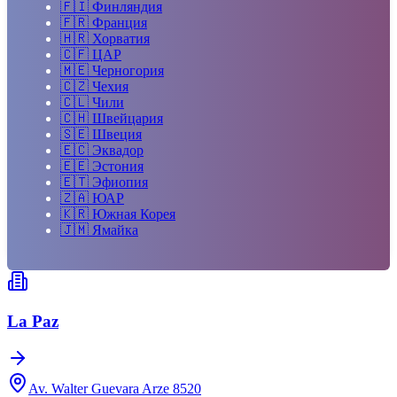
🇫🇮
Финляндия
🇫🇷
Франция
🇭🇷
Хорватия
🇨🇫
ЦАР
🇲🇪
Черногория
🇨🇿
Чехия
🇨🇱
Чили
🇨🇭
Швейцария
🇸🇪
Швеция
🇪🇨
Эквадор
🇪🇪
Эстония
🇪🇹
Эфиопия
🇿🇦
ЮАР
🇰🇷
Южная Корея
🇯🇲
Ямайка
La Paz
Av. Walter Guevara Arze 8520