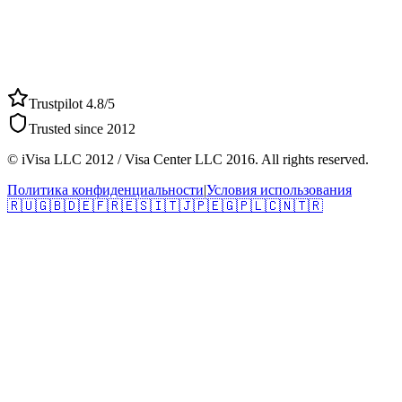
Trustpilot 4.8/5
Trusted since 2012
© iVisa LLC 2012 / Visa Center LLC 2016. All rights reserved.
Политика конфиденциальности
|
Условия использования
🇷🇺
🇬🇧
🇩🇪
🇫🇷
🇪🇸
🇮🇹
🇯🇵
🇪🇬
🇵🇱
🇨🇳
🇹🇷