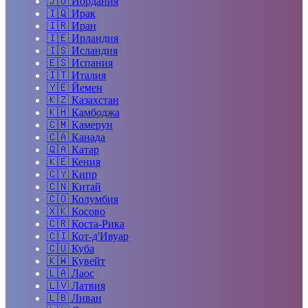
🇯🇴
Иордания
🇮🇶
Ирак
🇮🇷
Иран
🇮🇪
Ирландия
🇮🇸
Исландия
🇪🇸
Испания
🇮🇹
Италия
🇾🇪
Йемен
🇰🇿
Казахстан
🇰🇭
Камбоджа
🇨🇲
Камерун
🇨🇦
Канада
🇶🇦
Катар
🇰🇪
Кения
🇨🇾
Кипр
🇨🇳
Китай
🇨🇴
Колумбия
🇽🇰
Косово
🇨🇷
Коста-Рика
🇨🇮
Кот-д'Ивуар
🇨🇺
Куба
🇰🇼
Кувейт
🇱🇦
Лаос
🇱🇻
Латвия
🇱🇧
Ливан