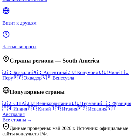
Визит к друзьям
Частые вопросы
Страны региона
—
South America
🇧🇷
Бразилия
🇦🇷
Аргентина
🇨🇴
Колумбия
🇨🇱
Чили
🇵🇪
Перу
🇪🇨
Эквадор
🇻🇪
Венесуэла
Популярные страны
🇺🇸
США
🇬🇧
Великобритания
🇩🇪
Германия
🇫🇷
Франция
🇮🇳
Индия
🇨🇳
Китай
🇮🇹
Италия
🇪🇸
Испания
🇦🇺
Австралия
Все страны →
Данные проверены: май 2026 г. Источник: официальные
сайты консульств РФ.