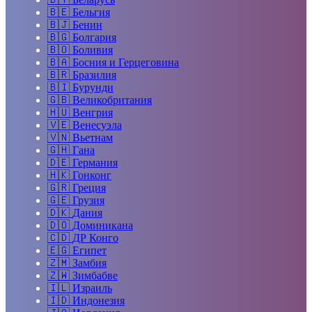
🇧🇪
Бельгия
🇧🇯
Бенин
🇧🇬
Болгария
🇧🇴
Боливия
🇧🇦
Босния и Герцеговина
🇧🇷
Бразилия
🇧🇮
Бурунди
🇬🇧
Великобритания
🇭🇺
Венгрия
🇻🇪
Венесуэла
🇻🇳
Вьетнам
🇬🇭
Гана
🇩🇪
Германия
🇭🇰
Гонконг
🇬🇷
Греция
🇬🇪
Грузия
🇩🇰
Дания
🇩🇴
Доминикана
🇨🇩
ДР Конго
🇪🇬
Египет
🇿🇲
Замбия
🇿🇼
Зимбабве
🇮🇱
Израиль
🇮🇩
Индонезия