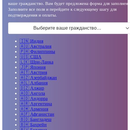
ваше гражданство. Вам будет предложена форма для заполнени
Заполните все поля и перейдите к следующему шагу для
подтверждения и оплаты.
Выберите ваше гражданство…
🇮🇳
Индия
🇦🇺
Австралия
🇵🇭
Филиппины
🇺🇸
США
🇱🇰
Шри-Ланка
🇯🇵
Япония
🇦🇹
Австрия
🇦🇿
Азербайджан
🇦🇱
Албания
🇩🇿
Алжир
🇦🇴
Ангола
🇦🇩
Андорра
🇦🇷
Аргентина
🇦🇲
Армения
🇦🇫
Афганистан
🇧🇩
Бангладеш
🇧🇭
Бахрейн
🇧🇾
Беларусь