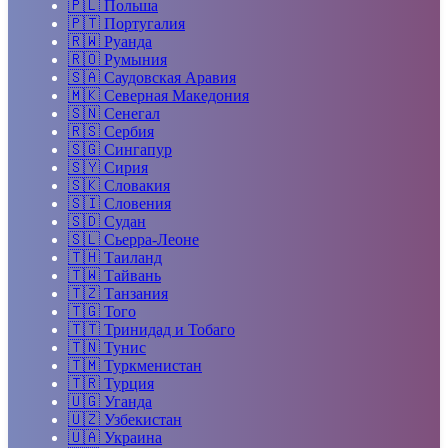
🇵🇱
Польша
🇵🇹
Португалия
🇷🇼
Руанда
🇷🇴
Румыния
🇸🇦
Саудовская Аравия
🇲🇰
Северная Македония
🇸🇳
Сенегал
🇷🇸
Сербия
🇸🇬
Сингапур
🇸🇾
Сирия
🇸🇰
Словакия
🇸🇮
Словения
🇸🇩
Судан
🇸🇱
Сьерра-Леоне
🇹🇭
Таиланд
🇹🇼
Тайвань
🇹🇿
Танзания
🇹🇬
Того
🇹🇹
Тринидад и Тобаго
🇹🇳
Тунис
🇹🇲
Туркменистан
🇹🇷
Турция
🇺🇬
Уганда
🇺🇿
Узбекистан
🇺🇦
Украина