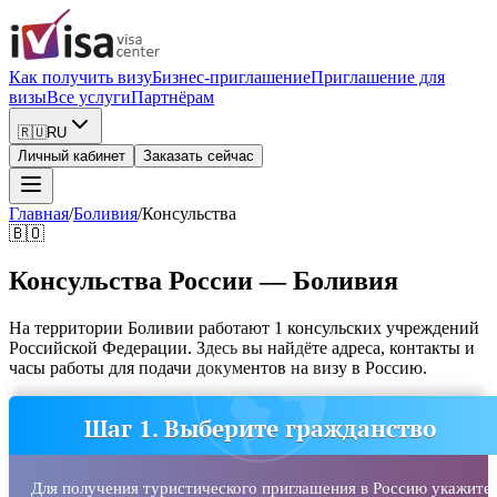
Как получить визу
Бизнес-приглашение
Приглашение для
визы
Все услуги
Партнёрам
🇷🇺
RU
Личный кабинет
Заказать сейчас
Главная
/
Боливия
/
Консульства
🇧🇴
Консульства России — Боливия
На территории Боливии работают 1 консульских учреждений
Российской Федерации. Здесь вы найдёте адреса, контакты и
часы работы для подачи документов на визу в Россию.
Шаг 1. Выберите гражданство
Для получения туристического приглашения в Россию укажите