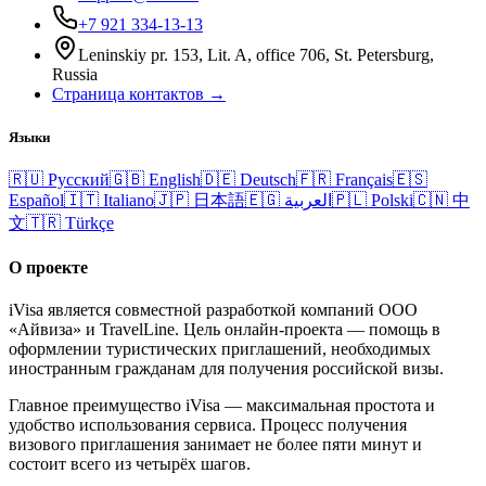
+7 921 334-13-13
Leninskiy pr. 153, Lit. A, office 706, St. Petersburg,
Russia
Страница контактов →
Языки
🇷🇺
Русский
🇬🇧
English
🇩🇪
Deutsch
🇫🇷
Français
🇪🇸
Español
🇮🇹
Italiano
🇯🇵
日本語
🇪🇬
العربية
🇵🇱
Polski
🇨🇳
中
文
🇹🇷
Türkçe
О проекте
iVisa является совместной разработкой компаний ООО
«Айвиза» и TravelLine. Цель онлайн-проекта — помощь в
оформлении туристических приглашений, необходимых
иностранным гражданам для получения российской визы.
Главное преимущество iVisa — максимальная простота и
удобство использования сервиса. Процесс получения
визового приглашения занимает не более пяти минут и
состоит всего из четырёх шагов.