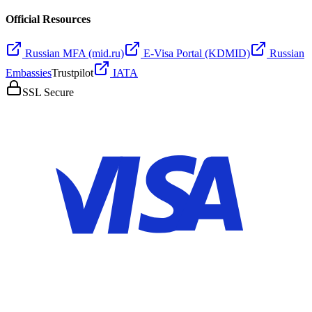
Official Resources
Russian MFA (mid.ru)
E-Visa Portal (KDMID)
Russian
Embassies
Trustpilot
IATA
SSL Secure