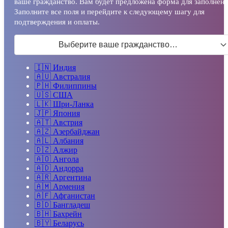
ваше гражданство. Вам будет предложена форма для заполнени
Заполните все поля и перейдите к следующему шагу для
подтверждения и оплаты.
Выберите ваше гражданство…
🇮🇳
Индия
🇦🇺
Австралия
🇵🇭
Филиппины
🇺🇸
США
🇱🇰
Шри-Ланка
🇯🇵
Япония
🇦🇹
Австрия
🇦🇿
Азербайджан
🇦🇱
Албания
🇩🇿
Алжир
🇦🇴
Ангола
🇦🇩
Андорра
🇦🇷
Аргентина
🇦🇲
Армения
🇦🇫
Афганистан
🇧🇩
Бангладеш
🇧🇭
Бахрейн
🇧🇾
Беларусь