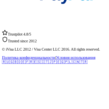
Trustpilot 4.8/5
Trusted since 2012
© iVisa LLC 2012 / Visa Center LLC 2016. All rights reserved.
Политика конфиденциальности
|
Условия использования
🇷🇺
🇬🇧
🇩🇪
🇫🇷
🇪🇸
🇮🇹
🇯🇵
🇪🇬
🇵🇱
🇨🇳
🇹🇷