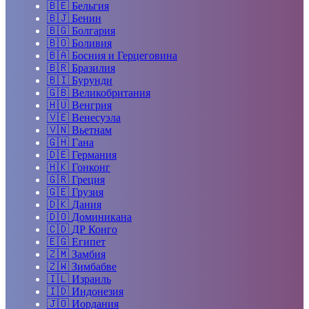
🇧🇪
Бельгия
🇧🇯
Бенин
🇧🇬
Болгария
🇧🇴
Боливия
🇧🇦
Босния и Герцеговина
🇧🇷
Бразилия
🇧🇮
Бурунди
🇬🇧
Великобритания
🇭🇺
Венгрия
🇻🇪
Венесуэла
🇻🇳
Вьетнам
🇬🇭
Гана
🇩🇪
Германия
🇭🇰
Гонконг
🇬🇷
Греция
🇬🇪
Грузия
🇩🇰
Дания
🇩🇴
Доминикана
🇨🇩
ДР Конго
🇪🇬
Египет
🇿🇲
Замбия
🇿🇼
Зимбабве
🇮🇱
Израиль
🇮🇩
Индонезия
🇯🇴
Иордания