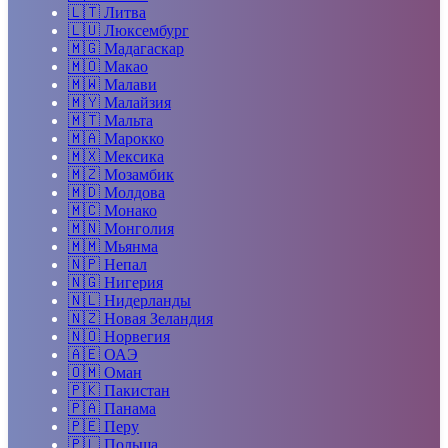
🇱🇹
Литва
🇱🇺
Люксембург
🇲🇬
Мадагаскар
🇲🇴
Макао
🇲🇼
Малави
🇲🇾
Малайзия
🇲🇹
Мальта
🇲🇦
Марокко
🇲🇽
Мексика
🇲🇿
Мозамбик
🇲🇩
Молдова
🇲🇨
Монако
🇲🇳
Монголия
🇲🇲
Мьянма
🇳🇵
Непал
🇳🇬
Нигерия
🇳🇱
Нидерланды
🇳🇿
Новая Зеландия
🇳🇴
Норвегия
🇦🇪
ОАЭ
🇴🇲
Оман
🇵🇰
Пакистан
🇵🇦
Панама
🇵🇪
Перу
🇵🇱
Польша