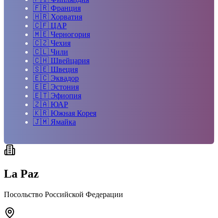
🇫🇷
Франция
🇭🇷
Хорватия
🇨🇫
ЦАР
🇲🇪
Черногория
🇨🇿
Чехия
🇨🇱
Чили
🇨🇭
Швейцария
🇸🇪
Швеция
🇪🇨
Эквадор
🇪🇪
Эстония
🇪🇹
Эфиопия
🇿🇦
ЮАР
🇰🇷
Южная Корея
🇯🇲
Ямайка
La Paz
Посольство Российской Федерации