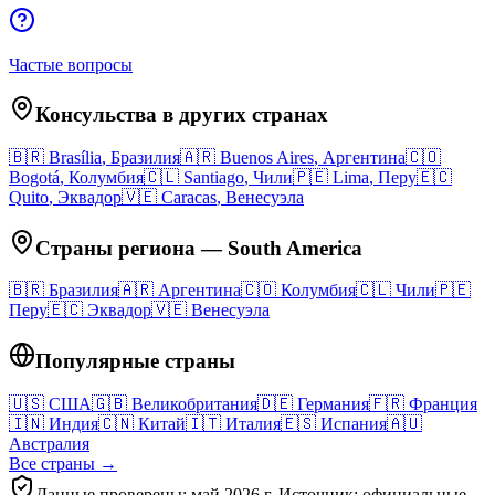
Частые вопросы
Консульства в других странах
🇧🇷
Brasília
,
Бразилия
🇦🇷
Buenos Aires
,
Аргентина
🇨🇴
Bogotá
,
Колумбия
🇨🇱
Santiago
,
Чили
🇵🇪
Lima
,
Перу
🇪🇨
Quito
,
Эквадор
🇻🇪
Caracas
,
Венесуэла
Страны региона
—
South America
🇧🇷
Бразилия
🇦🇷
Аргентина
🇨🇴
Колумбия
🇨🇱
Чили
🇵🇪
Перу
🇪🇨
Эквадор
🇻🇪
Венесуэла
Популярные страны
🇺🇸
США
🇬🇧
Великобритания
🇩🇪
Германия
🇫🇷
Франция
🇮🇳
Индия
🇨🇳
Китай
🇮🇹
Италия
🇪🇸
Испания
🇦🇺
Австралия
Все страны →
Данные проверены: май 2026 г. Источник: официальные