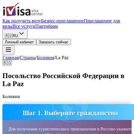
Как получить визу
Бизнес-приглашение
Приглашение для
визы
Все услуги
Партнёрам
🇷🇺
RU
Личный кабинет
Заказать сейчас
Главная
/
Страны
/
Боливия
/
La Paz
🇧🇴
Посольство Российской Федерации в
La Paz
Боливия
Шаг 1. Выберите гражданство
Для получения туристического приглашения в Россию укажите