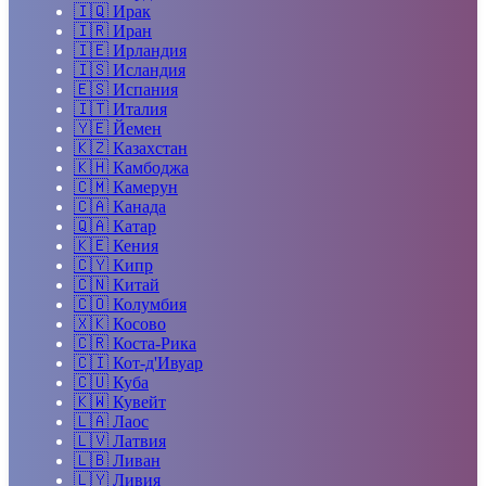
🇮🇶
Ирак
🇮🇷
Иран
🇮🇪
Ирландия
🇮🇸
Исландия
🇪🇸
Испания
🇮🇹
Италия
🇾🇪
Йемен
🇰🇿
Казахстан
🇰🇭
Камбоджа
🇨🇲
Камерун
🇨🇦
Канада
🇶🇦
Катар
🇰🇪
Кения
🇨🇾
Кипр
🇨🇳
Китай
🇨🇴
Колумбия
🇽🇰
Косово
🇨🇷
Коста-Рика
🇨🇮
Кот-д'Ивуар
🇨🇺
Куба
🇰🇼
Кувейт
🇱🇦
Лаос
🇱🇻
Латвия
🇱🇧
Ливан
🇱🇾
Ливия