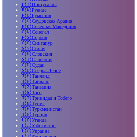
🇵🇹
Португалия
🇷🇼
Руанда
🇷🇴
Румыния
🇸🇦
Саудовская Аравия
🇲🇰
Северная Македония
🇸🇳
Сенегал
🇷🇸
Сербия
🇸🇬
Сингапур
🇸🇾
Сирия
🇸🇰
Словакия
🇸🇮
Словения
🇸🇩
Судан
🇸🇱
Сьерра-Леоне
🇹🇭
Таиланд
🇹🇼
Тайвань
🇹🇿
Танзания
🇹🇬
Того
🇹🇹
Тринидад и Тобаго
🇹🇳
Тунис
🇹🇲
Туркменистан
🇹🇷
Турция
🇺🇬
Уганда
🇺🇿
Узбекистан
🇺🇦
Украина
🇫🇮
Финляндия