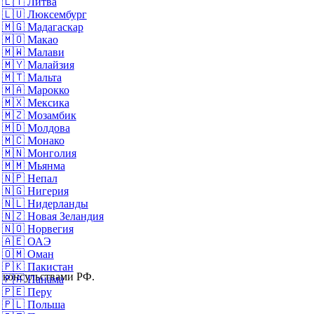
🇱🇹
Литва
🇱🇺
Люксембург
🇲🇬
Мадагаскар
🇲🇴
Макао
🇲🇼
Малави
🇲🇾
Малайзия
🇲🇹
Мальта
🇲🇦
Марокко
🇲🇽
Мексика
🇲🇿
Мозамбик
🇲🇩
Молдова
🇲🇨
Монако
🇲🇳
Монголия
🇲🇲
Мьянма
🇳🇵
Непал
🇳🇬
Нигерия
🇳🇱
Нидерланды
🇳🇿
Новая Зеландия
🇳🇴
Норвегия
🇦🇪
ОАЭ
🇴🇲
Оман
🇵🇰
Пакистан
и консульствами РФ.
🇵🇦
Панама
🇵🇪
Перу
🇵🇱
Польша