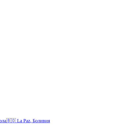
эла
🇧🇴
La Paz
,
Боливия