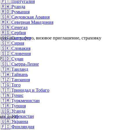
🇵🇹
Португалия
🇷🇼
Руанда
🇷🇴
Румыния
🇸🇦
Саудовская Аравия
🇲🇰
Северная Македония
🇸🇳
Сенегал
🇷🇸
Сербия
ую анкету, фото, визовое приглашение, страховку
🇸🇬
Сингапур
🇸🇾
Сирия
🇸🇰
Словакия
🇸🇮
Словения
р
🇸🇩
Судан
🇸🇱
Сьерра-Леоне
🇹🇭
Таиланд
🇹🇼
Тайвань
🇹🇿
Танзания
🇹🇬
Того
🇹🇹
Тринидад и Тобаго
🇹🇳
Тунис
🇹🇲
Туркменистан
🇹🇷
Турция
🇺🇬
Уганда
🇺🇿
Узбекистан
чих дней)
🇺🇦
Украина
🇫🇮
Финляндия