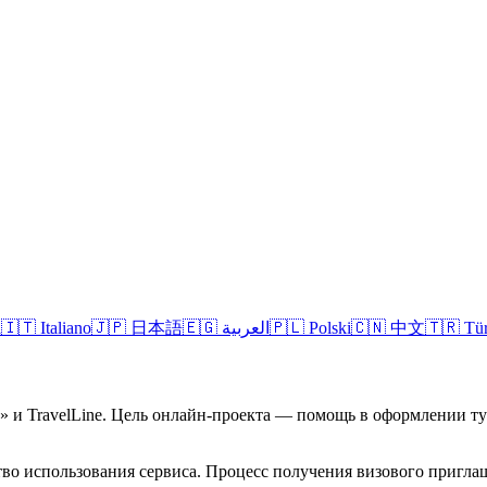
l
🇮🇹
Italiano
🇯🇵
日本語
🇪🇬
العربية
🇵🇱
Polski
🇨🇳
中文
🇹🇷
Tü
а» и TravelLine. Цель онлайн-проекта — помощь в оформлении 
во использования сервиса. Процесс получения визового приглаш