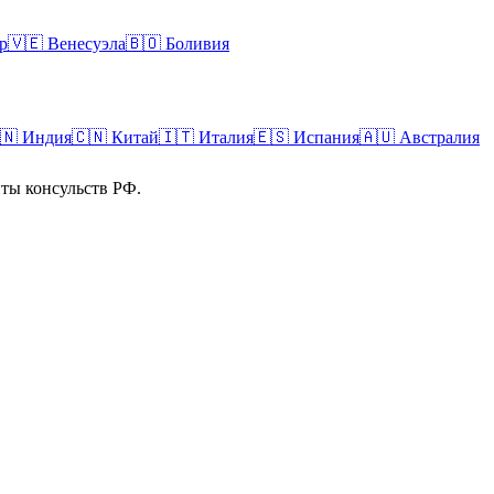
р
🇻🇪
Венесуэла
🇧🇴
Боливия
🇳
Индия
🇨🇳
Китай
🇮🇹
Италия
🇪🇸
Испания
🇦🇺
Австралия
ты консульств РФ.