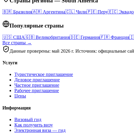
Страны региона
—
South America
🇧🇷
Бразилия
🇦🇷
Аргентина
🇨🇱
Чили
🇵🇪
Перу
🇪🇨
Эквадо
Популярные страны
🇺🇸
США
🇬🇧
Великобритания
🇩🇪
Германия
🇫🇷
Франция
🇮
Все страны →
Данные проверены: май 2026 г. Источник: официальные сай
Услуги
Туристическое приглашение
Деловое приглашение
Частное приглашение
Рабочее приглашение
Цены
Информация
Визовый гид
Как получить визу
Электронная виза — гид