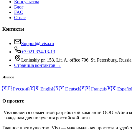
Консульства
Блог
FAQ
О нас
Контакты
Support@ivisa.ru
+7 921 334-13-13
Leninskiy pr. 153, Lit. A, office 706, St. Petersburg, Russia
Страница контактов →
Языки
🇷🇺
Русский
🇬🇧
English
🇩🇪
Deutsch
🇫🇷
Français
🇪🇸
Españo
О проекте
iVisa является совместной разработкой компаний ООО «Айвиз
гражданам для получения российской визы.
Главное преимущество iVisa — максимальная простота и удобст