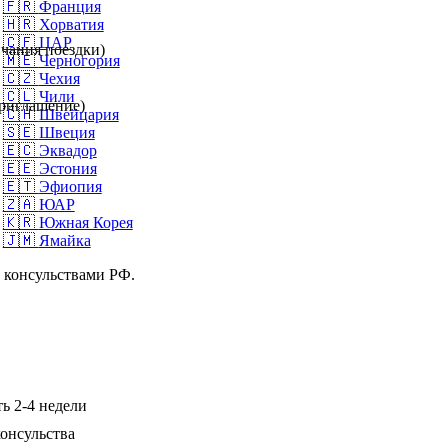
🇫🇷
Франция
🇭🇷
Хорватия
🇨🇫
ЦАР
нчания поездки)
🇲🇪
Черногория
🇨🇿
Чехия
🇨🇱
Чили
приглашение)
🇨🇭
Швейцария
🇸🇪
Швеция
🇪🇨
Эквадор
🇪🇪
Эстония
🇪🇹
Эфиопия
🇿🇦
ЮАР
🇰🇷
Южная Корея
🇯🇲
Ямайка
и консульствами РФ.
ь 2-4 недели
онсульства